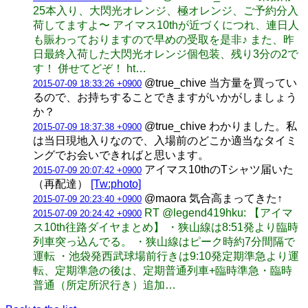
25本入り、大閃光オレンジ、極オレンジ、ご予約分入
荷してますよ〜 アイマス10thが近づくにつれ、連日人
も賑わっておりますので早めの受取を是非♪ また、昨
日最終入荷した大閃光オレンジ個包装、残り3分の2で
す！ 併せてどぞ！ ht…
@true_chive 当方量を買ってい
2015-07-09 18:33:26 +0900
るので、お持ちすることできますがいかがしましょう
か？
@true_chive わかりました。私
2015-07-09 18:37:38 +0900
は当日現地入りなので、入場前のどこか適当なタイミ
ングでお会いできればと思います。
アイマス10thのTシャツ届いた
2015-07-09 20:07:42 +0900
（再配達）
[Tw:photo]
@maora 気合高まってきた↑
2015-07-09 20:23:40 +0900
RT @legend419hku: 【アイマ
2015-07-09 20:24:42 +0900
ス10th往路ダイヤまとめ】 ・狭山線は8:51発より臨時
列車突っ込んでる。 ・狭山線はピーク時約7分間隔で
運転 ・池袋発西武球場前行きは9:10発定期準急より運
転、定期準急の後は、定期普通列車+臨時準急・臨時
普通（所定所沢行き）追加…