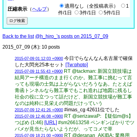
適用なし（全投稿表示）
1
圧縮表示
（
ヘルプ
）
件/1日
3件/1日
5件/1日
Back to the list
@h_hiro_'s posts on 2015_07_09
2015_07_09 (木): 10 posts
今日でらなんなん名古屋で確保
2015-07-09 01:12:03 +0900
した大閃光25本セット
[Tw:photo]
RT @tackman: 新国立競技場は
2015-07-09 11:55:43 +0900
結局アーチ構造のまま行くのか。難工事に挑むって言
っても現場の士気は上がらないだろうなあ。たとえば
青函トンネルなら難工事でもこれ造れば地図に残るし
社会の役に立つって話だけど、新国立競技場が難工事
なのは純粋に見栄えの問題だけっていう
#imas_cg 42611位でした
2015-07-09 12:41:26 +0900
RT @serizawaP: 【疑似m@s】
2015-07-09 12:46:08 +0900
つばめ (1:46)
[URL]
#sm26613258 ペンギンばかりでツ
バメが見当たらないようだが、ってコメで草
RT @deranan_AKIBA: 業務用
2015-07-09 18:21:00 +0900