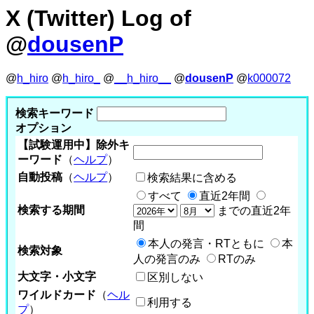
X (Twitter) Log of
@
dousenP
@
h_hiro
@
h_hiro_
@
__h_hiro__
@
dousenP
@
k000072
検索キーワード
オプション
【試験運用中】除外キ
ーワード
（
ヘルプ
）
自動投稿
（
ヘルプ
）
検索結果に含める
すべて
直近2年間
検索する期間
までの直近2年
間
本人の発言・RTともに
本
検索対象
人の発言のみ
RTのみ
大文字・小文字
区別しない
ワイルドカード
（
ヘル
利用する
プ
）