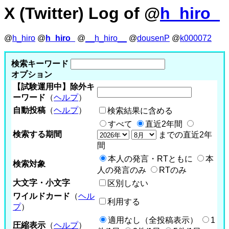
X (Twitter) Log of @
h_hiro_
@
h_hiro
@
h_hiro_
@
__h_hiro__
@
dousenP
@
k000072
検索キーワード
オプション
【試験運用中】除外キ
ーワード
（
ヘルプ
）
自動投稿
（
ヘルプ
）
検索結果に含める
すべて
直近2年間
検索する期間
までの直近2年
間
本人の発言・RTともに
本
検索対象
人の発言のみ
RTのみ
大文字・小文字
区別しない
ワイルドカード
（
ヘル
利用する
プ
）
適用なし（全投稿表示）
1
圧縮表示
（
ヘルプ
）