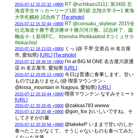
RT @uchikazu3111: 第34回 北
2015-07-12 15:22:32 +0900
海道学生サッカーリーグ1部 第5節 北翔大学 0ー1 東海
大学札幌校 試合終了
[Tw:photo]
RT @consaku_skybear: 2015全
2015-07-12 15:32:44 +0900
社北海道十勝予選決勝＠十勝川河川敷。試合終了、蹴
鞠会０-１新得FC。 #zensha #hokkaidosl #コミュサカ
#tokachisl
くっ (@ 千早 交差点 in 名古屋
2015-07-12 18:13:03 +0900
市, 愛知県)
[URL]
[Tw:photo]
I'm at BIG M ONE 名古屋川原通
2015-07-12 18:36:19 +0900
店 in 名古屋市, 愛知県
[URL]
今日は普通に食事します。甘い
2015-07-12 20:05:13 +0900
ものではありません (@ 喫茶マウンテン -
@kissa_mountain in Nagoya, 愛知県)
[URL]
喫茶マウンテン なすみそミート
2015-07-12 20:16:44 +0900
[URL]
@zakkas783 wwww
2015-07-12 20:18:45 +0900
@gon_fox おいしいですね。そ
2015-07-12 20:20:48 +0900
してさすがの量
@takekeP いままで甘いのしか
2015-07-12 20:20:58 +0900
食べたことがなくて、そうじゃないものも食べてみた
くなった次第