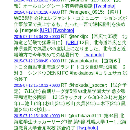
2015-07-12 13:28:32 +0900
報】オールロングシート有料特急爆誕
[Tw:photo]
RT @netgeek_0915: 【祭り】
2015-07-12 14:31:16 +0900
WEB製作会社エレファント・コミュニケーションズが
仕事放棄で炎上するも、たった一言で逆転勝利を決め
る | netgeek
[URL]
[Tw:photo]
RT @tenkijp: 【帯広で35度 北
2015-07-12 14:34:23 +0900
海道と近畿で猛暑日に】
[URL]
12日、北海道帯広と兵
庫県豊岡で気温が35度以上になりました。北海道と近
畿地方で今年初めての猛暑日で..
[Tw:photo]
RT @antotokachi: 【道南６】
2015-07-12 15:09:45 +0900
トヨタ自動車北海道グランド トヨタ自動車北海道 ２
対３ シンドウDENKI FC #hokkaidosl #コミュサカ 試
合終了
RT @hokudai_soccer: 【試合予
2015-07-12 15:10:12 +0900
定】 7/11(土) 前期リーグ第5節 vs北星学園大学 @夕張
平和運動公園第二 13:15キックオフ 6-3(3-2 3-1) 村越(4
年)→池上(4年) 杉山(3年) 杉山 久呉(4年)→木下(2年) 黒
瀧(2年) CK杉山…
RT @uchikazu3111: 第34回 北
2015-07-12 15:10:30 +0900
海道学生サッカーリーグ1部 第5節 札幌大学 1ー1 北海
道教育大学岩見沢校 試合終了
[Tw:photo]