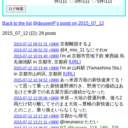
件/1日
3件/1日
5件/1日
Back to the list
@dousenP's posts on 2015_07_12
2015_07_12 (日): 28 posts
京都離脱するよ
2015-07-12 09:51:31 +0900
@4_mio_11 なにそれw
2015-07-12 09:52:33 +0900
I'm at 京都市営地下鉄 東西線 烏
2015-07-12 10:01:40 +0900
丸御池駅 in 京都市, 京都府
[URL]
I'm at 山科駅 (Yamashina Sta.)
2015-07-12 10:13:44 +0900
in 京都市山科区, 京都府
[URL]
あっ米原方面の新快速来てる！
2015-07-12 10:34:52 +0900
って思って乗った新快速野洲行き、野洲での接続はあ
るけど米原での名古屋方面の接続がなかった
米原→大垣の普通列車、後ろ2
2015-07-12 12:05:06 +0900
両だけ切り離してそのまま大垣→豊橋の新快速になる
とのこと。乗り換えいらなくなった
京都から帰宅
2015-07-12 13:17:18 +0900
@neuroeco ただい
2015-07-12 13:21:11 +0900
RT @kanerin_115_189: 【悲