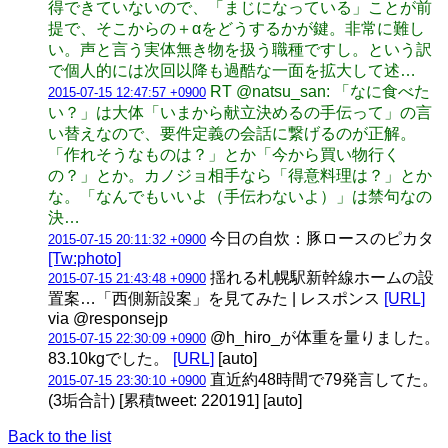
得できていないので、「まじになっている」ことが前
提で、そこからの＋αをどうするかが鍵。非常に難し
い。声と言う実体無き物を扱う職種ですし。という訳
で個人的には次回以降も過酷な一面を拡大して述…
RT @natsu_san: 「なに食べた
2015-07-15 12:47:57 +0900
い？」は大体「いまから献立決めるの手伝って」の言
い替えなので、要件定義の会話に繋げるのが正解。
「作れそうなものは？」とか「今から買い物行く
の？」とか。カノジョ相手なら「得意料理は？」とか
な。「なんでもいいよ（手伝わないよ）」は禁句なの
決…
今日の自炊：豚ロースのピカタ
2015-07-15 20:11:32 +0900
[Tw:photo]
揺れる札幌駅新幹線ホームの設
2015-07-15 21:43:48 +0900
置案…「西側新設案」を見てみた | レスポンス
[URL]
via @responsejp
@h_hiro_が体重を量りました。
2015-07-15 22:30:09 +0900
83.10kgでした。
[URL]
[auto]
直近約48時間で79発言してた。
2015-07-15 23:30:10 +0900
(3垢合計) [累積tweet: 220191] [auto]
Back to the list