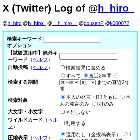
X (Twitter) Log of @
h_hiro_
@
h_hiro
@
h_hiro_
@
__h_hiro__
@
dousenP
@
k000072
検索キーワード
オプション
【試験運用中】除外キ
ーワード
（
ヘルプ
）
自動投稿
（
ヘルプ
）
検索結果に含める
すべて
直近2年間
検索する期間
までの直近2年
間
本人の発言・RTともに
本
検索対象
人の発言のみ
RTのみ
大文字・小文字
区別しない
ワイルドカード
（
ヘル
利用する
プ
）
適用なし（全投稿表示）
1
圧縮表示
（
ヘルプ
）