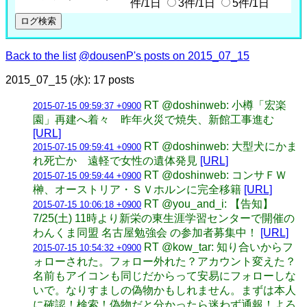
件/1日
3件/1日
5件/1日
Back to the list
@dousenP's posts on 2015_07_15
2015_07_15 (水): 17 posts
RT @doshinweb: 小樽「宏楽
2015-07-15 09:59:37 +0900
園」再建へ着々 昨年火災で焼失、新館工事進む
[URL]
RT @doshinweb: 大型犬にかま
2015-07-15 09:59:41 +0900
れ死亡か 遠軽で女性の遺体発見
[URL]
RT @doshinweb: コンサＦＷ
2015-07-15 09:59:44 +0900
榊、オーストリア・ＳＶホルンに完全移籍
[URL]
RT @you_and_i: 【告知】
2015-07-15 10:06:18 +0900
7/25(土) 11時より新栄の東生涯学習センターで開催の
わんくま同盟 名古屋勉強会 の参加者募集中！
[URL]
RT @kow_tar: 知り合いからフ
2015-07-15 10:54:32 +0900
ォローされた。フォロー外れた？アカウント変えた？
名前もアイコンも同じだからって安易にフォローしな
いで。なりすましの偽物かもしれません。まずは本人
に確認！検索！偽物だと分かったら迷わず通報！よろ