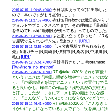
しく！
今日は訳あって8時に出勤した
2015-07-15 11:09:48 +0900
ので、早いですがもう昼食にします
@s1ta Firefoxでは数日前からデ
2015-07-15 11:27:59 +0900
フォルトでブロックされてます。その理由は「最新版
を含めてFlashに脆弱性が残ってる」ってものでした。
ふと思い立って作った / 「JR名
2015-07-15 11:42:44 +0900
古屋駅で見られる行き先」5連ガチャ
[URL]
「JR名古屋駅で見られる行き
2015-07-15 11:42:56 +0900
先」5連ガチャ [N]岡崎 [R]伊勢市 [R]桑名 [N]中津川 [N]
亀山
[URL]
洞爺湖行きたい… #sorameso
2015-07-15 12:35:51 +0900
[Tw:@sora_no_method]
RT @takao0205: それが声優！
2015-07-15 12:46:37 +0900
というアニメは「声優志望者を増やすアニメ」ではな
く、「声優志望者を試すアニメ」という位置付けで見
ると良いかも。昨年この作品を「浅野真澄の挑戦状」
と評しましたが、まさにアニメも裏の顔はそんな感
じ。「こんなぎょうかいにまじにならないでどうす…
RT @takao0205: 「こんなぎょ
2015-07-15 12:46:41 +0900
うかいにまじになっている」人ですら、役を満足に獲