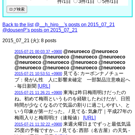
件/1日
3件/1日
5件/1日
Back to the list
@__h_hiro__'s posts on 2015_07_21
@dousenP's posts on 2015_07_21
2015_07_21 (火): 8 posts
@neuroeco @neuroeco
2015-07-21 00:03:37 +0900
@neuroeco @neuroeco @neuroeco @neuroeco
@neuroeco @neuroeco @neuroeco @neuroeco
@neuroeco @neuroeco @neuroeco @neuroeco
見てる: カーボンナノチュー
2015-07-21 10:53:51 +0900
ブ：発がん性 人に影響未確定 一部製品注意喚起へ
- 毎日新聞
[URL]
東海は昨日梅雨明けだったの
2015-07-21 11:26:21 +0900
ね。初めて梅雨というものを経験したわけだが、日照
時間が少なくなるので気温の割りに過ごしやすい、と
いう印象が第一だった。 / 見てる: 気象庁｜平成27年の
梅雨入りと梅雨明け（速報値）
[URL]
来週火曜日までずっと最低気温
2015-07-21 11:32:22 +0900
25度の予報ですか… / 見てる: 西部（名古屋）の天気 -