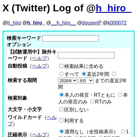
X (Twitter) Log of @
h_hiro_
@
h_hiro
@
h_hiro_
@
__h_hiro__
@
dousenP
@
k000072
検索キーワード
オプション
【試験運用中】除外キ
ーワード
（
ヘルプ
）
自動投稿
（
ヘルプ
）
検索結果に含める
すべて
直近2年間
検索する期間
までの直近2年
間
本人の発言・RTともに
本
検索対象
人の発言のみ
RTのみ
大文字・小文字
区別しない
ワイルドカード
（
ヘル
利用する
プ
）
適用なし（全投稿表示）
1
圧縮表示
（
ヘルプ
）