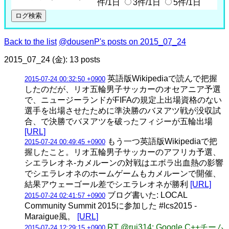
件/1日
3件/1日
5件/1日
Back to the list
@dousenP's posts on 2015_07_24
2015_07_24 (金): 13 posts
英語版Wikipediaで読んで把握
2015-07-24 00:32:50 +0900
したのだが、リオ五輪男子サッカーのオセアニア予選
で、ニュージーランドがFIFAの規定上出場資格のない
選手を出場させたために準決勝のバヌアツ戦が没収試
合、で決勝でバヌアツを破ったフィジーが五輪出場
[URL]
もう一つ英語版Wikipediaで把
2015-07-24 00:49:45 +0900
握したこと。リオ五輪男子サッカーのアフリカ予選、
シエラレオネ-カメルーンの対戦はエボラ出血熱の影響
でシエラレオネのホームゲームもカメルーンで開催、
結果アウェーゴール差でシエラレオネが勝利
[URL]
ブログ書いた: LOCAL
2015-07-24 02:41:57 +0900
Community Summit 2015に参加した #lcs2015 -
Maraigue風。
[URL]
RT @rui314: Google C++チーム
2015-07-24 12:29:15 +0900