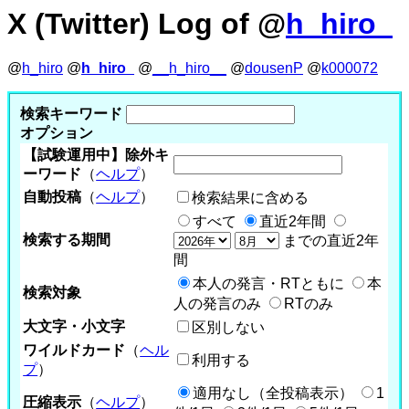
X (Twitter) Log of @
h_hiro_
@
h_hiro
@
h_hiro_
@
__h_hiro__
@
dousenP
@
k000072
検索キーワード
オプション
【試験運用中】除外キ
ーワード
（
ヘルプ
）
自動投稿
（
ヘルプ
）
検索結果に含める
すべて
直近2年間
検索する期間
までの直近2年
間
本人の発言・RTともに
本
検索対象
人の発言のみ
RTのみ
大文字・小文字
区別しない
ワイルドカード
（
ヘル
利用する
プ
）
適用なし（全投稿表示）
1
圧縮表示
（
ヘルプ
）