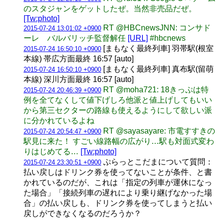
のスタジャンをゲットしたぜ。当然非売品だぜ。
[Tw:photo]
RT @HBCnewsJNN: コンサド
2015-07-24 13:01:02 +0900
ーレ バルバリッチ監督解任
[URL]
#hbcnews
[まもなく最終列車] 羽帯駅(根室
2015-07-24 16:50:10 +0900
本線) 帯広方面最終 16:57 [auto]
[まもなく最終列車] 真布駅(留萌
2015-07-24 16:50:10 +0900
本線) 深川方面最終 16:57 [auto]
RT @moha721: 18きっぷは特
2015-07-24 20:46:39 +0900
例を全てなくして値下げしろ他派と値上げしてもいい
から第三セクターの路線も使えるようにして欲しい派
に分かれているよね
RT @sayasayare: 市電すすきの
2015-07-24 20:54:47 +0900
駅見に来た！ すごい線路幅の広がり…駅も対面式変わ
りはじめてる…
[Tw:photo]
ぷらっとこだまについて質問：
2015-07-24 23:30:51 +0900
払い戻しはドリンク券を使ってないことが条件、と書
かれているのだが、これは「指定の列車が運休になっ
た場合」「接続列車の遅れにより乗り継げなかった場
合」の払い戻しも、ドリンク券を使ってしまうと払い
戻しができなくなるのだろうか？