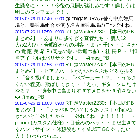
生懸命に・・・！今後の展開が楽しみです！詳しくは
明日のワンフェスで！…
@ichigats JRAが使う中京競馬
2015-07-26 11:17:40 +0900
場と、県競馬組合が使う名古屋競馬場の二つですね。
RT @Master2230: 【本日のPB
2015-07-26 11:17:50 +0900
まとめ2】 ・あまりに多すぎる直管たち ・新人12
人/52人(?) ・合唱部からの刺客 ・ま た 千(ry ・ま さ か
の 覚 醒 美 希 P (同志の熱い歓迎つき) ・社 長 P ・「担
当アイドルはバリサクです。」 #imas_PB
RT @Master2230: 【本日のPB
2015-07-26 11:17:56 +0900
まとめ4】 ・ピアノパートがないからぷちどるを振る
・「音を投げましょう」「バズーカー！？」 ・うるさ
くない程度に飛ばしてきて ・「えっ、ギターソロだけ
やる？」 ・演奏中に高まりすぎてメロをかき消さない
🙅 #imas_PB
RT @Master2230: 【本日のPB
2015-07-26 11:18:03 +0900
まとめ5】 ・「ラッパきつい？じゃあラスト7小節ね、
きついとこ外したから」「外れてねーよ！！！！」 ・
p-bone(カスタム仕様) ・目覚めのハット ・まだ生きて
るハンドサイン ・休憩後もアイMUST GO!やりたい
人！！(わらわら上…