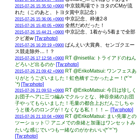
中京競馬場でトヨタのCMが流
2015-07-26 15:35:50 +0900
れた（このあと、トヨタ賞中京記念）
中京記念、枠連2-8
2015-07-26 15:36:06 +0900
全然だめだった！
2015-07-26 15:40:05 +0900
中京記念、1着から5着まで全部
2015-07-26 15:44:21 +0900
クビ差w
[Tw:photo]
ばんえい大賞典、センゴクエー
2015-07-26 16:20:19 +0900
ス競走除外…！？
RT @nisetila: トライアドのねん
2015-07-26 17:12:58 +0900
どろいど出るのか
[Tw:photo]
RT @ErikoMatsui: ワンフェスあ
2015-07-26 21:09:42 +0900
りがとうございました！虹色橋すごかったよー！(*´꒳
`*)
[Tw:photo]
RT @ErikoMatsui: 今日は珍しく
2015-07-26 21:09:53 +0900
お団子ヘアに三つ編みでクルッとな、神谷奈緒のお団
子やってもらいました！毛量の都合上おだんごしちゃ
うと後ろのロングが！なくなる私！！！←
[Tw:photo]
RT @ErikoMatsui: まい先輩との
2015-07-26 21:10:04 +0900
ツーショット♡ アニメでの奈緒と加蓮はワンセットみ
たいな感じでいつも一緒なのがかわいい(*´꒳`*)
[Tw:photo]