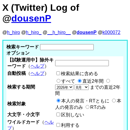
X (Twitter) Log of
@
dousenP
@
h_hiro
@
h_hiro_
@
__h_hiro__
@
dousenP
@
k000072
検索キーワード
オプション
【試験運用中】除外キ
ーワード
（
ヘルプ
）
自動投稿
（
ヘルプ
）
検索結果に含める
すべて
直近2年間
検索する期間
までの直近2年
間
本人の発言・RTともに
本
検索対象
人の発言のみ
RTのみ
大文字・小文字
区別しない
ワイルドカード
（
ヘル
利用する
プ
）