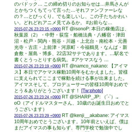
のパドック… この締め切りのお知らせは…井馬さんが
とかちつくちてって言った…それファンファーレな
の？…とびっくり。でも楽しいし、この子たちかわい
い。どれどれアニメ見てみるか。 #お前らな…
RT @isonoP: 本日の稼働店は、
2015-07-26 23:23:15 +0900
秋葉原（2）・中野・荻窪・船橋法典・八幡宿・津田
沼・松戸・関内・熊谷・川越・上北台・南松本・元善
光寺・古庄・上前津・河原町・今福鶴見・なんば・新
倉敷・屋島・博多、22店32サテであります。…駅名で
書くとうっとりする病気。 #アケマスなう …
RT @namco_nakano: 【アイマ
2015-07-26 23:23:19 +0900
ス】本日でアケマス稼動10周年をむかえました。皆様
に支えられてここまで稼動を続ける事が出来ました。
アイマスそして、プロデューサーの皆様10周年おめで
とう＆ありがとうございます！
[Tw:photo]
RT @SHARP_JP: （´-`）.｡
2015-07-26 23:23:24 +0900
oO（アイドルマスターさん、10歳のお誕生日おめでと
うございます）
RT @kenji__akabane: アイマス
2015-07-26 23:23:29 +0900
10周年おめでとうございます。10年前といえば、僕は
まだアイマスの事も知らず、専門学校で勉強中でし