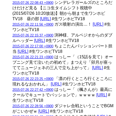
シンデレラガールズのところだ
2015-07-26 22:08:43 +0900
けだけど見る 【ニコ生タイムシフト視聴中
(2015/07/26 10:20放送)】朝から朝まで生ワンホビ
TV18 昼の部
[URL]
#生ワンホビTV18
ガス噴射の演出…！
[URL]
#生
2015-07-26 22:11:56 +0900
ワンホビTV18
渕神様、アルペジオからのダブ
2015-07-26 22:15:37 +0900
ルヘッダー
[URL]
#生ワンホビTV18
ちょこたんパッションパート担
2015-07-26 22:17:00 +0900
当
[URL]
#生ワンホビTV18
はっしー「（15話を見て）オー
2015-07-26 22:21:23 +0900
プニング見て泣いたの初めて」まつえり「卯月が座っ
ててニュージェネの三人で立ち上がって」
[URL]
#生
ワンホビTV18
「凛の行くところ行くところに
2015-07-26 22:23:25 +0900
現れるなおかれん」
[URL]
#生ワンホビTV18
はっしー「（楓さんが）最高に
2015-07-26 22:27:42 +0900
クールでキュートでパッションで」ｗｗｗｗ
[URL]
#
生ワンホビTV18
ダジャレ合戦ということでBGM
2015-07-26 22:28:56 +0900
がこいかぜｗ
[URL]
#生ワンホビTV18