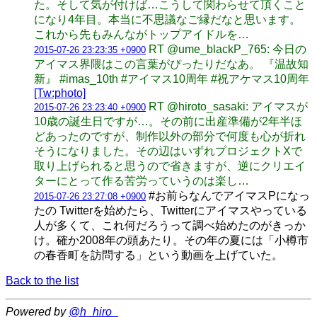
た。そして気が付けば…こうして関わらせて頂くこと
になり4年目。本当に不思議なご縁だなと思います。
これから先もみんながトップアイドルを…
RT @ume_blackP_765: 今日の
2015-07-26 23:23:35 +0900
アイマス界隈はこの言葉がぴったりだなあ。 『温故知
新』 #imas_10th #アイマス10周年 #祝アケマス10周年
[Tw:photo]
RT @hiroto_sasaki: アイマスが
2015-07-26 23:23:40 +0900
10歳の誕生日ですが…。その前に出産準備が2年半ほ
どあったのですが、制作以外の部分で何度も心が折れ
そうになりました。その辺はいずれプロジェクトXで
取り上げられると思うので省きますが、逆にクリエイ
ターにとって作る苦労っていうのは楽し…
#お前らなんでアイマスPになっ
2015-07-26 23:27:08 +0900
たの Twitterを始めたら、Twitterにアイマスやっている
人が多くて、これ何だろうって調べ始めたのがきっか
け。確か2008年の頭あたり。その年の夏には「小樽市
の春香町を訪問する」という動画を上げていた。
Back to the list
Powered by
@h_hiro_