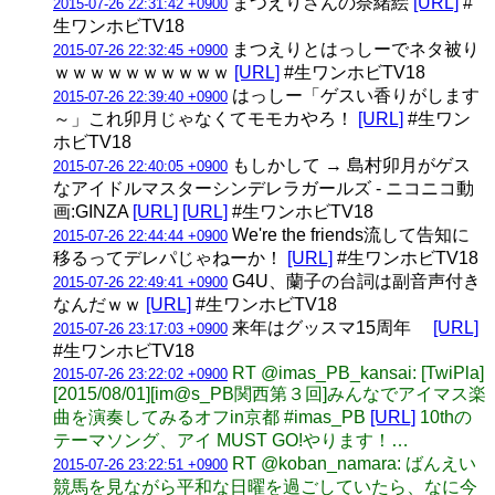
まつえりさんの奈緒絵
[URL]
#
2015-07-26 22:31:42 +0900
生ワンホビTV18
まつえりとはっしーでネタ被り
2015-07-26 22:32:45 +0900
ｗｗｗｗｗｗｗｗｗｗ
[URL]
#生ワンホビTV18
はっしー「ゲスい香りがします
2015-07-26 22:39:40 +0900
～」これ卯月じゃなくてモモカやろ！
[URL]
#生ワン
ホビTV18
もしかして → 島村卯月がゲス
2015-07-26 22:40:05 +0900
なアイドルマスターシンデレラガールズ - ニコニコ動
画:GINZA
[URL]
[URL]
#生ワンホビTV18
We're the friends流して告知に
2015-07-26 22:44:44 +0900
移るってデレパじゃねーか！
[URL]
#生ワンホビTV18
G4U、蘭子の台詞は副音声付き
2015-07-26 22:49:41 +0900
なんだｗｗ
[URL]
#生ワンホビTV18
来年はグッスマ15周年
[URL]
2015-07-26 23:17:03 +0900
#生ワンホビTV18
RT @imas_PB_kansai: [TwiPla]
2015-07-26 23:22:02 +0900
[2015/08/01][im@s_PB関西第３回]みんなでアイマス楽
曲を演奏してみるオフin京都 #imas_PB
[URL]
10thの
テーマソング、アイ MUST GO!やります！…
RT @koban_namara: ばんえい
2015-07-26 23:22:51 +0900
競馬を見ながら平和な日曜を過ごしていたら、なに今