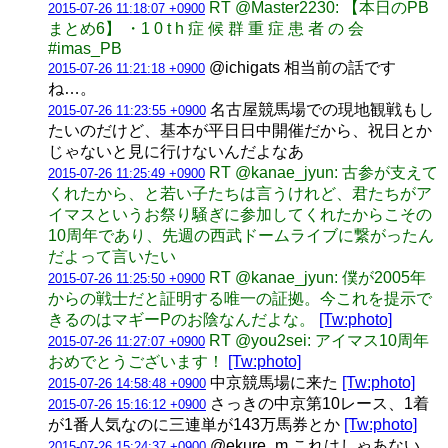
RT @Master2230: 【本日のPB
2015-07-26 11:18:07 +0900
まとめ6】 ・1 0 t h 症 候 群 重 症 患 者 の 会
#imas_PB
@ichigats 相当前の話です
2015-07-26 11:21:18 +0900
ね…。
名古屋競馬場での現地観戦もし
2015-07-26 11:23:55 +0900
たいのだけど、基本が平日日中開催だから、祝日とか
じゃないと見に行けないんだよなあ
RT @kanae_jyun: 古参が支えて
2015-07-26 11:25:49 +0900
くれたから、と若い子たちは言うけれど、君たちがア
イマスというお祭り騒ぎに参加してくれたからこその
10周年であり、先週の西武ドームライブに繋がったん
だよって言いたい
RT @kanae_jyun: 僕が2005年
2015-07-26 11:25:50 +0900
からの戦士だと証明する唯一の証拠。今これを提示で
きるのはマギーPのお陰なんだよな。
[Tw:photo]
RT @you2sei: アイマス10周年
2015-07-26 11:27:07 +0900
おめでとうございます！
[Tw:photo]
中京競馬場に来た
[Tw:photo]
2015-07-26 14:58:48 +0900
さっきの中京第10レース、1着
2015-07-26 15:16:12 +0900
が1番人気なのに三連単が143万馬券とか
[Tw:photo]
@ekure_m これはしゃあない
2015-07-26 15:24:37 +0900