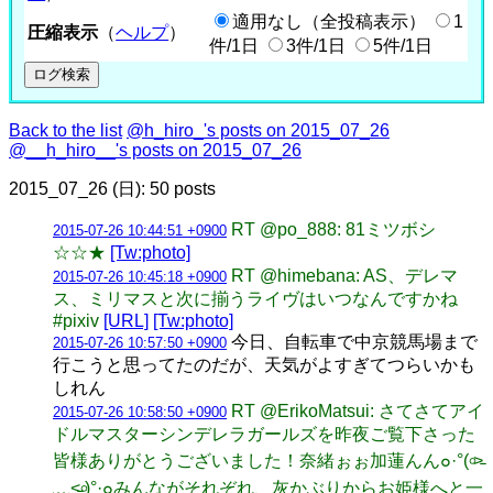
適用なし（全投稿表示）
1
圧縮表示
（
ヘルプ
）
件/1日
3件/1日
5件/1日
Back to the list
@h_hiro_'s posts on 2015_07_26
@__h_hiro__'s posts on 2015_07_26
2015_07_26 (日): 50 posts
RT @po_888: 81ミツボシ
2015-07-26 10:44:51 +0900
☆☆★
[Tw:photo]
RT @himebana: AS、デレマ
2015-07-26 10:45:18 +0900
ス、ミリマスと次に揃うライヴはいつなんですかね
#pixiv
[URL]
[Tw:photo]
今日、自転車で中京競馬場まで
2015-07-26 10:57:50 +0900
行こうと思ってたのだが、天気がよすぎてつらいかも
しれん
RT @ErikoMatsui: さてさてアイ
2015-07-26 10:58:50 +0900
ドルマスターシンデレラガールズを昨夜ご覧下さった
皆様ありがとうございました！奈緒ぉぉ加蓮んん๐·°(৹˃̵
﹏˂̵৹)°·๐みんながそれぞれ、灰かぶりからお姫様へと一