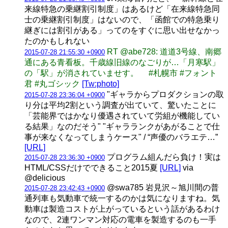
来線特急の乗継割引制度」はあるけど「在来線特急同
士の乗継割引制度」はないので、「函館での特急乗り
継ぎには割引がある」ってのをすぐに思い出せなかっ
たのかもしれない
RT @abe728: 道道3号線、南郷
2015-07-28 21:55:30 +0900
通にある青看板。千歳線旧線のなごりが…「月寒駅」
の「駅」が消されていませす。 #札幌市 #フォント
君 #丸ゴシック
[Tw:photo]
"ギャラからプロダクションの取
2015-07-28 23:36:04 +0900
り分は平均2割という調査が出ていて、驚いたことに
「芸能界ではかなり優遇されていて労組が機能してい
る結果」なのだそう" "ギャラランクがあがることで仕
事が来なくなってしまうケース" / “声優のバラエテ…”
[URL]
プログラム組んだら負け！実は
2015-07-28 23:36:30 +0900
HTML/CSSだけでできること2015夏
[URL]
via
@delicious
@swa785 岩見沢～旭川間の普
2015-07-28 23:42:43 +0900
通列車も気動車で統一するのかは気になりますね。気
動車は製造コストが上がっているという話があるわけ
なので、2連ワンマン対応の電車を製造するのも一手