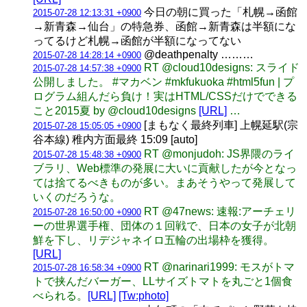
今日の朝に買った「札幌→函館
2015-07-28 12:13:31 +0900
→新青森→仙台」の特急券、函館→新青森は半額にな
ってるけど札幌→函館が半額になってない
@deathpenalty ………
2015-07-28 14:28:14 +0900
RT @cloud10designs: スライド
2015-07-28 14:57:38 +0900
公開しました。 #マカベン #mkfukuoka #html5fun | プ
ログラム組んだら負け！実はHTML/CSSだけでできる
こと2015夏 by @cloud10designs
[URL]
…
[まもなく最終列車] 上幌延駅(宗
2015-07-28 15:05:05 +0900
谷本線) 稚内方面最終 15:09 [auto]
RT @monjudoh: JS界隈のライ
2015-07-28 15:48:38 +0900
ブラリ、Web標準の発展に大いに貢献したが今となっ
ては捨てるべきものが多い。まあそうやって発展して
いくのだろうな。
RT @47news: 速報:アーチェリ
2015-07-28 16:50:00 +0900
ーの世界選手権、団体の１回戦で、日本の女子が北朝
鮮を下し、リデジャネイロ五輪の出場枠を獲得。
[URL]
RT @narinari1999: モスがトマ
2015-07-28 16:58:34 +0900
トで挟んだバーガー、LLサイズトマトを丸ごと1個食
べられる。
[URL]
[Tw:photo]