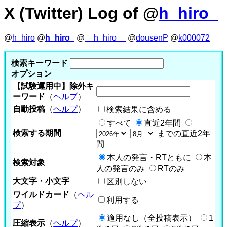
X (Twitter) Log of @
h_hiro_
@
h_hiro
@
h_hiro_
@
__h_hiro__
@
dousenP
@
k000072
検索キーワード
オプション
【試験運用中】除外キ
ーワード
（
ヘルプ
）
自動投稿
（
ヘルプ
）
検索結果に含める
すべて
直近2年間
検索する期間
までの直近2年
間
本人の発言・RTともに
本
検索対象
人の発言のみ
RTのみ
大文字・小文字
区別しない
ワイルドカード
（
ヘル
利用する
プ
）
適用なし（全投稿表示）
1
圧縮表示
（
ヘルプ
）