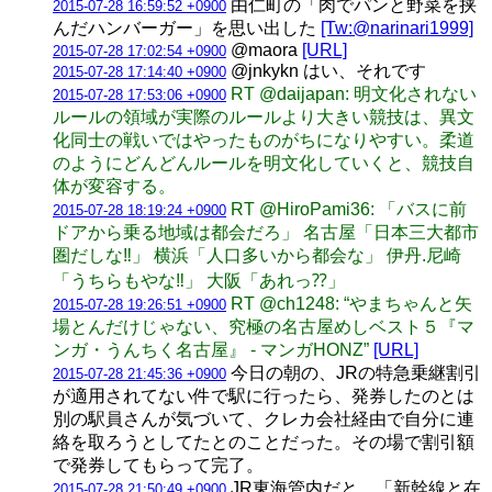
由仁町の「肉でパンと野菜を挟
2015-07-28 16:59:52 +0900
んだハンバーガー」を思い出した
[Tw:@narinari1999]
@maora
[URL]
2015-07-28 17:02:54 +0900
@jnkykn はい、それです
2015-07-28 17:14:40 +0900
RT @daijapan: 明文化されない
2015-07-28 17:53:06 +0900
ルールの領域が実際のルールより大きい競技は、異文
化同士の戦いではやったものがちになりやすい。柔道
のようにどんどんルールを明文化していくと、競技自
体が変容する。
RT @HiroPami36: 「バスに前
2015-07-28 18:19:24 +0900
ドアから乗る地域は都会だろ」 名古屋「日本三大都市
圏だしな‼︎」 横浜「人口多いから都会な」 伊丹.尼崎
「うちらもやな‼︎」 大阪「あれっ⁇」
RT @ch1248: “やまちゃんと矢
2015-07-28 19:26:51 +0900
場とんだけじゃない、究極の名古屋めしベスト５『マ
ンガ・うんちく名古屋』 - マンガHONZ”
[URL]
今日の朝の、JRの特急乗継割引
2015-07-28 21:45:36 +0900
が適用されてない件で駅に行ったら、発券したのとは
別の駅員さんが気づいて、クレカ会社経由で自分に連
絡を取ろうとしてたとのことだった。その場で割引額
で発券してもらって完了。
JR東海管内だと、「新幹線と在
2015-07-28 21:50:49 +0900