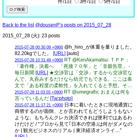
件/1日
3件/1日
5件/1日
Back to the list
@dousenP's posts on 2015_07_28
2015_07_28 (火): 23 posts
@h_hiro_が体重を量りました。
2015-07-28 00:30:09 +0900
82.20kgでした。
[URL]
[auto]
RT @KenAkamatsu: ＴＰＰ：
2015-07-28 10:31:49 +0900
「著作権」決着へ 「死後７０年」と「非親告罪」 -
毎日新聞
[URL]
★交渉官は「交渉」するから交渉官な
んで、丸呑みするだけなら幼児でもできる。ここは条
文で「ある程度の柔軟性」を入れてくると予想。そ…
RT @umegrafix: おまえは何を
2015-07-28 11:03:55 +0900
言っているんだ
[Tw:photo]
日本に着いたときに現地通貨に
2015-07-28 11:17:21 +0900
両替するのが面倒、とか言われてもどうしようもない
ような。もちろんクレカ決済できれば便利ではあるわ
けだけど / “プロから見て｢日本の空港｣は何がダメなの
か | 観光ビジネスのリアル | 東洋経済オンライ…”
[URL]