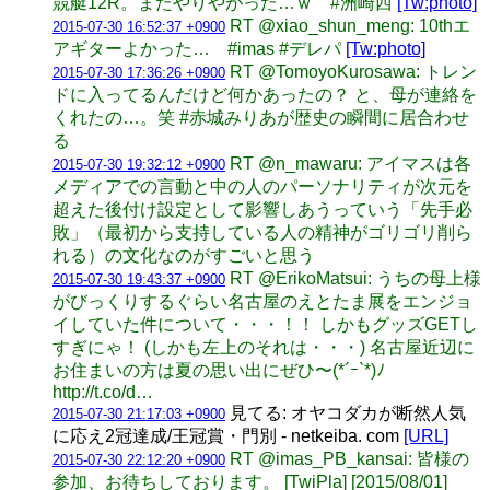
競艇12R。またやりやがった…ｗ #洲崎西
[Tw:photo]
RT @xiao_shun_meng: 10thエ
2015-07-30 16:52:37 +0900
アギターよかった… #imas #デレパ
[Tw:photo]
RT @TomoyoKurosawa: トレン
2015-07-30 17:36:26 +0900
ドに入ってるんだけど何かあったの？ と、母が連絡を
くれたの…。笑 #赤城みりあが歴史の瞬間に居合わせ
る
RT @n_mawaru: アイマスは各
2015-07-30 19:32:12 +0900
メディアでの言動と中の人のパーソナリティが次元を
超えた後付け設定として影響しあうっていう「先手必
敗」（最初から支持している人の精神がゴリゴリ削ら
れる）の文化なのがすごいと思う
RT @ErikoMatsui: うちの母上様
2015-07-30 19:43:37 +0900
がびっくりするぐらい名古屋のえとたま展をエンジョ
イしていた件について・・・！！ しかもグッズGETし
すぎにゃ！ (しかも左上のそれは・・・) 名古屋近辺に
お住まいの方は夏の思い出にぜひ〜(*´ｰ`*)ﾉ
http://t.co/d…
見てる: オヤコダカが断然人気
2015-07-30 21:17:03 +0900
に応え2冠達成/王冠賞・門別 - netkeiba. com
[URL]
RT @imas_PB_kansai: 皆様の
2015-07-30 22:12:20 +0900
参加、お待ちしております。 [TwiPla] [2015/08/01]