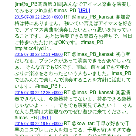
[im@s_PB関西第３回]みんなでアイマス楽曲を演奏し
てみるオフin京都 #imas_PB
[URL]
RT @imas_PB_kansai: 参加資
2015-07-30 22:12:28 +0900
格は特にありません。 強いてい言えばアイマスを好き
で、アイマス楽曲を演奏したいという思いを持ってい
ることです。 あとは演奏できる楽器をお持ちで、当日
ご持参いただければOKです。 #imas_PB
http://t.co/Hyd1r…
RT @imas_PB_kansai: 初心者
2015-07-30 22:12:31 +0900
だしなぁ、ブランクがあって演奏できるかあやしいな
ぁ、 そんな方でもOKです。前回、前々回でも何年か
ぶりに楽器をさわったという人もいました。imas_PB
ではみんなで楽しんで演奏することを方針に活動して
います。 #imas_PB h…
RT @imas_PB_kansai: 楽器演
2015-07-30 22:12:35 +0900
奏できないよ、今楽器持ってないよ、持参できる楽器
じゃないよ・・・、でもでも演奏見てみたい！！ そん
な人も見学は大歓迎なのでぜひ遊びに来てください。
#imas_PB
[URL]
RT @kow_tar: 千早が好きで千
2015-07-30 22:16:57 +0900
早のコスプレした人を知ってる。千早が好きすぎて春