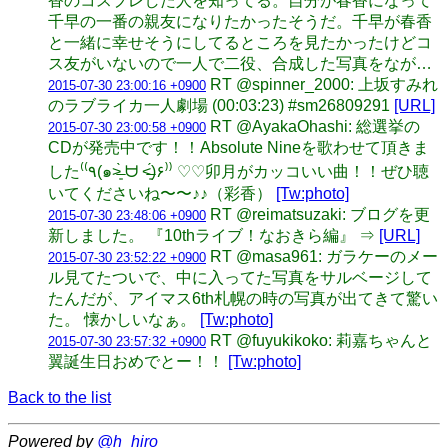
香のコスプレした人を知ってる。自分が春香になって
千早の一番の親友になりたかったそうだ。千早が春香
と一緒に幸せそうにしてるところを見たかったけどコ
ス友がいないので一人で二役、合成した写真をなが…
RT @spinner_2000: 上坂すみれ
2015-07-30 23:00:16 +0900
のラブライカ一人劇場 (00:03:23) #sm26809291
[URL]
RT @AyakaOhashi: 総選挙の
2015-07-30 23:00:58 +0900
CDが発売中です！！Absolute Nineを歌わせて頂きま
した⁽⁽٩(๑˃̶͈̀ ᗨ ˂̶͈́)۶⁾⁾ ♡♡卯月がカッコいい曲！！ぜひ聴
いてくださいね〜〜♪♪（彩香）
[Tw:photo]
RT @reimatsuzaki: ブログを更
2015-07-30 23:48:06 +0900
新しました。 『10thライブ！なおきら編』 ⇒
[URL]
RT @masa961: ガラケーのメー
2015-07-30 23:52:22 +0900
ル見てたついで、中に入ってた写真をサルベージして
たんだが、アイマス6th札幌の時の写真が出てきて驚い
た。 懐かしいなぁ。
[Tw:photo]
RT @fuyukikoko: 莉嘉ちゃんと
2015-07-30 23:57:32 +0900
翼誕生日おめでとー！！
[Tw:photo]
Back to the list
Powered by
@h_hiro_