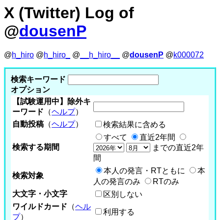
X (Twitter) Log of
@
dousenP
@
h_hiro
@
h_hiro_
@
__h_hiro__
@
dousenP
@
k000072
検索キーワード
オプション
【試験運用中】除外キ
ーワード
（
ヘルプ
）
自動投稿
（
ヘルプ
）
検索結果に含める
すべて
直近2年間
検索する期間
までの直近2年
間
本人の発言・RTともに
本
検索対象
人の発言のみ
RTのみ
大文字・小文字
区別しない
ワイルドカード
（
ヘル
利用する
プ
）