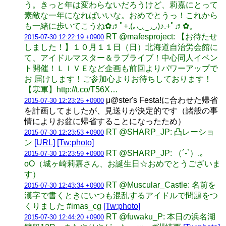
う。きっと年は変わらないだろうけど、莉嘉にとって
素敵な一年になればいいな。おめでとうっ！これから
も一緒に歩いてこうね✿♬ﾟ+.(｡◡‿◡)♪.+ﾟ♬✿。
RT @mafesproject: 【お待たせ
2015-07-30 12:22:19 +0900
しました！】１０月１１日（日）北海道自治労会館に
て、アイドルマスター＆ラブライブ！中心同人イベン
ト開催！ＬＩＶＥなど企画も前回よりパワーアップで
お 届けします！ご参加心よりお待ちしております！
【寒軍】http://t.co/T56X…
μ@ster's Festa!に合わせた帰省
2015-07-30 12:23:25 +0900
を計画してましたが、見送りが決定的です（諸般の事
情によりお盆に帰省することになったため）
RT @SHARP_JP: 凸レーショ
2015-07-30 12:23:53 +0900
ン
[URL]
[Tw:photo]
RT @SHARP_JP: （´-`）.｡
2015-07-30 12:23:59 +0900
oO（城ヶ崎莉嘉さん、お誕生日☆おめでとうございま
す）
RT @Muscular_Castle: 名前を
2015-07-30 12:43:34 +0900
漢字で書くときにいつも混乱するアイドルで問題をつ
くりました #imas_cg
[Tw:photo]
RT @fuwaku_P: 本日の浜名湖
2015-07-30 12:44:20 +0900