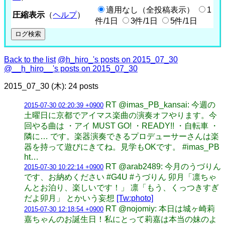
適用なし（全投稿表示）
1
圧縮表示
（
ヘルプ
）
件/1日
3件/1日
5件/1日
Back to the list
@h_hiro_'s posts on 2015_07_30
@__h_hiro__'s posts on 2015_07_30
2015_07_30 (木): 24 posts
RT @imas_PB_kansai: 今週の
2015-07-30 02:20:39 +0900
土曜日に京都でアイマス楽曲の演奏オフやります。今
回やる曲は ・アイ MUST GO! ・READY!! ・自転車 ・
隣に… です。楽器演奏できるプロデューサーさんは楽
器を持って遊びにきてね。見学もOKです。 #imas_PB
ht…
RT @arab2489: 今月のうづりん
2015-07-30 10:22:14 +0900
です、お納めください #G4U #うづりん 卯月「凛ちゃ
んとお泊り、楽しいです！」 凛「もう、くっつきすぎ
だよ卯月」 とかいう妄想
[Tw:photo]
RT @nojomiy: 本日は城ヶ崎莉
2015-07-30 12:18:54 +0900
嘉ちゃんのお誕生日！私にとって莉嘉は本当の妹のよ