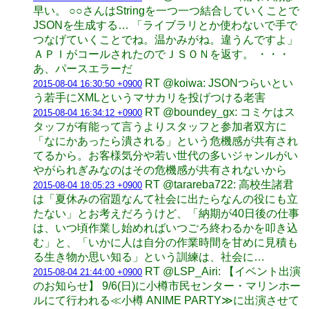
早い。 ○○さんはStringを一つ一つ結合していくことで
JSONを生成する… 「ライブラリとか使わないで手で
つなげていくことでね。温かみがね。違うんですよ」
ＡＰＩがコールされたのでＪＳＯＮを返す。 ・・・
あ、パースエラーだ
RT @koiwa: JSONつらいとい
2015-08-04 16:30:50 +0900
う若手にXMLというマサカリを投げつける老害
RT @boundey_gx: コミケはス
2015-08-04 16:34:12 +0900
タッフが有能って言うよりスタッフと参加者双方に
「なにかあったら潰される」という危機感が共有され
てるから。お客様気分や若い世代の多いジャンルがい
やがられぎみなのはその危機感が共有されないから
RT @tarareba722: 高校生諸君
2015-08-04 18:05:23 +0900
は「夏休みの宿題なんて社会に出たらなんの役にも立
たない」とお考えだろうけど、「納期が40日後の仕事
は、いつ頃作業し始めればいつごろ終わるかを叩き込
む」と、「いかに人は自分の作業時間を甘めに見積も
る生き物か思い知る」という訓練は、社会に…
RT @LSP_Airi: 【イベント出演
2015-08-04 21:44:00 +0900
のお知らせ】 9/6(日)に小樽市民センター・マリンホー
ルにて行われる≪小樽 ANIME PARTY≫に出演させて