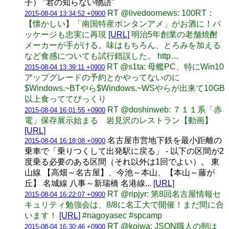
子） "君の知らない物語"
RT @livedoornews: 100RT：
2015-08-04 13:34:52 +0900
【懐かしい】「南国特産ボンタンアメ」がお酒に！パ
ッケージも忠実に再現
[URL]
明治5年創業の老舗焼酎
メーカーが手がける。味はもちろん、とろみを加える
など食感についても試行錯誤した。 http…
RT @s1ta: 母艦PC、特にWin10
2015-08-04 13:39:11 +0900
アップグレードの予約とかやってないのに
$Windows.~BTやら$Windows.~WSやらが出来て10GB
以上食っててびっくり
RT @doshinweb: ７１１系「赤
2015-08-04 16:01:55 +0900
電」保存展示始まる 岩見沢のレストラン【動画】
[URL]
名古屋市営地下鉄を最小距離の
2015-08-04 16:18:08 +0900
乗車で「乗りつくして出発駅に戻る」 - 以下の区間が2
度乗る必要のある区間（それ以外は1回でよい）。 東
山線 【高畑～名古屋】、今池～本山、【本山～藤が
丘】 名城線 八事～新瑞橋 名港線...
[URL]
RT @ripjyr: 第8回名古屋情報セ
2015-08-04 16:22:07 +0900
キュリティ勉強会は、8/8に名工大で開催！まだ間に合
います！
[URL]
#nagoyasec #spcamp
RT @koiwa: JSON職人の朝は
2015-08-04 16:30:46 +0900