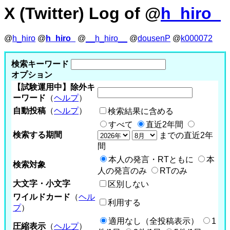
X (Twitter) Log of @
h_hiro_
@
h_hiro
@
h_hiro_
@
__h_hiro__
@
dousenP
@
k000072
検索キーワード
オプション
【試験運用中】除外キ
ーワード
（
ヘルプ
）
自動投稿
（
ヘルプ
）
検索結果に含める
すべて
直近2年間
検索する期間
までの直近2年
間
本人の発言・RTともに
本
検索対象
人の発言のみ
RTのみ
大文字・小文字
区別しない
ワイルドカード
（
ヘル
利用する
プ
）
適用なし（全投稿表示）
1
圧縮表示
（
ヘルプ
）