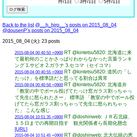
件/1日
3件/1日
5件/1日
Back to the list
@__h_hiro__'s posts on 2015_08_04
@dousenP's posts on 2015_08_04
2015_08_04 (火): 23 posts
RT @kintetsu5820: 北海道に来
2015-08-04 00:40:50 +0900
て最初何のことかさっぱりわからなかった言葉ランキ
ング 1.サビオ 2.ガラナ 3.セコマ（セイコマ）
RT @kintetsu5820: 道民の「し
2015-08-04 00:40:55 +0900
たっけ」を標準語だと思ってる割合は異常
RT @kintetsu5820: 北海道弁
2015-08-04 00:40:58 +0900
「教室の中でボール投げてたっけ窓ガラス割っちゃっ
て先生に怒られたさー」 標準語 「教室の中でボール投
げてたら窓ガラス割っちゃって先生に怒られちゃっ
た」 こんな感じ
RT @doshinweb: ＪＲ石北線、
2015-08-04 10:51:35 +0900
１５日までの再開目指す 観光関係者ら長期化懸念
[URL]
RT @doshinweb: 北大伝統の恵
2015-08-04 10:51:45 +0900