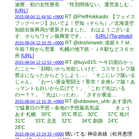
迪寮、初の女性寮長 「性別関係ない。運営楽しむ」
[URL]
RT @PrefHokkaido: 【フェイス
2015-08-04 11:44:50 +0900
ブックページ】おいでよ！空知（そらち）／北海道空
知総合振興局が更新されました。 おはようございま
す、そらちワイン振興室です。、、
[URL]
[Tw:photo]
RT @doshinweb: 道銀ＡＴＭ、
2015-08-04 12:10:25 +0900
午前７時から営業 札幌の地下鉄・ＪＲ駅など３６カ
所
[URL]
RT @tuyu915: 〜今日面白かっ
2015-08-04 12:12:53 +0900
たこと〜 「顔暗いから光欲しいけど、コスサミレフ版
禁止になったからどうしよう…」 「そこにレフ版いる
じゃん」 「おーい黄金聖闘士！聖衣！全身レフ版！あ
っマントも白いから広げて！」 「これで光はいる
の〜？？」 「光はいったわ」 「さすが黄金…
RT @uhbnews_uhb: あす道内
2015-08-04 12:15:35 +0900
で猛暑日の予想～各地の予想最高気温 きょう
あす 札幌 30℃ 35℃ 帯広 30℃ 37℃ 旭川
31℃ 33℃ 北見 32℃ 34℃ 釧路 24℃
28℃
聴いてる: 神谷奈緒（松井恵理
2015-08-04 13:24:33 +0900