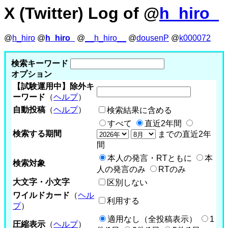
X (Twitter) Log of @
h_hiro_
@
h_hiro
@
h_hiro_
@
__h_hiro__
@
dousenP
@
k000072
検索キーワード
オプション
【試験運用中】除外キ
ーワード
（
ヘルプ
）
自動投稿
（
ヘルプ
）
検索結果に含める
すべて
直近2年間
検索する期間
までの直近2年
間
本人の発言・RTともに
本
検索対象
人の発言のみ
RTのみ
大文字・小文字
区別しない
ワイルドカード
（
ヘル
利用する
プ
）
適用なし（全投稿表示）
1
圧縮表示
（
ヘルプ
）