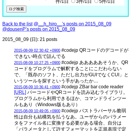
件/1日
3件/1日
5件/1日
Back to the list
@__h_hiro__'s posts on 2015_08_09
@dousenP's posts on 2015_08_09
2015_08_09 (日): 21 posts
#codejp QRコードのデコードが
2015-08-09 02:30:42 +0900
できない時点で詰んでる
#codejp あああああそうか、QR
2015-08-09 10:27:25 +0900
コードをプログラムで解釈することにこだわらない
で、「既存のソフト、ただし出力がGUIでなくCUI」と
いうツールを探すという手があったか…
#codejp ZBar bar code reader
2015-08-09 10:36:41 +0900
[URL]
バーコードやQRコードを読み込むライブラリ。
プログラムから利用できるほか、コマンドラインツー
ルもあり（Windows版もあり）
#codejp パストラバーサル脆弱
2015-08-09 10:49:05 +0900
性は自分も結構気を払うなあ。ユーザからのパラメー
タをファイル名に変換する必要がある場合、自分は
「パラメータとして許すフォーマットを正規表現で定