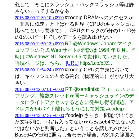
義して、そこにスラッシュ・バックスラッシュ等は許
さない」ってするかなあ
#codejp DRAMへのアクセスが
2015-08-09 11:39:10 +0900
「非常に低速」と呼ばれる世界（CPUのキャッシュに
比べてという意味で）。CPUクロックの5分の1～10分
の1のスピードでしかデータを読み出せない
RT @Windows_Japan: マイク
2015-08-09 11:50:13 +0900
ロソフトの公式 Web サイトの開設は 1994 年 8 月。当
時は #Windows NT Server 3.5 で動作していました。
再現ページはこちら。
[URL]
http://t.co/bJZ…
#codejp CPUの中身において
2015-08-09 11:54:24 +0900
は、キャッシュの占める割合（物理的に）がかなり大
きい
RT @sandinist: フォールスシェ
2015-08-09 12:07:01 +0900
アリング、複数スレッドが同一キャッシュラインのデ
ータにライトアクセスするときに発生し得る問題。ア
ドレスが64バイト離れるようにして対策 #codejp
#codejp さっき「問題で出てき
2015-08-09 13:07:37 +0900
た文字列に、+も/も入ってないからBase64ではないの
ではないかと判断した」ということを話したのだが、
Base64の仕様に照らし合わせた場合、ASCIIの範囲の