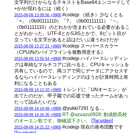
文字列だけからなるテキストをBase64エンコードして
+か/が現れるには（続く）
#codejp （続き）少なくとも
2015-08-09 13:09:56 +0900
「>」（0b00111110）「?」（0b00111111）「~」
（0b01111110）のどれかが含まれている必要があるこ
とがわかった。UTF-8とかSJISとかで、8ビット目が
立っている文字があると話はだいぶ違うわけだが
#codejp スーパースカラー
2015-08-09 13:27:21 +0900
（CPU内のパイプラインを複数用意する）
#codejp ハイパースレッディン
2015-08-09 13:55:54 +0900
グは単純なマルチコアに比べると、CPUキャッシュを
共有しているので、両コアで同じデータにアクセスす
るならハイパースレッディングのほうが計算時間上有
利になることもある
トレンドに「UNオーエン」が
2015-08-09 14:12:10 +0900
出てたのだが、甲子園での応援で使ったチームがあっ
たって話みたいだな
@yukki7291 なる…
2015-08-09 14:14:49 +0900
RT @azuazu0928: 創成館高校
2015-08-09 14:16:35 +0900
のオーエン歌です。御確認下さい。
[Tw:video]
#codejp 現在の座布団数です
2015-08-09 14:21:22 +0900
[Tw:photo]