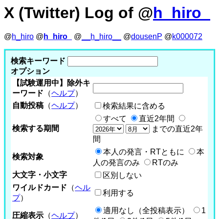
X (Twitter) Log of @
h_hiro_
@
h_hiro
@
h_hiro_
@
__h_hiro__
@
dousenP
@
k000072
検索キーワード
オプション
【試験運用中】除外キ
ーワード
（
ヘルプ
）
自動投稿
（
ヘルプ
）
検索結果に含める
すべて
直近2年間
検索する期間
までの直近2年
間
本人の発言・RTともに
本
検索対象
人の発言のみ
RTのみ
大文字・小文字
区別しない
ワイルドカード
（
ヘル
利用する
プ
）
適用なし（全投稿表示）
1
圧縮表示
（
ヘルプ
）