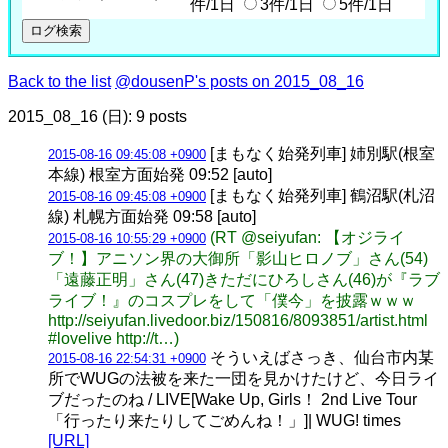
件/1日
3件/1日
5件/1日
Back to the list
@dousenP's posts on 2015_08_16
2015_08_16 (日): 9 posts
[まもなく始発列車] 姉別駅(根室
2015-08-16 09:45:08 +0900
本線) 根室方面始発 09:52 [auto]
[まもなく始発列車] 鶴沼駅(札沼
2015-08-16 09:45:08 +0900
線) 札幌方面始発 09:58 [auto]
(RT @seiyufan: 【オジライ
2015-08-16 10:55:29 +0900
ブ！】アニソン界の大御所「影山ヒロノブ」さん(54)
「遠藤正明」さん(47)きただにひろしさん(46)が『ラブ
ライブ！』のコスプレをして「僕今」を披露ｗｗｗ
http://seiyufan.livedoor.biz/150816/8093851/artist.html
#lovelive http://t…)
そういえばさっき、仙台市内某
2015-08-16 22:54:31 +0900
所でWUGの法被を来た一団を見かけたけど、今日ライ
ブだったのね / LIVE[Wake Up, Girls！ 2nd Live Tour
「行ったり来たりしてごめんね！」]| WUG! times
[URL]