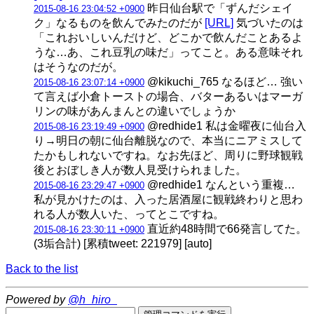
昨日仙台駅で「ずんだシェイ
2015-08-16 23:04:52 +0900
ク」なるものを飲んでみたのだが
[URL]
気づいたのは
「これおいしいんだけど、どこかで飲んだことあるよ
うな…あ、これ豆乳の味だ」ってこと。ある意味それ
はそうなのだが。
@kikuchi_765 なるほど… 強い
2015-08-16 23:07:14 +0900
て言えば小倉トーストの場合、バターあるいはマーガ
リンの味があんまんとの違いでしょうか
@redhide1 私は金曜夜に仙台入
2015-08-16 23:19:49 +0900
り→明日の朝に仙台離脱なので、本当にニアミスして
たかもしれないですね。なお先ほど、周りに野球観戦
後とおぼしき人が数人見受けられました。
@redhide1 なんという重複…
2015-08-16 23:29:47 +0900
私が見かけたのは、入った居酒屋に観戦終わりと思わ
れる人が数人いた、ってとこですね。
直近約48時間で66発言してた。
2015-08-16 23:30:11 +0900
(3垢合計) [累積tweet: 221979] [auto]
Back to the list
Powered by
@h_hiro_