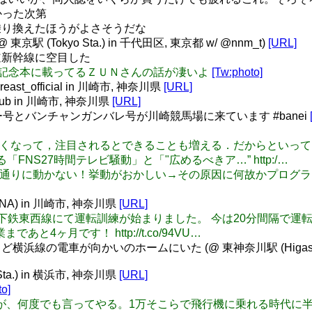
なかった次第
乗り換えたほうがよさそうだな
(Tokyo Sta.) in 千代田区, 東京都 w/ @nnm_t)
[URL]
道新幹線に空目した
ケ40周年記念本に載ってるＺＵＮさんの話が凄いよ
[Tw:photo]
@jreast_official in 川崎市, 神奈川県
[URL]
club in 川崎市, 神奈川県
[URL]
ルキー号とバンチャンガンバレ号が川崎競馬場に来ています #banei
動規模が大きくなって，注目されるとできることも増える．だからと
「FNS27時間テレビ騒動」と「"広めるべきア…” http:/…
レムが指示通りに動かない！挙動がおかしい→その原因に何故かプログラマ
NA) in 川崎市, 神奈川県
[URL]
 8/10より地下鉄東西線にて運転訓練が始まりました。 今は20分間
4ヶ月です！ http://t.co/94VU…
車が向かいのホームにいた (@ 東神奈川駅 (Higashi-Kanagawa S
 Sta.) in 横浜市, 神奈川県
[URL]
to]
度も言ってるが、何度でも言ってやる。1万そこらで飛行機に乗れる