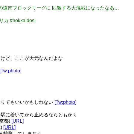
３年度の道南ブロックリーグに 匹敵する大混戦になったなあ…
 #hokkaidosl
るけど、ここが大元なんだよな
[Tw:photo]
降りてもいいかもしれない
[Tw:photo]
の駅に着いてから止めるならともかく
東京都)
[URL]
a)
[URL]
ろ離脱してしまおう