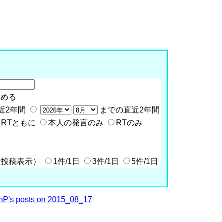
含める
近2年間
までの直近2年間
RTともに
本人の発言のみ
RTのみ
全投稿表示）
1件/1日
3件/1日
5件/1日
P's posts on 2015_08_17