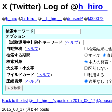
X (Twitter) Log of @
h_hiro_
@
h_hiro
@
h_hiro_
@
__h_hiro__
@
dousenP
@
k000072
検索キーワード
オプション
【試験運用中】除外キーワード
（
ヘルプ
）
自動投稿
（
ヘルプ
）
検索結果に
検索する期間
すべて
直
検索対象
本人の発言・
大文字・小文字
区別しない
ワイルドカード
（
ヘルプ
）
利用する
圧縮表示
（
ヘルプ
）
適用なし（
Back to the list
@__h_hiro__'s posts on 2015_08_17
@dousen
2015_08_17 (月): 44 posts