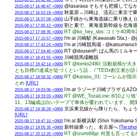
@lasarasa そもそも把握して
2015-08-17 16:48:47 +0900
秋葉原→川崎は、流石に東京で
2015-08-17 16:53:19 +0900
山手線から東海道線に乗り換え (@ 東京駅 
2015-08-17 16:57:09 +0900
割と素で、東海道新幹線を北海
2015-08-17 17:05:12 +0900
RT @ko_hey_sbs: コミ
2015-08-17 17:08:35 +0900
I'm at 川崎駅 (Kawasaki Sta.) - 
2015-08-17 17:15:57 +0900
I'm at 川崎競馬場 - @katsumaru
2015-08-17 17:43:24 +0900
RT @dousenP: ばん馬のミ
2015-08-17 17:54:40 +0900
川崎競馬場離脱
2015-08-17 18:41:55 +0900
RT @tomio2480: 活
2015-08-17 18:42:14 +0900
とも目標の達成が近づくという話． / “TEDx創立者が語る
RT @karasu_01: ゴー
2015-08-17 18:59:32 +0900
とめ
[URL]
I'm at ラゾーナ川崎プラザ (LAZO
2015-08-17 19:03:06 +0900
RT @WE_TozaiLine:
2015-08-17 19:33:03 +0900
11、13編成は白いテープで車体が覆われています。 開業まであと
京浜東北線から降りたら、ちょうど横浜線の電
2015-08-17 19:36:28 +0900
[URL]
I'm at 新横浜駅 (Shin Yokohama
2015-08-17 19:47:10 +0900
新幹線乗った。名古屋へ
[Tw:pho
2015-08-17 19:55:35 +0900
RT @izumi88jp: 何
2015-08-17 20:12:25 +0900