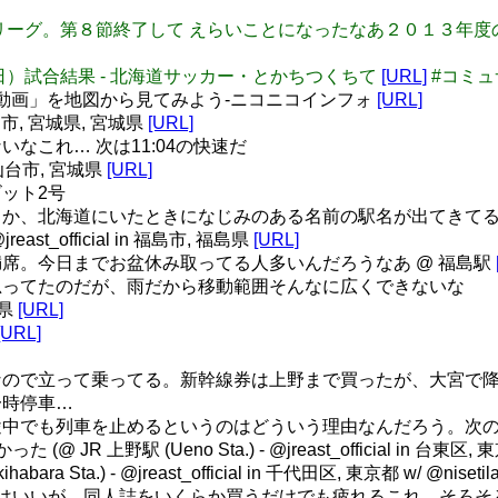
道央ブロックリーグ。第８節終了して えらいことになったなあ２０１
１６日（日）試合結果 - 北海道サッカー・とかちつくちて
[URL]
#コミュサカ
「動画」を地図から見てみよう‐ニコニコインフォ
[URL]
n 仙台市, 宮城県, 宮城県
[URL]
なこれ… 次は11:04の快速だ
 仙台市, 宮城県
[URL]
ット2号
か、北海道にいたときになじみのある名前の駅名が出てきて
 @jreast_official in 福島市, 福島県
[URL]
席。今日までお盆休み取ってる人多いんだろうなあ @ 福島駅
ってたのだが、雨だから移動範囲そんなに広くできないな
島県
[URL]
[URL]
なので立って乗ってる。新幹線券は上野まで買ったが、大宮で
一時停車…
中でも列車を止めるというのはどういう理由なんだろう。次
R 上野駅 (Ueno Sta.) - @jreast_official in 台東区, 
 Sta.) - @jreast_official in 千代田区, 東京都 w/ @nisetil
はいいが、同人誌をいくらか買うだけでも疲れるこれ。そろそ