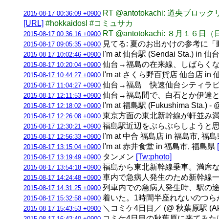
RT @antotokachi: 
2015-08-17 00:36:09 +0900
[URL]
#hokkaidosl #コミュサカ
RT @antotokachi: ８月
2015-08-17 00:36:16 +0900
見てる: 夏のお出かけの参考に
2015-08-17 09:05:35 +0900
I'm at 仙台駅 (Sendai Sta.) i
2015-08-17 10:02:46 +0900
仙台→福島の在来線、しばらくない
2015-08-17 10:20:04 +0900
I'm at さくら野百貨店 仙台店 in
2015-08-17 10:44:27 +0900
仙台→福島 快速仙台シティラビ
2015-08-17 11:04:27 +0900
仙台→福島間で、白石とか伊達と
2015-08-17 12:11:53 +0900
I'm at 福島駅 (Fukushima Sta.) -
2015-08-17 12:18:02 +0900
東京方面の東北新幹線が軒並み満
2015-08-17 12:26:08 +0900
福島駅近辺をぶらぶらしようと思
2015-08-17 12:30:21 +0900
I'm at 中合 福島店 in 福島市, 福
2015-08-17 12:56:33 +0900
I'm at 赤井食堂 in 福島市, 福島県
2015-08-17 13:15:04 +0900
タンメン
[Tw:photo]
2015-08-17 13:19:49 +0900
福島から東北新幹線乗車。満席
2015-08-17 13:54:18 +0900
車内で急病人発生のため新幹線
2015-08-17 14:24:48 +0900
列車内での急病人発生時、駅の途
2015-08-17 14:31:25 +0900
着いた。1時間半座れないのつらかった (@ J
2015-08-17 15:32:58 +0900
＼コミケ4日目／ (@ 秋葉原駅 (Akihabara
2015-08-17 15:43:53 +0900
コミケ4日目の秋葉原に来てみた
2015-08-17 16:42:40 +0900