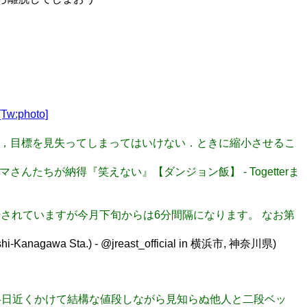
[Tw:photo]
いって，目標を見失ってしまってはいけない．ときに縮小させるこ
さんたちが納得『笑えない』【ダンジョン飯】 - Togetterま
隔で運転されていますが今月下旬からは6分間隔になります。 なお第
ta.) - @jreast_official in 横浜市, 神奈川県)
時代に半日近くかけて結構な値段しながら見知らぬ他人と二段ベッ