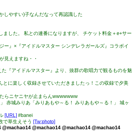
(動かしやすい)子なんだなって再認識した
発生しました。 私との連番になりますが、 チケット料金＋e+サー
ァンタジー』×『アイドルマスター シンデレラガールズ』コラボイ
好みが見えますね・・
0周年を迎えた『アイドルマスター』より、抜群の歌唱力で観るものを魅
！！ほんとに楽しく収録させていただきましたっ！この収録で夕美
したらニヤニヤが止まらんwwwwwww
よ～」 赤城みりあ「みりあもや～る！ みりあもや～る！」 城ヶ
タル
[URL]
#banei
トの数で草生えそう
[Tw:photo]
4 @machao14 @machao14 @machao14 @machao14