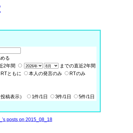
P
含める
近2年間
までの直近2年間
RTともに
本人の発言のみ
RTのみ
全投稿表示）
1件/1日
3件/1日
5件/1日
's posts on 2015_08_18