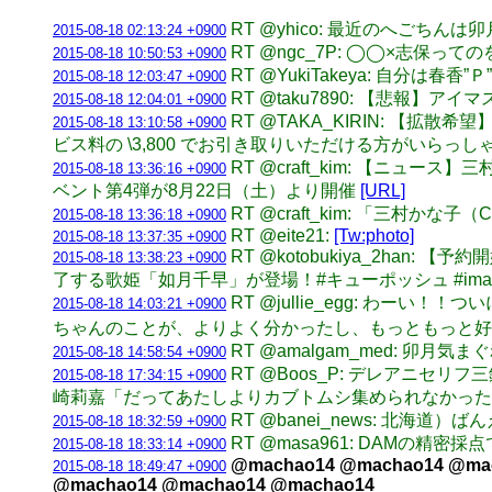
RT @yhico: 最近のへごち
2015-08-18 02:13:24 +0900
RT @ngc_7P: ◯◯×志
2015-08-18 10:50:53 +0900
RT @YukiTakeya: 自分
2015-08-18 12:03:47 +0900
RT @taku7890: 【悲報】ア
2015-08-18 12:04:01 +0900
RT @TAKA_KIRIN: 【
2015-08-18 13:10:58 +0900
ビス料の \3,800 でお引き取りいただける方がいらっ
RT @craft_kim: 【ニ
2015-08-18 13:36:16 +0900
ベント第4弾が8月22日（土）より開催
[URL]
RT @craft_kim: 「三
2015-08-18 13:36:18 +0900
RT @eite21:
[Tw:photo]
2015-08-18 13:37:35 +0900
RT @kotobukiya_2h
2015-08-18 13:38:23 +0900
了する歌姫「如月千早」が登場！#キューポッシュ #ima
RT @jullie_egg: 
2015-08-18 14:03:21 +0900
ちゃんのことが、よりよく分かったし、もっともっと好きになりまし
RT @amalgam_med: 
2015-08-18 14:58:54 +0900
RT @Boos_P: デレアニ
2015-08-18 17:34:15 +0900
崎莉嘉「だってあたしよりカブトムシ集められなかった
RT @banei_news: 北
2015-08-18 18:32:59 +0900
RT @masa961: DAMの精
2015-08-18 18:33:14 +0900
@machao14 @machao14 @ma
2015-08-18 18:49:47 +0900
@machao14 @machao14 @machao14