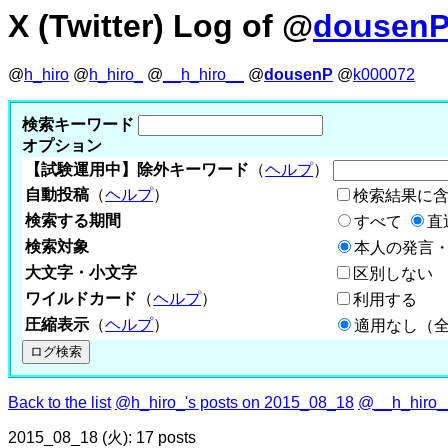
X (Twitter) Log of @
dousen
@
h_hiro
@
h_hiro_
@
__h_hiro__
@
dousenP
@
k000072
検索キーワード
オプション
【試験運用中】除外キーワード
（
ヘルプ
）
自動投稿
（
ヘルプ
）
検索結果に
検索する期間
すべて
直
検索対象
本人の発言・
大文字・小文字
区別しない
ワイルドカード
（
ヘルプ
）
利用する
圧縮表示
（
ヘルプ
）
適用なし（
Back to the list
@h_hiro_'s posts on 2015_08_18
@__h_hiro__
2015_08_18 (火): 17 posts