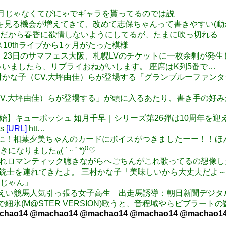
んは卯月じゃなくてぴにゃでギャラを貰ってるのでは説
保ってのを見る機会が増えてきて、改めて志保ちゃんって書きやすい
は春香”Ｐ”だから春香に欲情しないようにしてるが、たまに吹っ切れる
イマス10thライブから1ヶ月がたった模様
拡散希望】 23日のサマフェス大阪、札幌LVのチケットに一枚余剰が
しゃいましたら、リプライおねがいします。 座席はK列5番で…
ュース】三村かな子（CV.大坪由佳）らが登場する『グランブルーフ
村かな子（CV.大坪由佳）らが登場する」が頭に入るあたり、書き手の
an: 【予約開始】キューポッシュ 如月千早｜シリーズ第26弾は1
s
[URL]
htt…
わーい！！ついに！相葉夕美ちゃんのカードにボイスがつきましたーー
た₍₍( ´ ᵕ ` *)⁾⁾♡
卯月気まぐれロマンティック聴きながらへごちんがこれ歌ってるの想像
セリフ三銃士を連れてきたよ。 三村かな子「美味しいから大丈夫だ
じゃん」
海道）ばんえい競馬人気引っ張る女子高生 出走馬誘導：朝日新聞デジ
密採点で細氷(M@STER VERSION)歌うと、音程域やらビブラー
chao14 @machao14 @machao14 @machao14 @machao1