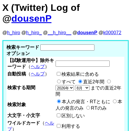
X (Twitter) Log of
@
dousenP
@
h_hiro
@
h_hiro_
@
__h_hiro__
@
dousenP
@
k000072
検索キーワード
オプション
【試験運用中】除外キ
ーワード
（
ヘルプ
）
自動投稿
（
ヘルプ
）
検索結果に含める
すべて
直近2年間
検索する期間
までの直近2年
間
本人の発言・RTともに
本
検索対象
人の発言のみ
RTのみ
大文字・小文字
区別しない
ワイルドカード
（
ヘル
利用する
プ
）