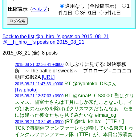
適用なし（全投稿表示）
1
圧縮表示
（
ヘルプ
）
件/1日
3件/1日
5件/1日
Back to the list
@h_hiro_'s posts on 2015_08_21
@__h_hiro__'s posts on 2015_08_21
2015_08_21 (金): 8 posts
久しぶりに見てる: 対決事務
2015-08-21 02:36:41 +0900
所 ～The battle of sweets～ プロローグ - ニコニコ
動画:GINZA
[URL]
RT @riyontoko: DSさん
2015-08-21 11:47:33 +0900
[Tw:photo]
RT @AinaP_CS3000: 聖はクリ
2015-08-21 12:37:03 +0900
スマス、鷹富士さんは正月にしか来たことないし、イ
ヴはあのわかめを除けばクリスマスだもんなぁ…たま
には違った彼女たちを見てみたいな #imas_cg
(RT @tck_keiba: 【TTF！】
2015-08-21 13:32:49 +0900
TCKで毎開催ファンファーレを演奏している東京トゥ
インクルファンファーレ隊（TTF）が、本日出張演奏