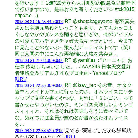
を行います！ 18時20分から大井町駅の阪急食品館軒下
で行いますので、是非お立ち寄りください☆ #tck2015
http://t.c…)
RT @shotakageyama: 彩羽真矢
2015-08-21 15:45:44 +0900
さんは宝塚元男役ということもあり、とてもカッコよ
くしなやかやダンスを踊ると思いきや、今のアイドル
の可愛くてハチャメチャ破天荒キャラという、今まで
に見たことのないぶっ飛んだアーティストです（笑）
同じ人間の中にこんな両極端な人格を共存さ…
RT @yamifuu_: “アーニャに お
2015-08-21 21:08:00 +0900
仕事 依頼しちゃいました。 - JAAA346 日本天文愛好
者連絡会＆リアル３４６プロ企画 - Yahoo!ブログ”
[URL]
RT @kow_tar: その昔、オタク
2015-08-21 22:25:30 +0900
連中とメイドカフェに行ったのさ。オムライスにケチ
ャップで文字を書くやつな、あれに「ミンゴス」って
書かせたやつがいたのさ。ミンゴス美味しいよミンゴ
スぅぅぅと、それはそれは美味しそうに食べていて
な。気がつけば全員が嫁の名が書かれたオムライス
を…
見てる: 寝過ごしたから飯屋貼
2015-08-21 22:38:52 +0900
るね (78) | imgのログ
[URL]