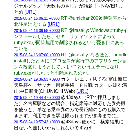
2015-08-24 12:52:03 +0900
ジナルグッズ『素数ものさし』が話題！ - NAVER ま
とめ
[URL]
RT @umichan2009: 時刻表から
2015-08-24 16:06:11 +0900
北斗星消えてる
[URL]
RT @irasally: Windowsにrubyイ
2015-08-24 16:06:58 +0900
ンストールしたら、セキュリティソフトによって
ruby.exeが問答無用で削除されるという憂き目にあっ
ている
RT @irasally: なるほど。bundle
2015-08-24 16:07:00 +0900
installしたときに "プロセスが実行中のアプリケーショ
ンを改変しようとしています" というエラーになり、
ruby.exeがしれっと削除されるのか...
カターレェ… / 見てる: 富山新庄
2015-08-24 19:36:53 +0900
天皇杯へ サッカー県選手権 ＰＫ戦 カターレ破る:富
山:中日新聞(CHUNICHI Web)
[URL]
@43days （RTで拝見しまし
2015-08-24 19:44:47 +0900
た）名古屋駅などの場合、指定席等に対応した券売機
を使うと、単なる乗車券のみで長距離のものも購入で
きます。利用できる駅は限られますが参考までに。
@43days 確かに、検索結果に
2015-08-24 19:57:43 +0900
出ないと難しいかもしれないですねえ