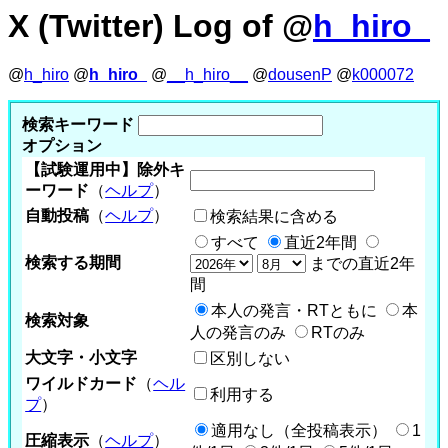
X (Twitter) Log of @
h_hiro_
@
h_hiro
@
h_hiro_
@
__h_hiro__
@
dousenP
@
k000072
検索キーワード
オプション
【試験運用中】除外キ
ーワード
（
ヘルプ
）
自動投稿
（
ヘルプ
）
検索結果に含める
すべて
直近2年間
検索する期間
までの直近2年
間
本人の発言・RTともに
本
検索対象
人の発言のみ
RTのみ
大文字・小文字
区別しない
ワイルドカード
（
ヘル
利用する
プ
）
適用なし（全投稿表示）
1
圧縮表示
（
ヘルプ
）