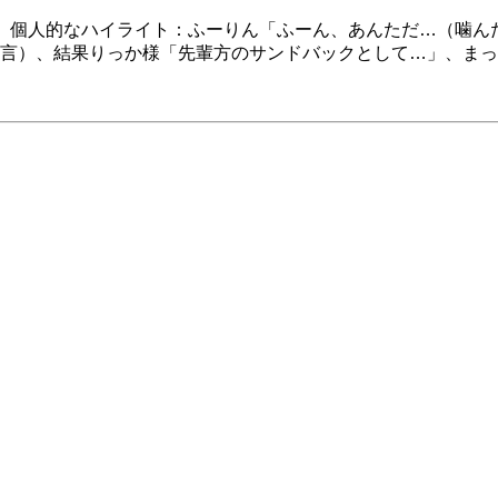
た。個人的なハイライト：ふーりん「ふーん、あんただ…（噛
言）、結果りっか様「先輩方のサンドバックとして…」、まっ