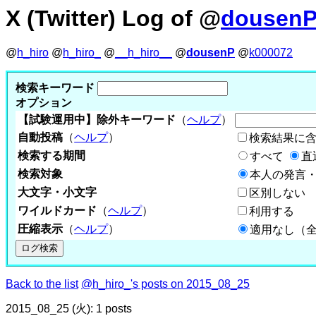
X (Twitter) Log of @
dousen
@
h_hiro
@
h_hiro_
@
__h_hiro__
@
dousenP
@
k000072
検索キーワード
オプション
【試験運用中】除外キーワード
（
ヘルプ
）
自動投稿
（
ヘルプ
）
検索結果に
検索する期間
すべて
直
検索対象
本人の発言・
大文字・小文字
区別しない
ワイルドカード
（
ヘルプ
）
利用する
圧縮表示
（
ヘルプ
）
適用なし（
Back to the list
@h_hiro_'s posts on 2015_08_25
2015_08_25 (火): 1 posts