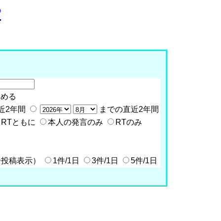
P
含める
近2年間
までの直近2年間
RTともに
本人の発言のみ
RTのみ
全投稿表示）
1件/1日
3件/1日
5件/1日