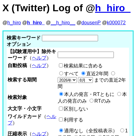
X (Twitter) Log of @
h_hiro_
@
h_hiro
@
h_hiro_
@
__h_hiro__
@
dousenP
@
k000072
検索キーワード
オプション
【試験運用中】除外キ
ーワード
（
ヘルプ
）
自動投稿
（
ヘルプ
）
検索結果に含める
すべて
直近2年間
検索する期間
までの直近2年
間
本人の発言・RTともに
本
検索対象
人の発言のみ
RTのみ
大文字・小文字
区別しない
ワイルドカード
（
ヘル
利用する
プ
）
適用なし（全投稿表示）
1
圧縮表示
（
ヘルプ
）