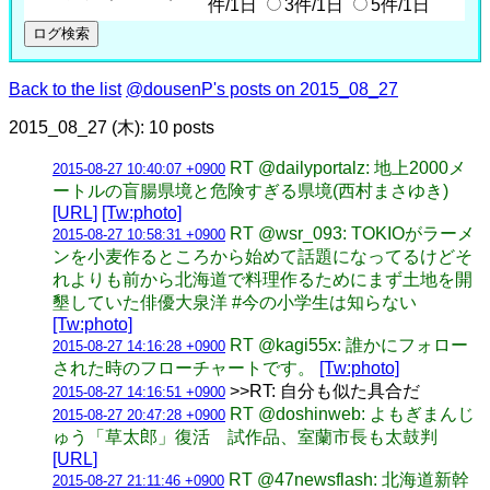
件/1日
3件/1日
5件/1日
Back to the list
@dousenP's posts on 2015_08_27
2015_08_27 (木): 10 posts
RT @dailyportalz: 地上2000メ
2015-08-27 10:40:07 +0900
ートルの盲腸県境と危険すぎる県境(西村まさゆき)
[URL]
[Tw:photo]
RT @wsr_093: TOKIOがラーメ
2015-08-27 10:58:31 +0900
ンを小麦作るところから始めて話題になってるけどそ
れよりも前から北海道で料理作るためにまず土地を開
墾していた俳優大泉洋 #今の小学生は知らない
[Tw:photo]
RT @kagi55x: 誰かにフォロー
2015-08-27 14:16:28 +0900
された時のフローチャートです。
[Tw:photo]
>>RT: 自分も似た具合だ
2015-08-27 14:16:51 +0900
RT @doshinweb: よもぎまんじ
2015-08-27 20:47:28 +0900
ゅう「草太郎」復活 試作品、室蘭市長も太鼓判
[URL]
RT @47newsflash: 北海道新幹
2015-08-27 21:11:46 +0900