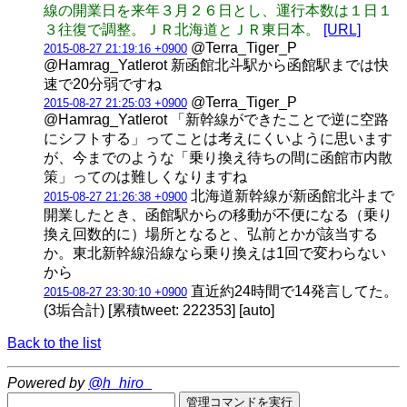
線の開業日を来年３月２６日とし、運行本数は１日１
３往復で調整。ＪＲ北海道とＪＲ東日本。
[URL]
@Terra_Tiger_P
2015-08-27 21:19:16 +0900
@Hamrag_Yatlerot 新函館北斗駅から函館駅までは快
速で20分弱ですね
@Terra_Tiger_P
2015-08-27 21:25:03 +0900
@Hamrag_Yatlerot 「新幹線ができたことで逆に空路
にシフトする」ってことは考えにくいように思います
が、今までのような「乗り換え待ちの間に函館市内散
策」ってのは難しくなりますね
北海道新幹線が新函館北斗まで
2015-08-27 21:26:38 +0900
開業したとき、函館駅からの移動が不便になる（乗り
換え回数的に）場所となると、弘前とかが該当する
か。東北新幹線沿線なら乗り換えは1回で変わらない
から
直近約24時間で14発言してた。
2015-08-27 23:30:10 +0900
(3垢合計) [累積tweet: 222353] [auto]
Back to the list
Powered by
@h_hiro_