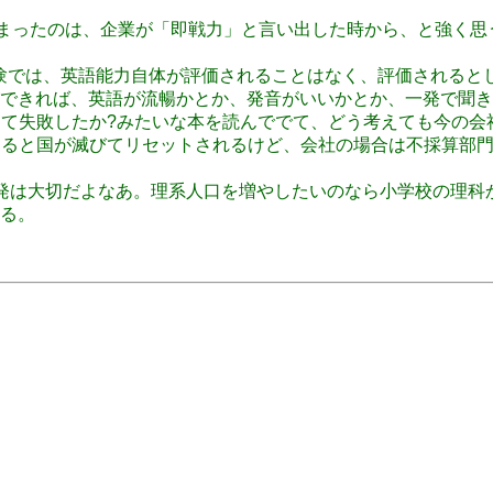
体化がはじまったのは、企業が「即戦力」と言い出した時から、と
外資での経験では、英語能力自体が評価されることはなく、評価さ
できれば、英語が流暢かとか、発音がいいかとか、一発で聞き
本軍がどうして失敗したか?みたいな本を読んででて、どう考えても
場合は失敗すると国が滅びてリセットされるけど、会社の場合は不採
やっぱり爆発は大切だよなあ。理系人口を増やしたいのなら小学校
る。