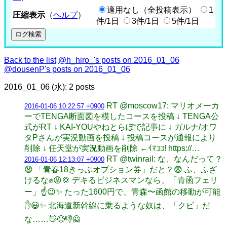
適用なし（全投稿表示）
1
圧縮表示
（
ヘルプ
）
件/1日
3件/1日
5件/1日
Back to the list
@h_hiro_'s posts on 2016_01_06
@dousenP's posts on 2016_01_06
2016_01_06 (水): 2 posts
RT @moscow17: マリオメーカ
2016-01-06 10:22:57 +0900
ーでTENGA断面図を模したコースを投稿 ↓ TENGA公
式がRT ↓ KAI-YOUやねとらぼで記事に ↓ ガルナ/オワ
タPさんが実況動画を投稿 ↓ 投稿コースが通報により
削除 ↓ 任天堂が実況動画を削除 ←ｲﾏｺｺ! https://…
RT @twinrail: な、なんだって？
2016-01-06 12:13:07 +0900
😧 「青春18きっぷオプション券」だと？😨 ふ、ふざ
けるな✊😡💢 デキるビジネスマンなら、「青函フェリ
ー」☝️😉✨ たった1600円で、青森〜函館の移動が可能
✋😃✨ 北海道新幹線に乗るような奴は、「クビ」だ
な……👋😓👎🙅