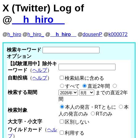
X (Twitter) Log of
@
__h_hiro__
@
h_hiro
@
h_hiro_
@
__h_hiro__
@
dousenP
@
k000072
検索キーワード
オプション
【試験運用中】除外キ
ーワード
（
ヘルプ
）
自動投稿
（
ヘルプ
）
検索結果に含める
すべて
直近2年間
検索する期間
までの直近2年
間
本人の発言・RTともに
本
検索対象
人の発言のみ
RTのみ
大文字・小文字
区別しない
ワイルドカード
（
ヘル
利用する
プ
）