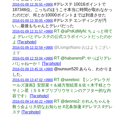
#デレステ 10016ポイントで
2016-01-09 12:26:55 +0900
187346位。こっちのほうこそ本当に時間が取れなかっ
たのだが、何とか10000ポイントまでは到達させた
#デレステ エンディングが汚
2016-01-09 12:30:05 +0900
い…最後もちゃんとデレパだった
RT @aPnKdMyN: ちょっと待て
2016-01-09 12:31:57 +0900
よ デレパとデレステの公式コラボイベントだったのか
よ
[Tw:photo]
@LiongoNano おはようござい
2016-01-09 12:32:59 +0900
ます
RT @habaneroP: やっぱりデレ
2016-01-09 12:33:04 +0900
パじゃねーか！
[Tw:photo]
@sunsun520 あらら、わかりま
2016-01-09 13:45:16 +0900
した。
RT @serebixi: 【シンデレラガ
2016-01-09 13:47:02 +0900
ールズ漫画】安部菜々＆緒方智絵里＆佐々木千枝とウ
サミン星（ＳＳＲプリプリウサミンのアフター的な内
容です）
[Tw:photo]
RT @denmo2: かれんちゃんを
2016-01-09 14:40:22 +0900
救う会より大切なお知らせ #北条加蓮 #デレマス #デレ
ステ
[Tw:photo]