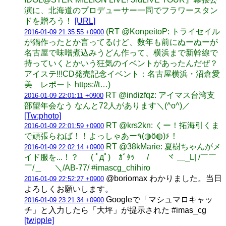
演に、北海道のプロデューサー一同でフラワースタン
ドを贈ろう！
[URL]
(RT @KonpeitoP: トライセイル
2016-01-09 21:35:55 +0900
が鍋作ったとか言ってるけど、数年も前にぬーぬーが
名古屋で味噌煮込みうどん作って、横浜まで新幹線で
持っていくとかいう狂気のイベントがあったんだぜ？
アイステ!!!CD発売記念イベント：名古屋横浜・沼倉愛
美 レポート https://t…)
RT @indizfqz: アイマス台湾支
2016-01-09 22:01:11 +0900
部望年会なう なんと72人があります＼(^o^)／
[Tw:photo]
RT @krs2kn: くー！拓海引くま
2016-01-09 22:01:59 +0900
で頑張らねば！！よっしゃあー٩(◍ö◍)۶！
RT @38kMarie: 夏樹ちゃんがメ
2016-01-09 22:02:14 +0900
イド服を...！？ ( ﾟдﾟ) ｶﾞﾀｯ / ヾ ＿_L| /￣￣
￣/＿ ＼/AB-77/ #imascg_chihiro
@boriomax わかりました。当日
2016-01-09 22:52:27 +0900
よろしくお願いします。
Googleで「マシュマロキャッ
2016-01-09 23:21:34 +0900
チ」と入力したら「大坪」が提示された #imas_cg
[twipple]