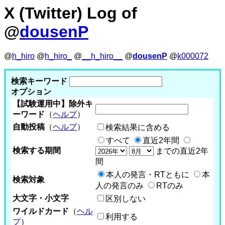
X (Twitter) Log of
@
dousenP
@
h_hiro
@
h_hiro_
@
__h_hiro__
@
dousenP
@
k000072
検索キーワード
オプション
【試験運用中】除外キ
ーワード
（
ヘルプ
）
自動投稿
（
ヘルプ
）
検索結果に含める
すべて
直近2年間
検索する期間
までの直近2年
間
本人の発言・RTともに
本
検索対象
人の発言のみ
RTのみ
大文字・小文字
区別しない
ワイルドカード
（
ヘル
利用する
プ
）