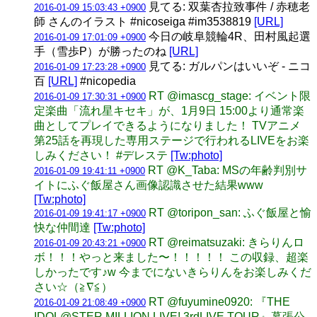
見てる: 双葉杏拉致事件 / 赤穂老
2016-01-09 15:03:43 +0900
師 さんのイラスト #nicoseiga #im3538819
[URL]
今日の岐阜競輪4R、田村風起選
2016-01-09 17:01:09 +0900
手（雪歩P）が勝ったのね
[URL]
見てる: ガルパンはいいぞ - ニコ
2016-01-09 17:23:28 +0900
百
[URL]
#nicopedia
RT @imascg_stage: イベント限
2016-01-09 17:30:31 +0900
定楽曲「流れ星キセキ」が、1月9日 15:00より通常楽
曲としてプレイできるようになりました！ TVアニメ
第25話を再現した専用ステージで行われるLIVEをお楽
しみください！ #デレステ
[Tw:photo]
RT @K_Taba: MSの年齢判別サ
2016-01-09 19:41:11 +0900
イトにふぐ飯屋さん画像認識させた結果www
[Tw:photo]
RT @toripon_san: ふぐ飯屋と愉
2016-01-09 19:41:17 +0900
快な仲間達
[Tw:photo]
RT @reimatsuzaki: きらりんロ
2016-01-09 20:43:21 +0900
ボ！！！やっと来ました〜！！！！！ この収録、超楽
しかったです♪w 今までにないきらりんをお楽しみくだ
さい☆（≧∇≦）
RT @fuyumine0920: 『THE
2016-01-09 21:08:49 +0900
IDOL@STER MILLION LIVE! 3rdLIVE TOUR』幕張公