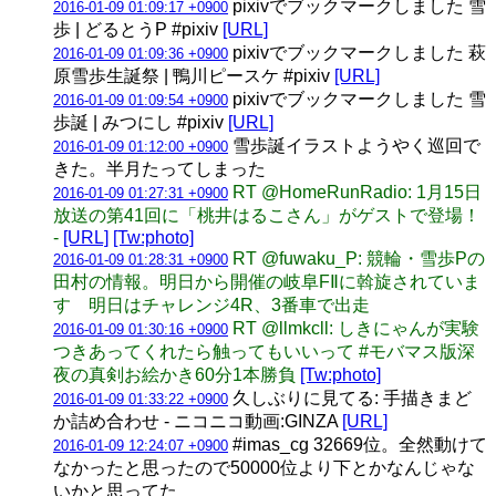
pixivでブックマークしました 雪
2016-01-09 01:09:17 +0900
歩 | どるとうP #pixiv
[URL]
pixivでブックマークしました 萩
2016-01-09 01:09:36 +0900
原雪歩生誕祭 | 鴨川ピースケ #pixiv
[URL]
pixivでブックマークしました 雪
2016-01-09 01:09:54 +0900
歩誕 | みつにし #pixiv
[URL]
雪歩誕イラストようやく巡回で
2016-01-09 01:12:00 +0900
きた。半月たってしまった
RT @HomeRunRadio: 1月15日
2016-01-09 01:27:31 +0900
放送の第41回に「桃井はるこさん」がゲストで登場！
-
[URL]
[Tw:photo]
RT @fuwaku_P: 競輪・雪歩Pの
2016-01-09 01:28:31 +0900
田村の情報。明日から開催の岐阜FⅡに斡旋されていま
す 明日はチャレンジ4R、3番車で出走
RT @llmkcll: しきにゃんが実験
2016-01-09 01:30:16 +0900
つきあってくれたら触ってもいいって #モバマス版深
夜の真剣お絵かき60分1本勝負
[Tw:photo]
久しぶりに見てる: 手描きまど
2016-01-09 01:33:22 +0900
か詰め合わせ - ニコニコ動画:GINZA
[URL]
#imas_cg 32669位。全然動けて
2016-01-09 12:24:07 +0900
なかったと思ったので50000位より下とかなんじゃな
いかと思ってた