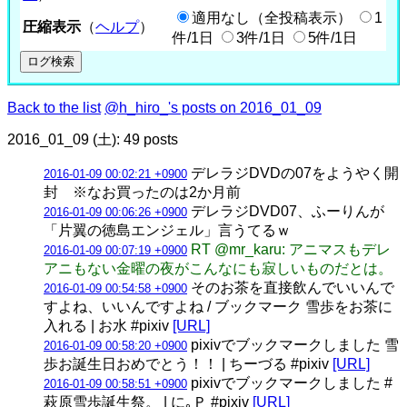
適用なし（全投稿表示）
1
圧縮表示
（
ヘルプ
）
件/1日
3件/1日
5件/1日
Back to the list
@h_hiro_'s posts on 2016_01_09
2016_01_09 (土): 49 posts
デレラジDVDの07をようやく開
2016-01-09 00:02:21 +0900
封 ※なお買ったのは2か月前
デレラジDVD07、ふーりんが
2016-01-09 00:06:26 +0900
「片翼の徳島エンジェル」言うてるｗ
RT @mr_karu: アニマスもデレ
2016-01-09 00:07:19 +0900
アニもない金曜の夜がこんなにも寂しいものだとは。
そのお茶を直接飲んでいいんで
2016-01-09 00:54:58 +0900
すよね、いいんですよね / ブックマーク 雪歩をお茶に
入れる | お水 #pixiv
[URL]
pixivでブックマークしました 雪
2016-01-09 00:58:20 +0900
歩お誕生日おめでとう！！ | ちーづる #pixiv
[URL]
pixivでブックマークしました #
2016-01-09 00:58:51 +0900
萩原雪歩誕生祭。 | に｡Ｐ #pixiv
[URL]