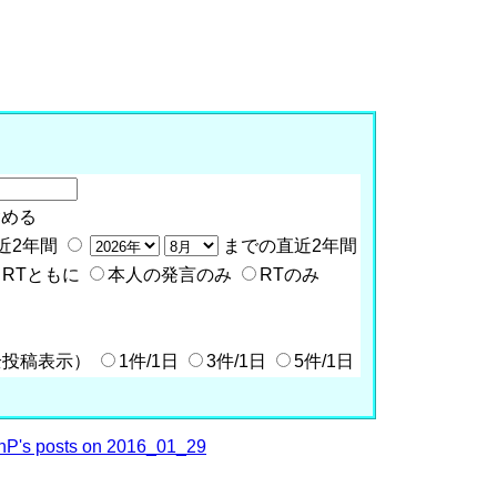
含める
近2年間
までの直近2年間
RTともに
本人の発言のみ
RTのみ
全投稿表示）
1件/1日
3件/1日
5件/1日
P's posts on 2016_01_29