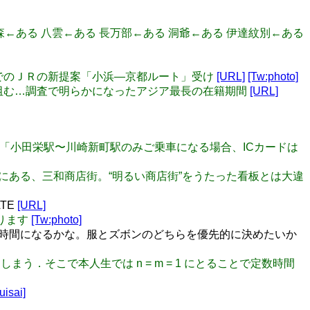
い 森←ある 八雲←ある 長万部←ある 洞爺←ある 伊達紋別←ある
賀以西でのＪＲの新提案「小浜―京都ルート」受け
[URL]
[Tw:photo]
の育成阻む…調査で明らかになったアジア最長の在籍期間
[URL]
す」「小田栄駅〜川崎新町駅のみご乗車になる場合、ICカードは
駅近くにある、三和商店街。“明るい商店街”をうたった看板とは大違
ATE
[URL]
なります
[Tw:photo]
)時間になるかな。服とズボンのどちらを優先的に決めたいか
てしまう．そこで本人生では n = m = 1 にとることで定数時間
isai]