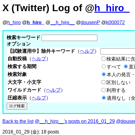
X (Twitter) Log of @
h_hiro_
@
h_hiro
@
h_hiro_
@
__h_hiro__
@
dousenP
@
k000072
検索キーワード
オプション
【試験運用中】除外キーワード
（
ヘルプ
）
自動投稿
（
ヘルプ
）
検索結果に
検索する期間
すべて
直
検索対象
本人の発言・
大文字・小文字
区別しない
ワイルドカード
（
ヘルプ
）
利用する
圧縮表示
（
ヘルプ
）
適用なし（
Back to the list
@__h_hiro__'s posts on 2016_01_29
@dousen
2016_01_29 (金): 18 posts