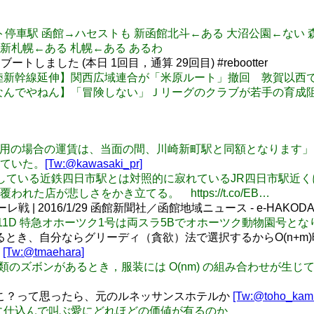
イコーマート停車駅 函館→ハセストも 新函館北斗←ある 大沼公園←な
 新札幌←ある 札幌←ある あるわ
たリブートしました (本日 1回目，通算 29回目) #rebootter
EST: 【北陸新幹線延伸】関西広域連合が「米原ルート」撤回 敦
 【サッカーなんでやねん】「冒険しない」Ｊリーグのクラブが若手
栄駅をご利用の場合の運賃は、当面の間、川崎新町駅と同額となりま
ていた。
[Tw:@kawasaki_pr]
遠足ログ:発展している近鉄四日市駅とは対照的に寂れているJR四日市
店が悲しさをかき立てる。 https://t.co/EB…
 | 2016/1/29 函館新聞社／函館地域ニュース - e-HAKOD
: 【速報】11D 特急オホーツク1号は両スラ5Bでオホーツク動物園号と
るとき、自分ならグリーディ（貪欲）法で選択するからO(n+m
。
[Tw:@tmaehara]
服とm種類のズボンがあるとき，服装には O(nm) の組み合わせが生じ
どこ？って思ったら、元のルネッサンスホテルか
[Tw:@toho_kamu
】をbotに仕込んで叫ぶ愛にどれほどの価値が有るのか