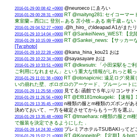
@neuroeco にゑろい
2016-01-29 00:08:42 +0900
RT @maityng281: セ
2016-01-29 00:28:31 +0900
東室蘭←西口に 登別←ある 苫小牧←ある 南千歳←ない
.@h_hiro_ のIdeapad A1がま
2016-01-29 04:52:27 +0900
RT @SankeiNews_W
2016-01-29 10:14:04 +0900
RT @Sankei_news:
2016-01-29 10:15:09 +0900
[Tw:photo]
@kana_hina_kou21 おは
2016-01-29 10:22:28 +0900
@sayasayare おは
2016-01-29 10:22:34 +0900
RT @dkwsutn: 「小田
2016-01-29 10:33:51 +0900
ご利用になれません」という重大な情報がしれっと載っ
RT @otonapicnic: 
2016-01-29 11:01:38 +0900
いの崩れた壁、ボロボロのアーケード、ブルーシートに覆われた
見てる: 函館で５年ぶりコンサドーレ戦
2016-01-29 11:25:58 +0900
RT @Ef8181mokugeki
2016-01-29 11:26:56 +0900
n種類の服とm種類のズボンがあ
2016-01-29 13:35:45 +0900
決めておいて、一方を確定させてからもう一方を選ぶ
RT @tmaehara: n種類の
2016-01-29 13:35:48 +0900
で服装を決定できるようにした．
プレミアホテルTSUBAKIって
2016-01-29 14:24:30 +0900
RT @KonpeitoP: 【定期
2016-01-29 15:02:21 +0900