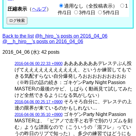
適用なし（全投稿表示）
1
圧縮表示
（
ヘルプ
）
件/1日
3件/1日
5件/1日
Back to the list
@h_hiro_'s posts on 2016_04_06
@__h_hiro__'s posts on 2016_04_06
2016_04_06 (水): 42 posts
あああああああデレステぶん投
2016-04-06 00:22:33 +0900
げてえええええええええええ、というか練習してもで
きる気配すらない自分爆発しろおおおおおおおおお
（※昨日の話の続き：ゴキゲンParty Night Passion
MASTERの最後のサビ、しばらく動画見て試してみた
けど全然できるようになる気がしない）
そろそろ自分に、デレステの上
2016-04-06 00:25:17 +0900
達の限界が来ているのかもしれない…
ゴキゲンParty Night Passion
2016-04-06 00:35:10 +0900
MASTERは、「ピアノで左手と右手で別のリズムを刻
む」ような譜面なので（こういうの「混フレ」ってい
うの昨日のリプで知った）、多少の練習ではどうにも