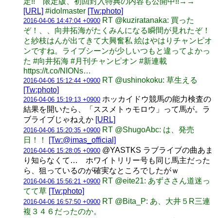
定!! 限定版、初回封入特典の内容も公開中!!→→
[URL]
#idolmaster
[Tw:photo]
RT @kuziratanaka: 買った
2016-04-06 14:47:04 +0900
ぞ！、、向井拓海がたくみんになる瞬間が見れたぞ！
と紗枝はんが出てきて大興奮私 絵はやはりチャンピオ
ンですね。ライブシーンが少しいつもと違ってよかっ
た #向井拓海 #月刊チャンピオン #新連載
https://t.co/NIONs…
RT @ushinokoku: 草生える
2016-04-06 15:12:44 +0900
[Tw:photo]
ホッカイドウ競馬の能力検査の
2016-04-06 15:19:13 +0900
結果を開いたら、「ススメトゥモロウ」って馬が。ラ
ブライブじゃねえか
[URL]
RT @ShugoAbc: は、発売
2016-04-06 15:20:35 +0900
日！！
[Tw:@imas_official]
@YASTKS ラブライブの曲あま
2016-04-06 15:28:05 +0900
り知らなくて… ホワイトリリー号も同じ馬主だった
ら、狙っているのが確実なところでしたがｗ
RT @eite21: あずささん道迷っ
2016-04-06 15:56:21 +0900
てて草
[Tw:photo]
RT @Bita_P: あ、大井５R三連
2016-04-06 16:57:50 +0900
複３４６だったのか。