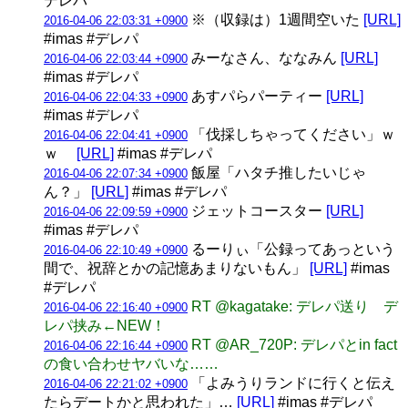
デレパ
※（収録は）1週間空いた
[URL]
2016-04-06 22:03:31 +0900
#imas #デレパ
みーなさん、ななみん
[URL]
2016-04-06 22:03:44 +0900
#imas #デレパ
あすパらパーティー
[URL]
2016-04-06 22:04:33 +0900
#imas #デレパ
「伐採しちゃってください」ｗ
2016-04-06 22:04:41 +0900
ｗ
[URL]
#imas #デレパ
飯屋「ハタチ推したいじゃ
2016-04-06 22:07:34 +0900
ん？」
[URL]
#imas #デレパ
ジェットコースター
[URL]
2016-04-06 22:09:59 +0900
#imas #デレパ
るーりぃ「公録ってあっという
2016-04-06 22:10:49 +0900
間で、祝辞とかの記憶あまりないもん」
[URL]
#imas
#デレパ
RT @kagatake: デレパ送り デ
2016-04-06 22:16:40 +0900
レパ挟み←NEW！
RT @AR_720P: デレパとin fact
2016-04-06 22:16:44 +0900
の食い合わせヤバいな……
「よみうりランドに行くと伝え
2016-04-06 22:21:02 +0900
たらデートかと思われた」…
[URL]
#imas #デレパ