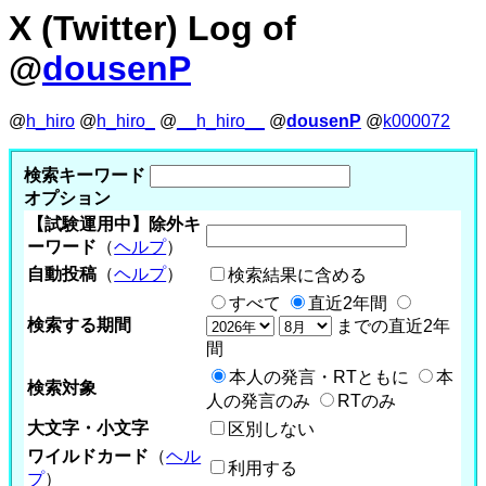
X (Twitter) Log of
@
dousenP
@
h_hiro
@
h_hiro_
@
__h_hiro__
@
dousenP
@
k000072
検索キーワード
オプション
【試験運用中】除外キ
ーワード
（
ヘルプ
）
自動投稿
（
ヘルプ
）
検索結果に含める
すべて
直近2年間
検索する期間
までの直近2年
間
本人の発言・RTともに
本
検索対象
人の発言のみ
RTのみ
大文字・小文字
区別しない
ワイルドカード
（
ヘル
利用する
プ
）