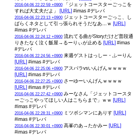
「ジェットコースターごっこを
2016-04-06 22:22:59 +0900
すれば大丈夫だよ」
[URL]
#imas #デレパ
ジェットコースターごっこ、し
2016-04-06 22:23:13 +0900
ばらくネタとして引っ張られそうだなあ…ｗ
[URL]
#imas #デレパ
流れてる曲がStoryだけど普段通
2016-04-06 22:24:12 +0900
りきたなく泣く飯屋→るーりぃが止める
[URL]
#imas
#デレパ
来週ゲストはっしー・ふーりん
2016-04-06 22:24:56 +0900
[URL]
#imas #デレパ
アスパラvsいんげんｗｗｗｗ
2016-04-06 22:25:06 +0900
[URL]
#imas #デレパ
さーゆーいんげんｗｗｗｗ
2016-04-06 22:27:25 +0900
[URL]
#imas #デレパ
みーなさん「ジェットコースタ
2016-04-06 22:27:42 +0900
ーごっこやってほしい人はこちらまで」ｗｗ
[URL]
#imas #デレパ
ミツボシマンにありす
[URL]
2016-04-06 22:28:31 +0900
#imas #デレパ
高峯のあ→たかみー
[URL]
2016-04-06 22:30:01 +0900
#imas #デレパ