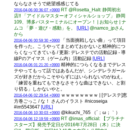
ならなさそうで絶望感感じてる
RT @Rosetta_Halt: 静岡初出
2016-04-06 00:36:07 +0900
店!! 「アイドルマスターオフィシャルショップ」 静岡
109、博多バスターミナルにオープン！ | お知らせ | ナ
ムコ 「夢・遊び・感動」を。
[URL]
@namco_jpさん
から
「当面挑戦しない曲」って項目
2016-04-06 00:59:30 +0900
を作った。こうやってまとめておかないと精神的につ
らくなってきている / 更新: デレステでの活動記録 - 導
線Pのアイマス（ゲーム内）活動記録
[URL]
精神的につらくなるまでデレス
2016-04-06 01:21:20 +0900
テやってもって話ではあるんだが、シンデレラガール
ズが好きだからこそやらずにはいられないのがねえ。
「練習を重ねてもできなさそうな曲はできない、と割
り切る」しかないやと。
ｗｗｗｗｗｗｗｗ | [デレステ]恵
2016-04-06 02:29:54 +0900
方巻ごっこ / な！ さんのイラスト #nicoseiga
#im5543647
[URL]
@kikuchi_765 （´；ω；｀）
2016-04-06 10:30:03 +0900
RT @imas_official: 【プラチナ
2016-04-06 12:19:59 +0900
スターズ】発売予定日が2016年7月28日（木）に決