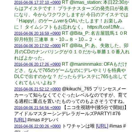
RT @imas_station: 本日22:30か
2016-04-06 17:37:10 +0900
らはアイステです！ プラチナスターズの発売日が発表
になり、今からワクワクしますが 今日のアイステでは
「Happy!」のゲームverをOAいたします！お楽しみ
に！ タイムシフトもお忘れなく。 https://t.co/i1fMr…
RT @Bita_P: 名古屋競馬１０R
2016-04-06 20:16:59 +0900
卯月特別 三連単 ８・10→８・10→２・４
RT @Bita_P: あ、失敗した。卯
2016-04-06 20:17:02 +0900
月のCDのナンバリングが０１０だから単勝１０番入れ
ればよかった。
RT @maninnmako: OFAもだけ
2016-04-06 20:17:26 +0900
どさ、なんで765のゲームなのにデレやミリを特典や
DLCで出すのかな？ だったらデレステに765も出して
くれてもいいよね？
@kikuchi_765 プリンセスメー
2016-04-06 21:52:12 +0900
カーって知らなくてぐぐったレベルなのですが、育て
る過程に重点を置いたものってのもよさそうですね。
【ニコ生視聴中(後5分で開始)】
2016-04-06 21:54:56 +0900
アイドルマスターシンデレラガールズPARTY! #76
[URL]
#imas #デレパ
トワチャンは唯
[URL]
#imas #
2016-04-06 22:00:26 +0900