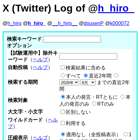
X (Twitter) Log of @
h_hiro_
@
h_hiro
@
h_hiro_
@
__h_hiro__
@
dousenP
@
k000072
検索キーワード
オプション
【試験運用中】除外キ
ーワード
（
ヘルプ
）
自動投稿
（
ヘルプ
）
検索結果に含める
すべて
直近2年間
検索する期間
までの直近2年
間
本人の発言・RTともに
本
検索対象
人の発言のみ
RTのみ
大文字・小文字
区別しない
ワイルドカード
（
ヘル
利用する
プ
）
適用なし（全投稿表示）
1
圧縮表示
（
ヘルプ
）