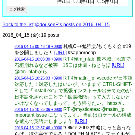
件/1日
3件/1日
5件/1日
Back to the list
@dousenP's posts on 2016_04_15
2016_04_15 (金): 19 posts
札幌C++勉強会/もくもく会 #19
2016-04-15 00:48:19 +0900
を公開しました！
[URL]
#sapporocpp
RT @itm_nlab: 熊本城、地震で
2016-04-15 10:03:30 +0900
石垣崩れるなど被害 15日は休園 - ねとらぼ
[URL]
@itm_nlabから
RT @mattn_jp: vscode が日本語
2016-04-15 10:25:03 +0900
対応した！対応したはいいが、いままで CTRL-SHIFT-
P して「install ext」で拡張インストール出来てたのが
日本語化されたことで「拡張機能」って入力しないと
いけなくなってしまって、もう帰りたい。 https://…
RT @mysticatea: @mattn_jp
2016-04-15 10:25:06 +0900
Important Issue になってます。 当面はロケールの構成
を選んで英語にしましょう!
[URL]
"Office 2003(中略)もっと言うな
2016-04-15 12:37:46 +0900
らば、彼の実体である「DOLPHIN.ACS」ファイルが