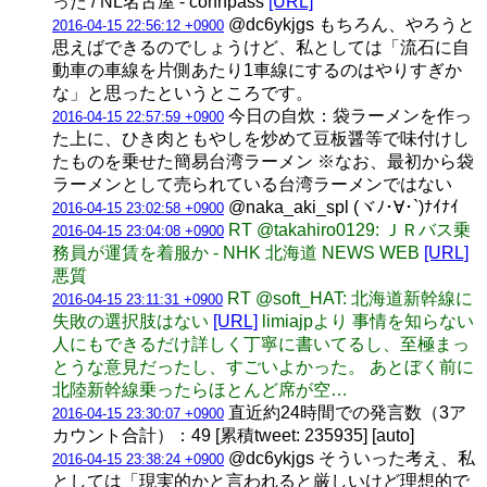
った / NL名古屋 - connpass
[URL]
@dc6ykjgs もちろん、やろうと
2016-04-15 22:56:12 +0900
思えばできるのでしょうけど、私としては「流石に自
動車の車線を片側あたり1車線にするのはやりすぎか
な」と思ったというところです。
今日の自炊：袋ラーメンを作っ
2016-04-15 22:57:59 +0900
た上に、ひき肉ともやしを炒めて豆板醤等で味付けし
たものを乗せた簡易台湾ラーメン ※なお、最初から袋
ラーメンとして売られている台湾ラーメンではない
@naka_aki_spl (ヾﾉ･∀･`)ﾅｲﾅｲ
2016-04-15 23:02:58 +0900
RT @takahiro0129: ＪＲバス乗
2016-04-15 23:04:08 +0900
務員が運賃を着服か - NHK 北海道 NEWS WEB
[URL]
悪質
RT @soft_HAT: 北海道新幹線に
2016-04-15 23:11:31 +0900
失敗の選択肢はない
[URL]
limiajpより 事情を知らない
人にもできるだけ詳しく丁寧に書いてるし、至極まっ
とうな意見だったし、すごいよかった。 あとぼく前に
北陸新幹線乗ったらほとんど席が空…
直近約24時間での発言数（3ア
2016-04-15 23:30:07 +0900
カウント合計）：49 [累積tweet: 235935] [auto]
@dc6ykjgs そういった考え、私
2016-04-15 23:38:24 +0900
としては「現実的かと言われると厳しいけど理想的で