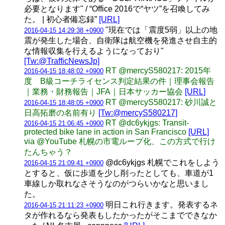
必要となります" / “Office 2016で“ヤツ”を召喚してみ
た。 | 初心者備忘録”
[URL]
"現在では「震度5弱」以上の地
2016-04-15 14:29:38 +0900
震が発生した場合、自衛隊は航空機を発進させ自主的
な情報収集を行えるようになっており"
[Tw:@TrafficNewsJp]
RT @mercyS580217: 2015年
2016-04-15 18:48:02 +0900
度 B級コーチライセンス判定結果の件｜理事会報告
｜業務・財務報告｜JFA｜日本サッカー協会
[URL]
RT @mercyS580217: 砂川誠と
2016-04-15 18:48:05 +0900
日高拓磨の名前有り
[Tw:@mercyS580217]
RT @dc6ykjgs: Transit-
2016-04-15 21:06:45 +0900
protected bike lane in action in San Francisco
[URL]
via @YouTube 札幌の市電ループ化、この方式で行け
たんちゃう？
@dc6ykjgs 札幌でこれをしよう
2016-04-15 21:09:41 +0900
とすると、仮に歩道を少し削ったとしても、車道が1
車線しか取れなさそうなのがつらいかなと思いまし
た。
明日これ行きます。発表するネ
2016-04-15 21:11:23 +0900
タが作れるなら発表もしたかったがそこまでできなか