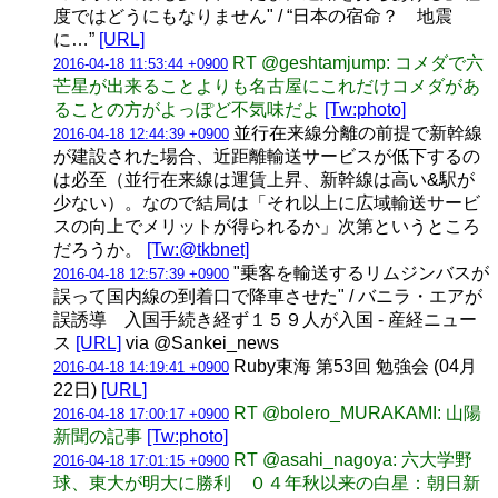
度ではどうにもなりません" / “日本の宿命？ 地震
に…”
[URL]
RT @geshtamjump: コメダで六
2016-04-18 11:53:44 +0900
芒星が出来ることよりも名古屋にこれだけコメダがあ
ることの方がよっぽど不気味だよ
[Tw:photo]
並行在来線分離の前提で新幹線
2016-04-18 12:44:39 +0900
が建設された場合、近距離輸送サービスが低下するの
は必至（並行在来線は運賃上昇、新幹線は高い&駅が
少ない）。なので結局は「それ以上に広域輸送サービ
スの向上でメリットが得られるか」次第というところ
だろうか。
[Tw:@tkbnet]
"乗客を輸送するリムジンバスが
2016-04-18 12:57:39 +0900
誤って国内線の到着口で降車させた" / バニラ・エアが
誤誘導 入国手続き経ず１５９人が入国 - 産経ニュー
ス
[URL]
via @Sankei_news
Ruby東海 第53回 勉強会 (04月
2016-04-18 14:19:41 +0900
22日)
[URL]
RT @bolero_MURAKAMI: 山陽
2016-04-18 17:00:17 +0900
新聞の記事
[Tw:photo]
RT @asahi_nagoya: 六大学野
2016-04-18 17:01:15 +0900
球、東大が明大に勝利 ０４年秋以来の白星：朝日新