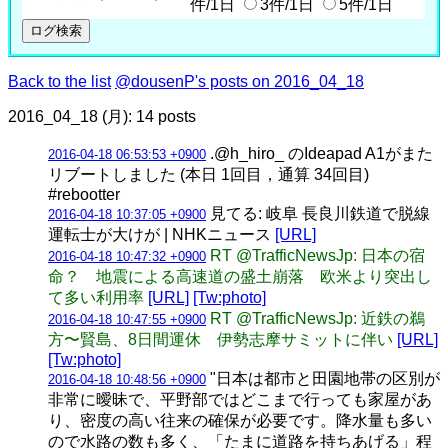
件/1日
3件/1日
5件/1日
Back to the list
@dousenP's posts on 2016_04_18
2016_04_18 (月): 14 posts
.@h_hiro_ のIdeapad A1がまた
2016-04-18 06:53:53 +0900
リブートしました (本日 1回目，通算 34回目)
#rebootter
見てる: 岐阜 長良川鉄道で脱線
2016-04-18 10:37:05 +0900
運転士が大けが | NHKニュース
[URL]
RT @TrafficNewsJp: 日本の宿
2016-04-18 10:47:32 +0900
命？ 地震による高速道の盛土崩落 欧米より突出し
て多い利用率
[URL]
[Tw:photo]
RT @TrafficNewsJp: 近鉄の鵜
2016-04-18 10:47:55 +0900
方〜賢島、8日間運休 伊勢志摩サミットに伴い
[URL]
[Tw:photo]
"日本は都市と田園地帯の区別が
2016-04-18 10:48:56 +0900
非常に曖昧で、平野部ではどこまで行っても家屋があ
り、密度の高い往来の確保が必要です。降水量も多い
ので水路の数も多く、「たまに道路を持ちあげる」程