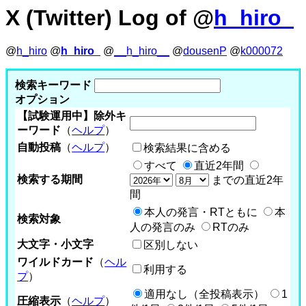
X (Twitter) Log of @
h_hiro_
@
h_hiro
@
h_hiro_
@
__h_hiro__
@
dousenP
@
k000072
検索キーワード
オプション
【試験運用中】除外キ
ーワード
（
ヘルプ
）
自動投稿
（
ヘルプ
）
検索結果に含める
すべて
直近2年間
検索する期間
までの直近2年
間
本人の発言・RTともに
本
検索対象
人の発言のみ
RTのみ
大文字・小文字
区別しない
ワイルドカード
（
ヘル
利用する
プ
）
適用なし（全投稿表示）
1
圧縮表示
（
ヘルプ
）