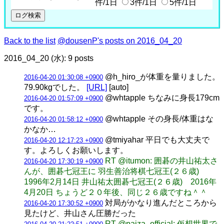
件/1日
3件/1日
5件/1日
Back to the list
@dousenP's posts on 2016_04_20
2016_04_20 (水): 9 posts
@h_hiro_が体重を量りました。
2016-04-20 01:30:08 +0900
79.90kgでした。
[URL]
[auto]
@whtapple ちなみに身長179cm
2016-04-20 01:57:09 +0900
です。
@whtapple その身長/体重はな
2016-04-20 01:58:12 +0900
かなか…
@tmiyahar 平日でも大丈夫で
2016-04-20 12:17:23 +0900
す。よろしくお願いします。
RT @itumon: 囲碁の井山祐太さ
2016-04-20 17:30:19 +0900
んが、囲碁七冠王に 羽生善治将棋七冠王(２６歳)
1996年2月14日 井山祐太囲碁七冠王(２６歳) 2016年
4月20日 ちょうど２０年後、同じ２６歳ですね＾＾
対局がかなり進んだところから
2016-04-20 17:30:52 +0900
見たけど、井山さん圧勝だった
RT @paiza_official: 仮想世界で