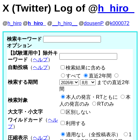
X (Twitter) Log of @
h_hiro_
@
h_hiro
@
h_hiro_
@
__h_hiro__
@
dousenP
@
k000072
検索キーワード
オプション
【試験運用中】除外キ
ーワード
（
ヘルプ
）
自動投稿
（
ヘルプ
）
検索結果に含める
すべて
直近2年間
検索する期間
までの直近2年
間
本人の発言・RTともに
本
検索対象
人の発言のみ
RTのみ
大文字・小文字
区別しない
ワイルドカード
（
ヘル
利用する
プ
）
適用なし（全投稿表示）
1
圧縮表示
（
ヘルプ
）