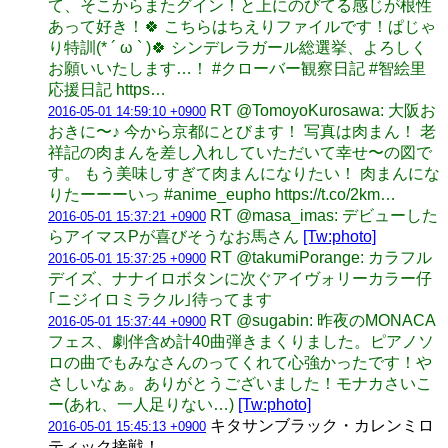
て、そこからまたグイン！と上にのびてる感じが根性
あって好き！🍀 こちらはちえりファイルです！ぱじゃ
り特訓(* ´ ω ` )🍀 シンデレラガール総選挙、よろしく
お願いいたします…！ #クローバー観察日記 #智絵里
応援日記 https…
RT @TomoyoKurosawa: 大阪お
2016-05-01 14:59:10 +0900
おきに〜♪ 今から京都にとびます！ 写真は肉まん！ 老
祥記の肉まんを差し入れしていただいて幸せ〜の図で
す。 もう美味しすぎて肉まんになりたい！ 肉まんにな
りたーーーいっ #anime_eupho https://t.co/2km…
RT @masa_imas: デビューした
2016-05-01 15:37:21 +0900
らアイマスPが喜びそうなお馬さん
[Tw:photo]
RT @takumiPorange: カラフル
2016-05-01 15:37:25 +0900
デイズ、ナナイロボタンに次ぐアイヴォリーカラー仔
｢ニジイロミラクル｣待ってます
RT @sugabin: 昨夜のMONACA
2016-05-01 15:37:44 +0900
フェス、劇伴含め計40曲弾きまくりました。ピアノソ
ロの曲でもみなさんのってくれて心強かったです！や
さしいなぁ。ありがとうございました！モナカさいこ
ー(あれ、一人足りない…)
[Tw:photo]
キタサンブラック・カレンミロ
2016-05-01 15:45:13 +0900
ティック接戦！