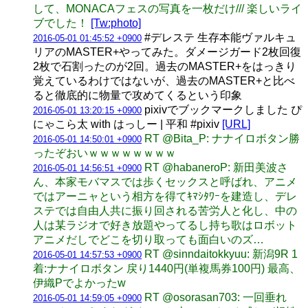
して、MONACAフェスの写真を一枚だけ/// 楽しいライ
ブでした！
[Tw:photo]
#デレステ 生存本能ヴァルキュ
2016-05-01 01:45:52 +0900
リアのMASTER+やってみた。ダメージガード2枚回復
2枚で石割ったのが2回。過去のMASTER+をはっきり
覚えているわけではないが、過去のMASTER+と比べ
ると徹底的に物量で攻めてくるという印象
pixivでブックマークしました ぴ
2016-05-01 13:20:15 +0900
にゃこら太 with はっしー | 平和 #pixiv
[URL]
RT @Bita_P: ナナイロボタン勝
2016-05-01 14:50:01 +0900
ったぞおいｗｗｗｗｗｗｗｗ
RT @habaneroP: 新田美波さ
2016-05-01 14:56:51 +0900
ん、本家モバマスでは歩くセックスと呼ばれ、アニメ
ではアーニャという相方を得てｷﾏｼﾀﾜｰを建造し、デレ
ステでは自由人共に振り回される苦労人と化し、中の
人は某ラジオで好き放題やってるし持ち歌はロボット
アニメだしでどこを切り取っても面白いのズ…
RT @sinndaitokkyuu: 新潟9R 1
2016-05-01 14:57:53 +0900
着:ナナイロボタン 戻り1440円(単複馬券100円) 最高、
伊織Pでよかったw
RT @osorasan703: 一回垂れ
2016-05-01 14:59:05 +0900