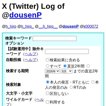
X (Twitter) Log of
@
dousenP
@
h_hiro
@
h_hiro_
@
__h_hiro__
@
dousenP
@
k000072
検索キーワード
オプション
【試験運用中】除外キ
ーワード
（
ヘルプ
）
自動投稿
（
ヘルプ
）
検索結果に含める
すべて
直近2年間
検索する期間
までの直近2年
間
本人の発言・RTともに
本
検索対象
人の発言のみ
RTのみ
大文字・小文字
区別しない
ワイルドカード
（
ヘル
利用する
プ
）