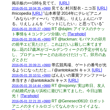
掲示板の>>188を見てて。
[URL]
見てる: 村川梨衣 - ニコ百
[URL]
2016-05-01 18:04:35 +0900
#nicopedia
[URL]
"山本希望 2014年にテレビアニメ
『みならいディーバ』で共演し、りえしょんにハマ
る。りえしょんを「ペットにしたい」と思っている"
RT @dajtm: アイマスのチケッ
2016-05-01 20:05:27 +0900
ト事情を４コンテンツ分描いた
[Tw:photo]
RT @tackman: モバマスの卯月
2016-05-01 20:06:45 +0900
の前半エピ見たけど、これはだいぶ殺しに来てます
ね…花の17歳JKがゴールデンウィークの予定が何もな
し、プロデューサーとのお出かけだけって。卯月のあ
ざとさだ
帯広競馬場、ゲートの番号が光
2016-05-01 20:09:21 +0900
るようになっただと… / @antotokachi キャス
[URL]
ばんえいの重賞ファンファーレ
2016-05-01 20:10:51 +0900
本当すき / @antotokachi キャス
[URL]
RT @nojomiy: 実は昨日、友人
2016-05-01 20:14:44 +0900
の結婚式があり浜松に遊びに来てました。今日は観
光！
[Tw:photo]
RT @Genesect0610: ロボット
2016-05-01 22:21:20 +0900
アニメのタイトルロゴってなんかカッコイイよな。