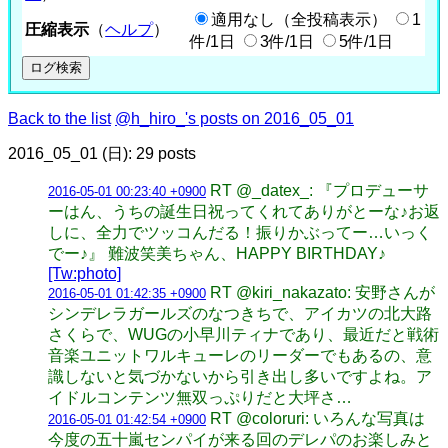
適用なし（全投稿表示）
1
圧縮表示
（
ヘルプ
）
件/1日
3件/1日
5件/1日
Back to the list
@h_hiro_'s posts on 2016_05_01
2016_05_01 (日): 29 posts
RT @_datex_: 『プロデューサ
2016-05-01 00:23:40 +0900
ーはん、うちの誕生日祝ってくれてありがとーな♪お返
しに、全力でツッコんだる！振りかぶってー…いっく
でー♪』 難波笑美ちゃん、HAPPY BIRTHDAY♪
[Tw:photo]
RT @kiri_nakazato: 安野さんが
2016-05-01 01:42:35 +0900
シンデレラガールズのなつきちで、アイカツの北大路
さくらで、WUGの小早川ティナであり、最近だと戦術
音楽ユニットワルキューレのリーダーでもあるの、意
識しないと気づかないから引き出し多いですよね。ア
イドルコンテンツ無双っぷりだと大坪さ…
RT @coloruri: いろんな写真は
2016-05-01 01:42:54 +0900
今度の五十嵐センパイが来る回のデレパのお楽しみと