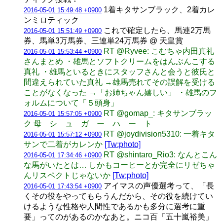
1着キタサンブラック、2着カレ
2016-05-01 15:49:48 +0900
ンミロティック
これで確定したら、馬連2万馬
2016-05-01 15:51:49 +0900
券、馬単3万馬券、三連単24万馬券 @ 天皇賞
RT @Ryvee: こむちゃ内田真礼
2016-05-01 15:53:44 +0900
さんまとめ ・雄馬とソフトクリームをはんぶんこする
真礼 ・雄馬といるときにスタッフさんと会うと彼氏と
間違えられていた真礼 →雄馬売れてその誤解を受ける
ことがなくなった →「お姉ちゃん嬉しい」 ・雄馬のフ
ォルムについて「５頭身」
RT @gomap_: キタサンブラッ
2016-05-01 15:57:05 +0900
ク 母 シ ュ ガ ー ハ ー ト
RT @joydivision5310: 一着キタ
2016-05-01 15:57:12 +0900
サンで二着がカレンか
[Tw:photo]
RT @shintaro_Rio3: なんとこん
2016-05-01 17:34:46 +0900
な馬がいたとは… しかもコーヒーとか完全にリゼちゃ
んリスペクトじゃないか
[Tw:photo]
アイマスの声優選考って、「長
2016-05-01 17:43:54 +0900
くその役をやってもらうんだから、その役を続けてい
けるような性格や人間性であるかも多分に選考に重
要」ってのがあるのかなあと。ニコ百「五十嵐裕美」