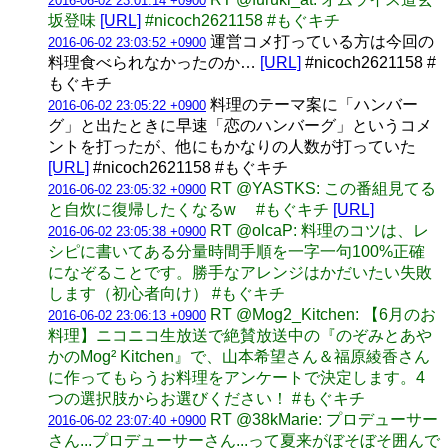
2016-06-02 23:01:14 +0900
坂登味
[URL]
#nicoch2621158 #もぐキチ
運営コメ打っている方は今回の
2016-06-02 23:03:52 +0900
料理食べられなかったのか…
[URL]
#nicoch2621158 #
もぐキチ
料理のテーマ案に「ハンバー
2016-06-02 23:05:22 +0900
グ」と出たときに早速「恋のハンバーグ」というコメ
ントを打ったが、他にもかなりの人数が打っていた
[URL]
#nicoch2621158 #もぐキチ
RT @YASTKS: この番組見てる
2016-06-02 23:05:32 +0900
と自炊に復帰したくなるw #もぐキチ
[URL]
RT @olcaP: 料理のコツは、レ
2016-06-02 23:05:38 +0900
シピに書いてある分量時間手順を一字一句100%正確
になぞることです。勝手なアレンジはかだいたい失敗
します（初心者向け） #もぐキチ
RT @Mog2_Kitchen: 【6月のお
2016-06-02 23:06:13 +0900
料理】ニコニコ生放送で絶賛放送中の『のぞみとあや
かのMog² Kitchen』で、山本希望さん＆福原綾香さん
に作ってもらうお料理をアンケートで決定します。4
つの選択肢からお選びください！ #もぐキチ
RT @38kMarie: プロデューサー
2016-06-02 23:07:40 +0900
さん...プロデューサーさん...って夏来がぼそぼそ囲んで