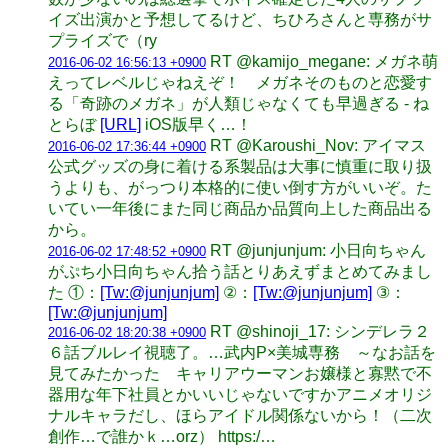
イズ出演かと予想してるけど、ちひろさんと専務がサ
プライズで（ry
RT @kamijo_megane: メガネ萌
2016-06-02 16:56:13 +0900
えってレベルじゃねえぞ！ メガネそのものと恋愛す
る「奇跡のメガネ」が人類じゃなくても早過ぎる - ね
とらぼ
[URL]
iOS版早く…！
RT @Karoushi_Nov: アイマス
2016-06-02 17:36:44 +0900
公式グッズの身に着ける系製品は大事に慎重に取り扱
うよりも、がっつり本格的に使い倒す方がいいぞ。た
いてい一年後にまた同じ商品か品質向上した商品出る
から。
RT @junjunjum: 小日向ちゃん
2016-06-02 17:48:52 +0900
がぷち小日向ちゃん拾う話とりあえずまとめてみまし
た ①：
[Tw:@junjunjum]
②：
[Tw:@junjunjum]
③：
[Tw:@junjunjum]
RT @shinoji_17: シンデレラ２
2016-06-02 18:20:38 +0900
６話ブルレイ視聴了。…武内P×美城専務 ～なお話を
見てみたかった キャリアウーマンお嬢様と寡黙で不
器用な年下社員とかいいじゃないですかアニメオリジ
ナルキャラだし、ほらアイドル関係ないから！（二次
創作…で誰かｋ…orz） https:/…