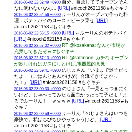
自分、自炊しててオーブンそん
2016-06-02 22:52:49 +0900
なに使わないなあ…
[URL]
#nicoch2621158 #もぐキチ
ふーりんがオーブンで作った料
2016-06-02 22:54:56 +0900
理：ポテトパイのローストビーフ乗せ
[URL]
#nicoch2621158 #もぐキチ
[URL]
←ふーりんのポテトパイ
2016-06-02 22:56:15 +0900
[URL]
#nicoch2621158 #もぐキチ
RT @kozakana: なんか市場が
2016-06-02 22:57:02 +0900
充実してきたぞｗ #もぐキチ
RT @saltmoon: ガチなオーブン
2016-06-02 22:57:13 +0900
が欲しければガスにしとけ(元電器屋的意見
のじょさん「いままで迷子だっ
2016-06-02 22:59:41 +0900
たよ！（ごはんとあんかけが）合流できてよかっ
た！」
[URL]
#nicoch2621158 #もぐキチ
のじょさん「一見とっつきにく
2016-06-02 23:00:30 +0900
いけど、しゃべってみたら面白かったって子だよ！ま
るでふーりん！」ｗｗｗｗ
[URL]
#nicoch2621158 #も
ぐキチ
ふーりん「のじょさんはいつも
2016-06-02 23:00:59 +0900
豪快で。私はちびちびやっちゃうけど」
[URL]
#nicoch2621158 #もぐキチ
RT @furuki_at: オムライス道玄