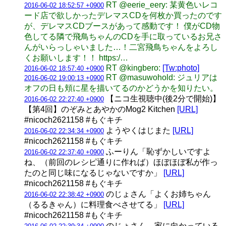
RT @eerie_eery: 某黄色いレコ
2016-06-02 18:52:57 +0900
ード店で欲しかったデレマスCDを何枚か買ったのです
が、デレマスCDブースがあって感動です！ 僕がCD物
色してる隣で飛鳥ちゃんのCDを手に取っているお兄さ
んがいらっしゃいました…！二宮飛鳥ちゃんをよろし
くお願いします！！ https:/…
RT @kingbero:
[Tw:photo]
2016-06-02 18:57:40 +0900
RT @masuwohold: ジュリアは
2016-06-02 19:00:13 +0900
オフの日も頬に星を描いてるのかどうかを知りたい。
【ニコ生視聴中(後2分で開始)】
2016-06-02 22:27:40 +0900
【第4回】のぞみとあやかのMog2 Kitchen
[URL]
#nicoch2621158 #もぐキチ
ようやくはじまた
[URL]
2016-06-02 22:34:34 +0900
#nicoch2621158 #もぐキチ
ふーりん「恥ずかしいですよ
2016-06-02 22:37:40 +0900
ね、（前回のレシピ通りに作れば）ほぼほぼ私が作っ
たのと同じ味になるじゃないですか」
[URL]
#nicoch2621158 #もぐキチ
のじょさん「よくお姉ちゃん
2016-06-02 22:38:42 +0900
（るるきゃん）に料理食べさせてる」
[URL]
#nicoch2621158 #もぐキチ
のじょさん、家に向かっている