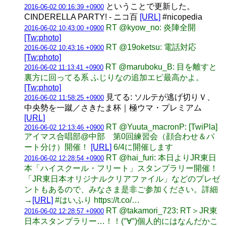
ということで更新した。
2016-06-02 00:16:39 +0900
CINDERELLA PARTY! - ニコ百
[URL]
#nicopedia
RT @kyow_no: 炎陣全開
2016-06-02 10:43:00 +0900
[Tw:photo]
RT @19oketsu: 電話対応
2016-06-02 10:43:16 +0900
[Tw:photo]
RT @maruboku_B: 目を離すと
2016-06-02 11:13:41 +0900
裏方に回ってる系 ふじりなの追加エピ最高かよ。
[Tw:photo]
見てる: ソルテが逃げ切りＶ、
2016-06-02 11:58:25 +0900
中央勢を一蹴／さきたま杯｜極ウマ・プレミアム
[URL]
RT @Yuuta_macronP: [TwiPla]
2016-06-02 12:13:46 +0900
アイマス合唱部@中部 第0回練習会（顔合わせ＆パ
ート分け）開催！
[URL]
6/4に開催します
RT @hai_furi: 本日よりJR東日
2016-06-02 12:28:54 +0900
本「ハイスクール・フリート」スタンプラリー開催！
「JR東日本オリジナルクリアファイル」などのプレゼ
ントもあるので、みなさま是非ご参加ください。詳細
→
[URL]
#はいふり https://t.co/…
RT @takamori_723: RT＞JR東
2016-06-02 12:28:57 +0900
日本スタンプラリー…！！(°∀°)個人的にはなんだかこ