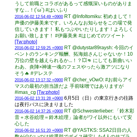
うして前職とコラボがあるって感慨深いものがありま
すな…！(´ω`) #はいふり
RT @InfoItomiku: 初めまして！
2016-06-02 12:54:49 +0900
声優の伊藤美来です。いろんなお知らせをこの場で発
信していきます！ 私もつぶやいたりします！よろしく
お願い致します！ #伊藤美来 #はじめてのツイート
[Tw:photo]
RT @dutystar89raysh: 今回のイ
2016-06-02 12:59:25 +0900
ベントのランキング報酬、拓海姐さんじゃないか！10
万位の壁を越えられるか...！？💥👊 にしても新曲いい
わあ、炎陣×神速一魂のフェスやったら激アツになり
そう🔥 #デレステ
RT @cher_vOwO: #お前らアイ
2016-06-02 13:17:32 +0900
マスの最初の担当誰だよ 手前味噌ではありますが
#imas_cg
[Tw:photo]
6月5日（日）の東京行きの往路
2016-06-02 13:31:28 +0900
は夜行バスに決まりました
RT @Schwesterlieber: 「鈴木彩
2016-06-02 14:37:26 +0900
音＋水谷絵理＝鈴木絵理」論者がワイ以外にもいて安
心した
RT @YASTKS: SSA2日目の人
2016-06-02 16:51:20 +0900
数が少ないのは総選挙でボイス確定した4人のサプラ