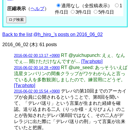
適用なし（全投稿表示）
1
圧縮表示
（
ヘルプ
）
件/1日
3件/1日
5件/1日
Back to the list
@h_hiro_'s posts on 2016_06_02
2016_06_02 (木): 61 posts
RT @yuichupunch: えぇ、なん
2016-06-02 00:13:17 +0900
でぇ… 開けただけなんですが…
[Tw:photo]
RT @ure_seed: あっそういえば
2016-06-02 00:14:28 +0900
流星タンバリンの間奏クラップがワケわからんと言っ
ている人を多数観測しましたので。練習用にどうぞ。
[Tw:photo]
デレパの第10回までのアーカイ
2016-06-02 00:15:54 +0900
ブが会員に公開されるということで、第8回を聞い
て、「デレパ送り」という言葉が生まれた経緯を確
認。送り込まれる二人（りっか様・えりぴょん）のこ
とが告知されたデレパ第8回ではなく、その二人がデ
レラジに出た際に「デレパ送りの刑」って言葉が出来
ていたと把握。