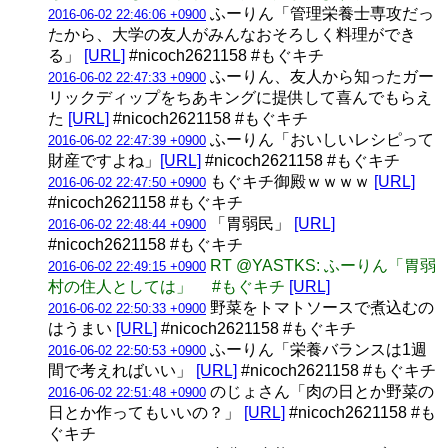
ふーりん「管理栄養士専攻だっ
2016-06-02 22:46:06 +0900
たから、大学の友人がみんなおそろしく料理ができ
る」
[URL]
#nicoch2621158 #もぐキチ
ふーりん、友人から知ったガー
2016-06-02 22:47:33 +0900
リックディップをちあキングに提供して喜んでもらえ
た
[URL]
#nicoch2621158 #もぐキチ
ふーりん「おいしいレシピって
2016-06-02 22:47:39 +0900
財産ですよね」
[URL]
#nicoch2621158 #もぐキチ
もぐキチ御殿ｗｗｗｗ
[URL]
2016-06-02 22:47:50 +0900
#nicoch2621158 #もぐキチ
「胃弱民」
[URL]
2016-06-02 22:48:44 +0900
#nicoch2621158 #もぐキチ
RT @YASTKS: ふーりん「胃弱
2016-06-02 22:49:15 +0900
村の住人としては」 #もぐキチ
[URL]
野菜をトマトソースで煮込むの
2016-06-02 22:50:33 +0900
はうまい
[URL]
#nicoch2621158 #もぐキチ
ふーりん「栄養バランスは1週
2016-06-02 22:50:53 +0900
間で考えればいい」
[URL]
#nicoch2621158 #もぐキチ
のじょさん「肉の日とか野菜の
2016-06-02 22:51:48 +0900
日とか作ってもいいの？」
[URL]
#nicoch2621158 #も
ぐキチ