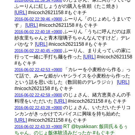
2016-06-02 22:39:34 +0900
ふーりんに紅しょうがの購入を依頼（たこ焼き）
[URL]
#nicoch2621158 #もぐキチ
ふーりん「のじょめしうまいで
2016-06-02 22:39:46 +0900
す」
[URL]
#nicoch2621158 #もぐキチ
ふーりん「うちに呼んだのは原
2016-06-02 22:40:18 +0900
紗友里ちゃんと青木瑠璃子ちゃんなんですけど」デレ
パかな？
[URL]
#nicoch2621158 #もぐキチ
ふーりん、まりえってぃの家に
2016-06-02 22:40:45 +0900
行って一緒に手打ち麺を作った
[URL]
#nicoch2621158
#もぐキチ
「カレーを小麦粉から作る」っ
2016-06-02 22:42:53 +0900
て話で、みーな姫がハヤシライスを小麦粉から作った
という話を思い出した（数回前のデレラジ☆）
[URL]
#nicoch2621158 #もぐキチ
のじょさん、緒方恵美さんの手
2016-06-02 22:42:59 +0900
料理をいただいた
[URL]
#nicoch2621158 #もぐキチ
のじょさん、いただいたチリコ
2016-06-02 22:43:28 +0900
ンカンがきっかけでスパイスに興味を持ち始めた
[URL]
#nicoch2621158 #もぐキチ
RT @byakkoan: 飯田氏＆るぅ
2016-06-02 22:43:33 +0900
ちゃん、のじょ飯体験済みだったか #もぐキチ