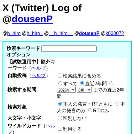
X (Twitter) Log of
@
dousenP
@
h_hiro
@
h_hiro_
@
__h_hiro__
@
dousenP
@
k000072
検索キーワード
オプション
【試験運用中】除外キ
ーワード
（
ヘルプ
）
自動投稿
（
ヘルプ
）
検索結果に含める
すべて
直近2年間
検索する期間
までの直近2年
間
本人の発言・RTともに
本
検索対象
人の発言のみ
RTのみ
大文字・小文字
区別しない
ワイルドカード
（
ヘル
利用する
プ
）