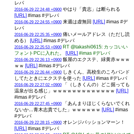
レパ
やはり「貴志」は断られる
2016-06-29 22:24:48 +0900
[URL]
#imas #デレパ
来週は虚無回
[URL]
#imas #デ
2016-06-29 22:24:55 +0900
レパ
痛いメールアドレス（ただし読
2016-06-29 22:25:35 +0900
める）
[URL]
#imas #デレパ
RT @takashi0615: カッコいい
2016-06-29 22:25:53 +0900
フォントPCに入れた。
[URL]
#imas #デレパ
飯屋のエクステ、緑黄赤ｗｗｗ
2016-06-29 22:26:13 +0900
ｗｗ
[URL]
#imas #デレパ
しきくん、高校生のころバンド
2016-06-29 22:26:44 +0900
してたときにエクステを使った
[URL]
#imas #デレパ
「（しきくんの）どこ掘っても
2016-06-29 22:27:02 +0900
温泉が出る感じ」ｗｗｗｗｗｗｗｗｗｗｗｗｗ
[URL]
#imas #デレパ
「あんまりほじくらないでくれ
2016-06-29 22:27:45 +0900
ないか…青木志貴でした」ｗｗｗｗｗｗ
[URL]
#imas
#デレパ
オレンジパッションマーン！
2016-06-29 22:28:15 +0900
[URL]
#imas #デレパ