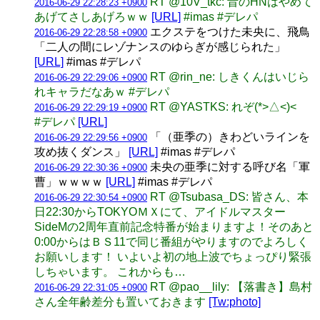
RT @10V_tkc: 昔のHNはやめて
2016-06-29 22:28:23 +0900
あげてさしあげろｗｗ
[URL]
#imas #デレパ
エクステをつけた未央に、飛鳥
2016-06-29 22:28:58 +0900
「二人の間にレゾナンスのゆらぎが感じられた」
[URL]
#imas #デレパ
RT @rin_ne: しきくんはいじら
2016-06-29 22:29:06 +0900
れキャラだなあｗ #デレパ
RT @YASTKS: れぞ(*>△<)<
2016-06-29 22:29:19 +0900
#デレパ
[URL]
「（亜季の）きわどいラインを
2016-06-29 22:29:56 +0900
攻め抜くダンス」
[URL]
#imas #デレパ
未央の亜季に対する呼び名「軍
2016-06-29 22:30:36 +0900
曹」ｗｗｗｗ
[URL]
#imas #デレパ
RT @Tsubasa_DS: 皆さん、本
2016-06-29 22:30:54 +0900
日22:30からTOKYOＭＸにて、アイドルマスター
SideMの2周年直前記念特番が始まりますよ！そのあと
0:00からはＢＳ11で同じ番組がやりますのでよろしく
お願いします！ いよいよ初の地上波でちょっぴり緊張
しちゃいます。 これからも…
RT @pao__lily: 【落書き】島村
2016-06-29 22:31:05 +0900
さん全年齢差分も置いておきます
[Tw:photo]