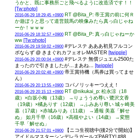
うかと、既に事務所ごと飛べるように改造済です！！
[Tw:photo]
RT @Bita_P: 帝王賞の前に何Ｒ
2016-06-29 18:29:45 +0900
か遊ぼうと思って道営競馬の映像みたら真っ白じゃね
ーか！ｗｗｗ
RT @Bita_P: 真っ白じゃねーか
2016-06-29 18:32:57 +0900
ww
[Tw:photo]
#デレステ あああ初見フルコン
2016-06-29 19:59:02 +0900
ボならず @ きまぐれカフェオレMASTER
[twipple]
#デレステ 無償ジュエル2500た
2016-06-29 20:00:04 +0900
まったので引きましたが…まあね…
[twipple]
帝王賞待機（馬券は買ってませ
2016-06-29 20:02:48 +0900
ん）
コパノリッキーつええ！
2016-06-29 20:13:55 +0900
RT @nikukai_p: 松永涼（18
2016-06-29 20:15:13 +0900
歳）×白坂小梅（13歳） →りょううめ尊い 鷺沢文香
（19歳）×橘ありす（12歳） →ふみあり尊い 城ヶ崎美
嘉（17歳）×赤城みりあ（11歳） →通報 美嘉「解せ
ぬ」 如月千早（16歳）×高槻やよい（14歳） →変態
千早「解せぬ」
【ニコ生視聴中(後2分で開始)】
2016-06-29 21:57:01 +0900
アイドルマスターシンデレラガールズPARTY! #88