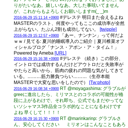
りがたいなあ。嬉しいなあ。大した事呟いてません
が、これからもよろしくお願いしますm(_ _)m
#デレステ 明日また会えるよね
2016-06-29 15:11:14 +0900
MASTERのラスト、何度やってもここの成功率が全然
上がらない。たぶん2割も成功してない。
[twipple]
「あー、ナンナン」って何だよ
2016-06-29 15:12:57 +0900
ｗｗ / 見てる: 夏川的睡眠導入のご紹介｜夏川椎菜オフ
ィシャルブログ「ナンス・アポン・ア・タイム！」
Powered by Ameba
[URL]
#デレステ （続き）この部分、
2016-06-29 15:16:38 +0900
イントロでは成功するんだけどアウトロだと失敗率が
やたらと高いから、筋肉の疲れの問題な気がしてきて
いる。………筋力勝負つらい………（生存本能
MASTERで大変な思いをしたので）
[Tw:photo]
RT @moyagashima: グラブルが
2016-06-29 16:08:34 +0900
greeに進出したら、ミリマスとのコラボの可能性が格
段に上がるわけで、それ即ち、公式でもまだやってな
いソシャマス3作品全コラボ的なことになるわけです
よね 早くして！！！！
RT @marinkarinp: グラブルさ
2016-06-29 16:15:30 +0900
ん、安心してください ミリオンはこんなこともあろ