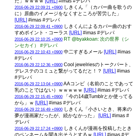
た」ｗｗｗｗ
[URL]
#imas #デレパ
しきくん「（カバー曲を歌うの
2016-06-29 22:09:21 +0900
に）原曲のイメージをなくすところが苦労した」
[URL]
#imas #デレパ
しきくんによるカバー曲のおす
2016-06-29 22:09:41 +0900
すめポイント・コーラス
[URL]
#imas #デレパ
RT @byakkoan: 次の世界（シ
2016-06-29 22:10:25 +0900
ンセカイ） #デレパ
中二すぎるメール
[URL]
#imas
2016-06-29 22:10:43 +0900
#デレパ
Cool jewelriesのトークパート、
2016-06-29 22:12:36 +0900
デレステのコミュと繋がってるだと！？
[URL]
#imas
#デレパ
AAコンビ（名前のことであって
2016-06-29 22:13:04 +0900
乳のことではない）ｗｗｗｗｗ
[URL]
#imas #デレパ
「今の14歳Tumblrとか使ってる
2016-06-29 22:15:45 +0900
から」ｗ
[URL]
#imas #デレパ
しきくん「小さいとき、将来の
2016-06-29 22:16:49 +0900
夢が漫画家だったが、続かなかった」
[URL]
#imas #
デレパ
しきくんが漫画を投稿したとき
2016-06-29 22:17:24 +0900
のペンネームを聞き出そうとするｗ
[URL]
#imas #デ