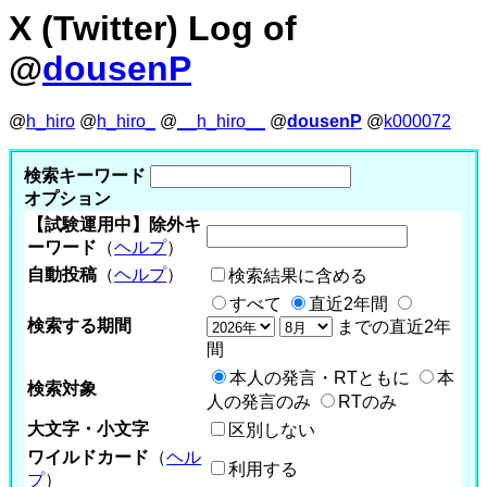
X (Twitter) Log of
@
dousenP
@
h_hiro
@
h_hiro_
@
__h_hiro__
@
dousenP
@
k000072
検索キーワード
オプション
【試験運用中】除外キ
ーワード
（
ヘルプ
）
自動投稿
（
ヘルプ
）
検索結果に含める
すべて
直近2年間
検索する期間
までの直近2年
間
本人の発言・RTともに
本
検索対象
人の発言のみ
RTのみ
大文字・小文字
区別しない
ワイルドカード
（
ヘル
利用する
プ
）