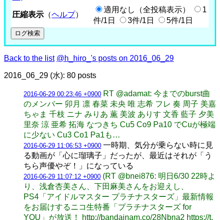
適用なし（全投稿表示）
1
圧縮表示
（
ヘルプ
）
件/1日
3件/1日
5件/1日
Back to the list
@h_hiro_'s posts on 2016_06_29
2016_06_29 (水): 80 posts
RT @adamat: 今までのburst曲
2016-06-29 00:23:46 +0900
のメンバー 卯月 凛 春菜 未央 唯 志希 フレ 奏 周子 美嘉
ちゃま 千枝 ニナ みりあ 薫 美波 ありす 文香 藍子 夕美
里奈 涼 亜希 拓海 なつきち Cu5 Co9 Pa10 でCuが極端
に少ない Cu3 Co1 Pa1も…
一時期、気分が乗らない時に見
2016-06-29 11:06:53 +0900
る動画が「心に瑠璃子」だったが、最近はそれが「う
ちら声優やぞ！」になっている
(RT @bnei876: 明日6/30 22時よ
2016-06-29 11:07:12 +0900
り、浅倉杏美さん、下田麻美さんをお迎えし、
PS4「アイドルマスター プラチナスターズ」最新情報
をお届けするニコ生特番「プラチナスターズ for
YOU」が放送！ http://bandainam.co/28Nbna2 https://t.