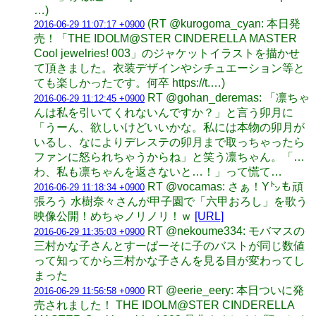
…)
(RT @kurogoma_cyan: 本日発
2016-06-29 11:07:17 +0900
売！「THE IDOLM@STER CINDERELLA MASTER
Cool jewelries! 003」のジャケットイラストを描かせ
て頂きました。衣装デザインやシチュエーション等と
ても楽しかったです。何卒 https://t.…)
RT @gohan_deremas: 「凛ちゃ
2016-06-29 11:12:45 +0900
んは私を引いてくれないんですか？」と言う卯月に
「うーん、欲しいけどいいかな。私には本物の卯月が
いるし、なによりデレステの卯月まで取っちゃったら
ファンに怒られちゃうからね」と笑う凛ちゃん。「…
わ、私も凛ちゃんを返さないと…！」って慌て…
RT @vocamas: さぁ！Y㌧も頑
2016-06-29 11:18:34 +0900
張ろう 水樹奈々さんが甲子園で「六甲おろし」を歌う
映像公開！めちゃノリノリ！ｗ
[URL]
RT @nekoume334: モバマスの
2016-06-29 11:35:03 +0900
三村かな子さんとすーぱーそに子のバストが同じ数値
って知ってから三村かな子さんを見る目が変わってし
まった
RT @eerie_eery: 本日ついに発
2016-06-29 11:56:58 +0900
売されました！ THE IDOLM@STER CINDERELLA