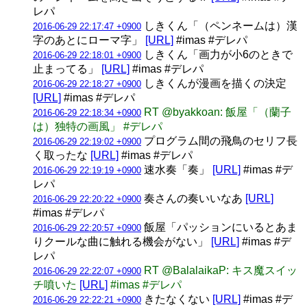
レパ
しきくん「（ペンネームは）漢
2016-06-29 22:17:47 +0900
字のあとにローマ字」
[URL]
#imas #デレパ
しきくん「画力が小6のときで
2016-06-29 22:18:01 +0900
止まってる」
[URL]
#imas #デレパ
しきくんが漫画を描くの決定
2016-06-29 22:18:27 +0900
[URL]
#imas #デレパ
RT @byakkoan: 飯屋「（蘭子
2016-06-29 22:18:34 +0900
は）独特の画風」 #デレパ
プログラム間の飛鳥のセリフ長
2016-06-29 22:19:02 +0900
く取ったな
[URL]
#imas #デレパ
速水奏「奏」
[URL]
#imas #デ
2016-06-29 22:19:19 +0900
レパ
奏さんの奏いいなあ
[URL]
2016-06-29 22:20:22 +0900
#imas #デレパ
飯屋「パッションにいるとあま
2016-06-29 22:20:57 +0900
りクールな曲に触れる機会がない」
[URL]
#imas #デ
レパ
RT @BalalaikaP: キス魔スイッ
2016-06-29 22:22:07 +0900
チ噴いた
[URL]
#imas #デレパ
きたなくない
[URL]
#imas #デ
2016-06-29 22:22:21 +0900