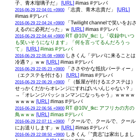
子、青木瑠璃子だ」
[URL]
#imas #デレパ
「志貴、青木志貴だ」
[URL]
2016-06-29 22:04:01 +0900
#imas #デレパ
「Twilight channelで笑いをおさ
2016-06-29 22:04:24 +0900
えるのに必死だった」ｗ
[URL]
#imas #デレパ
RT @10V_tkc: し「収録中いつ
2016-06-29 22:04:44 +0900
も笑いそうになります」「何を言ってるんだろうっ
て」
[URL]
#imas #デレパ
しきくん「デレパに来ることは
2016-06-29 22:05:08 +0900
冷遇？」ｗｗ
[URL]
#imas #デレパ
「ささやかな抵抗パーティー」
2016-06-29 22:05:23 +0900
（エクステを付ける）
[URL]
#imas #デレパ
「（飯屋が付けるエクステは）
2016-06-29 22:06:29 +0900
せっかくだからオレンジにすればいいんじゃない？」
→「オレンジパッションマンになっちゃう」ｗｗｗｗ
ｗｗｗｗ
[URL]
#imas #デレパ
RT @10V_tkc: アフリカの方の
2016-06-29 22:06:56 +0900
鳥ｗｗｗ
[URL]
#imas #デレパ
「クールで、クールで、クール
2016-06-29 22:07:11 +0900
にお送りします」ｗ
[URL]
#imas #デレパ
しきくん「"貴志"は家出しまし
2016-06-29 22:08:50 +0900