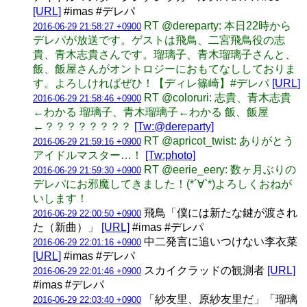
[URL]
#imas #デレパ
RT @dereparty: 本日22時から
2016-06-29 21:58:27 +0900
デレパが放送です。ゲストは飛鳥、二宮飛鳥役の志
貴、青木志貴さんです。瑠璃子、青木瑠璃子さんと、
飯、飯屋さんがオントロジーにおもてなししておりま
す。よろしければぜひ！【ディレ篠崎】#デレパ
[URL]
RT @coloruri: 志貴、青木志貴
2016-06-29 21:58:46 +0900
←わかる 瑠璃子、青木瑠璃子←わかる 飯、飯屋
←？？？？？？？？
[Tw:@dereparty]
RT @apricot_twist: ありがとう
2016-06-29 21:59:16 +0900
アイドルマスター…！
[Tw:photo]
RT @eerie_eery: 数ヶ月ぶりの
2016-06-29 21:59:30 +0900
デレパにお邪魔してきました！(*´∀`*)よろしくおねが
いします！
飛鳥「僕には新たな鍵が渡され
2016-06-29 22:00:50 +0900
た（新曲）」
[URL]
#imas #デレパ
中二発言に追いつけない李衣菜
2016-06-29 22:01:16 +0900
[URL]
#imas #デレパ
スカイクラッドの観測者
[URL]
2016-06-29 22:01:46 +0900
#imas #デレパ
「紗友里、原紗友里だ」「瑠璃
2016-06-29 22:03:40 +0900