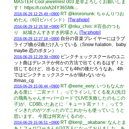
MASTER Cool jewelries! 003 是非よろしくお願いしま
す！ https://t.co/xA24Y36SMk…
RT @kiroronunk: ちゃんりつお
2016-06-29 12:25:49 +0900
めたん（6日ビハインド）
[Tw:photo]
RT @riku_chin: ※百合のつも
2016-06-29 12:25:58 +0900
り 結城さんすきすき的場さん
[Tw:photo]
自分の音楽プレイヤーにはラブ
2016-06-29 12:27:18 +0900
ライブ!曲が2曲だけ入っている（Snow halation、baby
maybe 恋のボタン）
ピンクチェックスクールのユニ
2016-06-29 12:29:39 +0900
ット曲はデレステか何かの方法で出てくれるはず！と
信じてるけど、出るとしても4thの後だろうなあ。4th
ではピンクチェックスクールが揃わないから
#imas_cg
RT @eerie_eery: いつもなんか
2016-06-29 15:06:44 +0900
ある度に「二宮ァ！！」ってラインしてくる友人(先日
の飛鳥ちゃんオーバーロードでLIVE失敗したのもこの
子)が、CD聞いたあとに「キュート宮ァ！！」ってラ
インきたのがツボったのでこれからも使っていこうと
思います。 今度は何宮がくるのか。
RT @kenji__akabane: なんとま
2016-06-29 15:06:51 +0900
あ！フォロワーさんが10万人になっておりました。あ