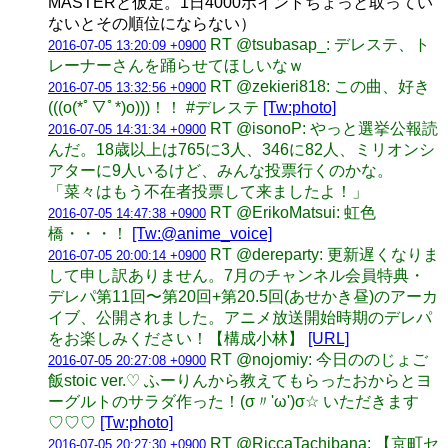
MASTERと仮定。1日4000ポイントちょっと取ってい
ないとその順位にならない）
RT @tsubasap_: デレステ、ト
2016-07-05 13:20:09 +0900
レーナーさんを踊らせてほしいなｗ
RT @zekieri818: この曲、好き
2016-07-05 13:32:56 +0900
(((o(*ﾟ▽ﾟ*)o)))！！ #デレステ
[Tw:photo]
RT @isonoP: やっと選挙公報読
2016-07-05 14:31:34 +0900
んだ。18歳以上は765に3人、346に82人、ミリオンシ
アターに9人いるけど、みんな投票行くのかな。
「菜々はもう不在者投票して来ましたよ！」
RT @ErikoMatsui: 虹色
2016-07-05 14:47:38 +0900
橋・・・！
[Tw:@anime_voice]
RT @dereparty: 更新遅くなりま
2016-07-05 20:00:14 +0900
して申し訳ありません。7月のチャンネル会員特典・
デレパ第11回〜第20回+第20.5回(あせかき昼)のアーカ
イブ、公開されました。アニメ放送開始時期のデレパ
をお楽しみください！【構成小林】
[URL]
RT @nojomiy: 今日ののじょご
2016-07-05 20:27:08 +0900
飯stoic ver.♡ ふーりんから教えてもらったおからとヨ
ーグルトのサラダ作った！(σ〃'ω')σ☆ いただきます
♡♡♡
[Tw:photo]
RT @RiccaTachibana: 【京町セ
2016-07-05 20:27:30 +0900