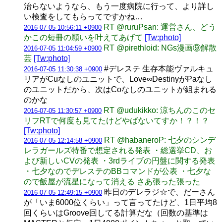
治らないようなら、もう一度病院に行って、より詳し
い検査をしてもらってですかね…
RT @ruruPsan: 運営さん、どう
2016-07-05 10:56:11 +0900
かこの短冊の願いを叶えてあげて
[Tw:photo]
RT @pirethloid: NGs漫画⑨解散
2016-07-05 11:04:59 +0900
芸
[Tw:photo]
#デレステ 生存本能ヴァルキュ
2016-07-05 11:30:38 +0900
リアがCuなしのユニットで、Love∞DestinyがPaなし
のユニットだから、次はCoなしのユニットが組まれる
のかな
RT @udukikko: 涼ちんのこのセ
2016-07-05 11:30:57 +0900
リフRTで何度も見てたけどやばないてすか！？！？
[Tw:photo]
RT @habaneroP: 七夕のシンデ
2016-07-05 12:14:58 +0900
レラガールズ特番で想定される発表 ・総選挙CD、お
よび新しいCVの発表 ・3rdライブの円盤に関する発表
・七夕なのでデレステのBBコマンドが公表 ・七夕な
ので飯屋が流星になって消える さあ張った張った
昨日のデレラジ☆で、だーさん
2016-07-05 12:49:15 +0900
が「いま6000位くらい」って言ってたけど、1日平均8
回くらいはGroove回してる計算だな（回数の基準は