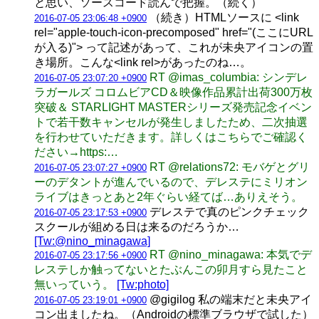
と思い、ソースコード読んで把握。（続く）
（続き）HTMLソースに <link
2016-07-05 23:06:48 +0900
rel="apple-touch-icon-precomposed" href="(ここにURL
が入る)"> って記述があって、これが未央アイコンの置
き場所。こんな<link rel>があったのね…。
RT @imas_columbia: シンデレ
2016-07-05 23:07:20 +0900
ラガールズ コロムビアCD＆映像作品累計出荷300万枚
突破＆ STARLIGHT MASTERシリーズ発売記念イベン
トで若干数キャンセルが発生しましたため、二次抽選
を行わせていただきます。詳しくはこちらでご確認く
ださい→https:…
RT @relations72: モバゲとグリ
2016-07-05 23:07:27 +0900
ーのデタントが進んでいるので、デレステにミリオン
ライブはきっとあと2年ぐらい経てば…ありえそう。
デレステで真のピンクチェック
2016-07-05 23:17:53 +0900
スクールが組める日は来るのだろうか…
[Tw:@nino_minagawa]
RT @nino_minagawa: 本気でデ
2016-07-05 23:17:56 +0900
レステしか触ってないとたぶんこの卯月すら見たこと
無いっていう。
[Tw:photo]
@gigilog 私の端末だと未央アイ
2016-07-05 23:19:01 +0900
コン出ましたね。（Androidの標準ブラウザで試した）