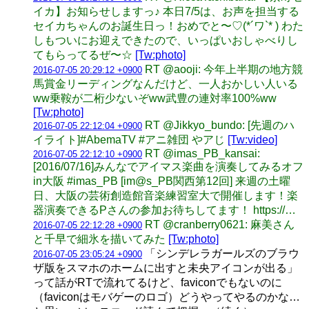
イカ】お知らせしますっ♪ 本日7/5は、お声を担当する
セイカちゃんのお誕生日っ！おめでと〜♡(*´ワ`* ) わた
しもついにお迎えできたので、いっぱいおしゃべりし
てもらってるぜ〜☆
[Tw:photo]
RT @aooji: 今年上半期の地方競
2016-07-05 20:29:12 +0900
馬賞金リーディングなんだけど、一人おかしい人いる
ww乗鞍が二桁少ないぞww武豊の連対率100%ww
[Tw:photo]
RT @Jikkyo_bundo: [先週のハ
2016-07-05 22:12:04 +0900
イライト]#AbemaTV #アニ雑団 やアじ
[Tw:video]
RT @imas_PB_kansai:
2016-07-05 22:12:10 +0900
[2016/07/16]みんなでアイマス楽曲を演奏してみるオフ
in大阪 #imas_PB [im@s_PB関西第12回] 来週の土曜
日、大阪の芸術創造館音楽練習室大で開催します！楽
器演奏できるPさんの参加お待ちしてます！ https://…
RT @cranberry0621: 麻美さん
2016-07-05 22:12:28 +0900
と千早で細氷を描いてみた
[Tw:photo]
「シンデレラガールズのブラウ
2016-07-05 23:05:24 +0900
ザ版をスマホのホームに出すと未央アイコンが出る」
って話がRTで流れてるけど、faviconでもないのに
（faviconはモバゲーのロゴ）どうやってやるのかな…