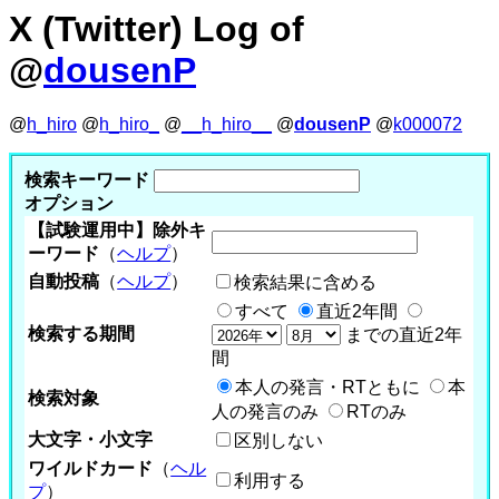
X (Twitter) Log of
@
dousenP
@
h_hiro
@
h_hiro_
@
__h_hiro__
@
dousenP
@
k000072
検索キーワード
オプション
【試験運用中】除外キ
ーワード
（
ヘルプ
）
自動投稿
（
ヘルプ
）
検索結果に含める
すべて
直近2年間
検索する期間
までの直近2年
間
本人の発言・RTともに
本
検索対象
人の発言のみ
RTのみ
大文字・小文字
区別しない
ワイルドカード
（
ヘル
利用する
プ
）