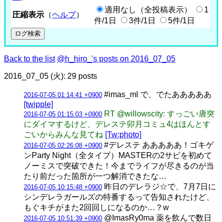
適用なし（全投稿表示）
1
圧縮表示
（
ヘルプ
）
件/1日
3件/1日
5件/1日
Back to the list
@h_hiro_'s posts on 2016_07_05
2016_07_05 (火): 29 posts
#imas_ml で、でたあああああ
2016-07-05 01:14:41 +0900
[twipple]
RT @willowscity: すっごい唐突
2016-07-05 01:15:03 +0900
にダイマするけど、デレステ卯月コミュ4はほんとす
ごいからみんな見てね
[Tw:photo]
#デレステ あああああ！ゴキゲ
2016-07-05 02:26:08 +0900
ンParty Night（全タイプ）MASTERの2サビを初めて
ノーミスで突破できた！今までライフが尽きるのが当
たり前だった箇所が一つ解消できたな…
昨日のデレラジ☆で、7月7日に
2016-07-05 10:15:48 +0900
シンデレラガールズの特番するって告知されたけど、
もぐキチがまた2回回しになるのか…？w
@ImasRy0ma 薬を飲んで数日
2016-07-05 10:51:39 +0900