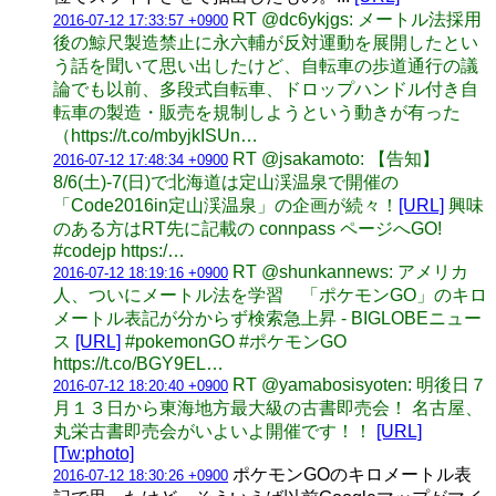
RT @dc6ykjgs: メートル法採用
2016-07-12 17:33:57 +0900
後の鯨尺製造禁止に永六輔が反対運動を展開したとい
う話を聞いて思い出したけど、自転車の歩道通行の議
論でも以前、多段式自転車、ドロップハンドル付き自
転車の製造・販売を規制しようという動きが有った
（https://t.co/mbyjkISUn…
RT @jsakamoto: 【告知】
2016-07-12 17:48:34 +0900
8/6(土)-7(日)で北海道は定山渓温泉で開催の
「Code2016in定山渓温泉」の企画が続々！
[URL]
興味
のある方はRT先に記載の connpass ページへGO!
#codejp https:/…
RT @shunkannews: アメリカ
2016-07-12 18:19:16 +0900
人、ついにメートル法を学習 「ポケモンGO」のキロ
メートル表記が分からず検索急上昇 - BIGLOBEニュー
ス
[URL]
#pokemonGO #ポケモンGO
https://t.co/BGY9EL…
RT @yamabosisyoten: 明後日７
2016-07-12 18:20:40 +0900
月１３日から東海地方最大級の古書即売会！ 名古屋、
丸栄古書即売会がいよいよ開催です！！
[URL]
[Tw:photo]
ポケモンGOのキロメートル表
2016-07-12 18:30:26 +0900