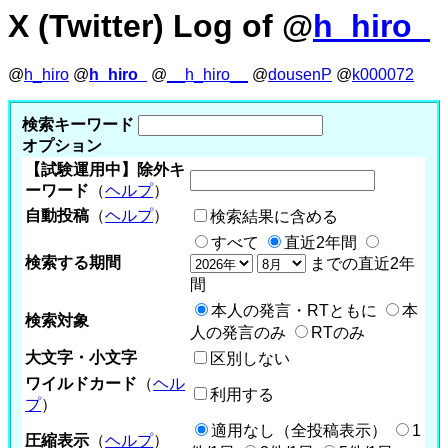
X (Twitter) Log of @
h_hiro_
@
h_hiro
@
h_hiro_
@
__h_hiro__
@
dousenP
@
k000072
検索キーワード
オプション
【試験運用中】除外キ
ーワード
（
ヘルプ
）
自動投稿
（
ヘルプ
）
検索結果に含める
すべて
直近2年間
検索する期間
までの直近2年
間
本人の発言・RTともに
本
検索対象
人の発言のみ
RTのみ
大文字・小文字
区別しない
ワイルドカード
（
ヘル
利用する
プ
）
適用なし（全投稿表示）
1
圧縮表示
（
ヘルプ
）