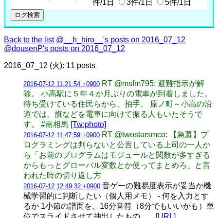
件/1日
3件/1日
5件/1日
Back to the list
@__h_hiro__'s posts on 2016_07_12
@dousenP's posts on 2016_07_12
2016_07_12 (火): 11 posts
RT @msfm795: 避難指示が解
2016-07-12 11:21:54 +0900
除。 小高駅に５年４か月ぶりの電車が到着しました。
待ち受けている住民らから、拍手。 原ノ町～小高の沿
道では、旗などを電車に向けて振る人もいたそうで
す。 #南相馬
[Tw:photo]
RT @twostarsmco: 【急募】プ
2016-07-12 11:47:59 +0900
ログラミングは判らないと公言している上司の一人か
ら「お前のプログラムはモジュールと関数が多すぎる
からもっとグローバル変数とか使ってまとめろ」と言
われた時の切り返し方
音ゲーの難易度表示が妥当か機
2016-07-12 12:49:32 +0900
械学習的に判断したい（個人用メモ） - 何を入力とす
るか 1小節の譜面を、16分音符（8分でもいいかも）単
位でスライドさせて抽出したもの。...
[URL]