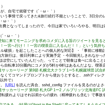
｀）
が、自宅で就寝です（´・ω・｀）
いう事情で戻ってきた&旅行続行不能ということで、3日分の
・ω・｀）
出費となってしまったので、今日は家でいろいろやる、明日は
す（´・ω・｀）
 他県の方が愛知に来てモーニングを求めコメダに入る旨のツイート
一宮へ行け！！一宮の喫茶店に入るんだ！！」という気持ちになる
ル破損」を起こしたことへの個人的な対応】 ・「事前に移動
地方旅行は、後日列車により実施予定 ・今回観光しきれなかっ
ほぼ空にしていたんだった、ってことで朝食は食べに出ること
ら自転車10分圏内にコメダが5軒か6軒はあるんだよな。喫茶
39回北海道サッカーリーグ 第9節 札幌北大クラブ 1ー5 札幌蹴球団 試
じゃなくてコマンドプロンプトから使おうとすると、.sshディ
以外で）
す。
[URL]
を読んだ具合、sshd_config ファイルを見るのが
39回北海道サッカーリーグ 第9節 札大GP 1ー2 ノルブリッツ北海道FC
の場合、運転疲れよりはそれ以前からの疲れ（精神疲れも含む）で
点である… (結局はGhost in the Shellに戻ってきてしまうタ