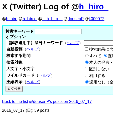
X (Twitter) Log of @
h_hiro_
@
h_hiro
@
h_hiro_
@
__h_hiro__
@
dousenP
@
k000072
検索キーワード
オプション
【試験運用中】除外キーワード
（
ヘルプ
）
自動投稿
（
ヘルプ
）
検索結果に
検索する期間
すべて
直
検索対象
本人の発言・
大文字・小文字
区別しない
ワイルドカード
（
ヘルプ
）
利用する
圧縮表示
（
ヘルプ
）
適用なし（
Back to the list
@dousenP's posts on 2016_07_17
2016_07_17 (日): 39 posts