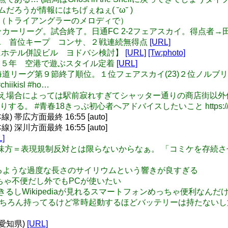
ームだろうが情報にはちげぇねぇ( ˘ω˘ )
する？（トライアングラーのメロディで）
 北海道サッカーリーグ。試合終了。日通FC 2-2フェアスカイ。得点者
スポ】薄氷 首位キープ コンサ、２戦連続無得点
[URL]
西武跡にホテル併設ビル ヨドバシ検討】
[URL]
[Tw:photo]
ビル改装５年 空港で遊ぶスタイル定着
[URL]
: 2016北海道リーグ第９節終了順位。１位フェアスカイ(23)２位ノルブリ
kisl #ho…
主要駅でさえ場合によっては駅前寂れすぎてシャッター通りの商店
 #青春18きっぷ初心者へアドバイスしたいこと https://t.
帯広方面最終 16:55 [auto]
深川方面最終 16:55 [auto]
L]
ff: コミケの味方＝表現規制反対とは限らないからなぁ。 「コミ
使用するような過度な長さのサイリウムという響きが良すぎる
めっちゃ不便だし外でもPCが使いたい
le検索できるしWikipediaが見れるスマートフォンめっちゃ便利
PCはもちろん持ってるけど常時起動するほどバッテリーは持たない
 愛知県)
[URL]