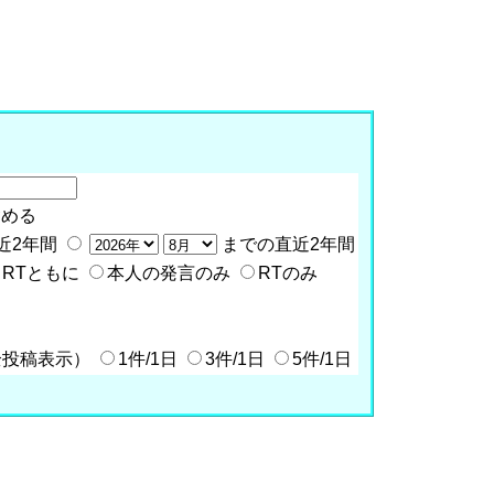
含める
近2年間
までの直近2年間
RTともに
本人の発言のみ
RTのみ
全投稿表示）
1件/1日
3件/1日
5件/1日