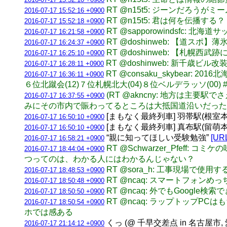
RT @n15t5: ジーンだろうがミ
2016-07-17 15:52:16 +0900
RT @n15t5: 君は何を伝播
2016-07-17 15:52:18 +0900
RT @sapporowindsfc:
2016-07-17 16:21:58 +0900
RT @doshinweb: 【道
2016-07-17 16:24:37 +0900
RT @doshinweb: 【札幌
2016-07-17 16:25:10 +0900
RT @doshinweb: 新千歳
2016-07-17 16:28:11 +0900
RT @consaku_skybear
2016-07-17 16:36:11 +0900
６位北蹴会(12)７位札幌北大(04)８位ベルデラッソ(00) #chii
(RT @akncny: 地方は
2016-07-17 16:37:55 +0900
みにその市内で賑わってるところは大抵国道沿いだったりする。
[まもなく最終列車] 羽帯駅(根室本線) 
2016-07-17 16:50:10 +0900
[まもなく最終列車] 真布駅(留萌本線) 
2016-07-17 16:50:10 +0900
“親に知ってほしい受験勉強”
[UR
2016-07-17 16:58:21 +0900
RT @Schwarzer_Pfe
2016-07-17 18:44:04 +0900
つってのは、わかる人にはわかるんじゃない？
RT @sora_h: 工事現場で
2016-07-17 18:48:53 +0900
RT @ncaq: スマートフォン
2016-07-17 18:50:48 +0900
RT @ncaq: 外でもGoog
2016-07-17 18:50:50 +0900
RT @ncaq: ラップトップ
2016-07-17 18:50:54 +0900
ホでは感ある
くっ (@ 千早交差点 in 名古屋市,
2016-07-17 21:14:12 +0900