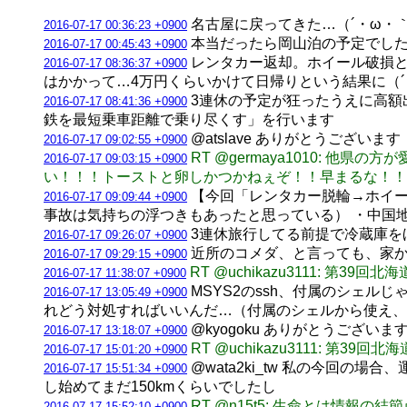
名古屋に戻ってきた…（´・ω・
2016-07-17 00:36:23 +0900
本当だったら岡山泊の予定でした
2016-07-17 00:45:43 +0900
レンタカー返却。ホイール破損と
2016-07-17 08:36:37 +0900
はかかって…4万円くらいかけて日帰りという結果に（´
3連休の予定が狂ったうえに高額
2016-07-17 08:41:36 +0900
鉄を最短乗車距離で乗り尽くす」を行います
@atslave ありがとうございま
2016-07-17 09:02:55 +0900
RT @germaya1010:
2016-07-17 09:03:15 +0900
い！！！トーストと卵しかつかねぇぞ！！早まるな！！！
【今回「レンタカー脱輪→ホイー
2016-07-17 09:09:44 +0900
事故は気持ちの浮つきもあったと思っている） ・中国
3連休旅行してる前提で冷蔵庫を
2016-07-17 09:26:07 +0900
近所のコメダ、と言っても、家か
2016-07-17 09:29:15 +0900
RT @uchikazu3111: 第
2016-07-17 11:38:07 +0900
MSYS2のssh、付属のシェル
2016-07-17 13:05:49 +0900
れどう対処すればいいんだ…（付属のシェルから使え、
@kyogoku ありがとうございま
2016-07-17 13:18:07 +0900
RT @uchikazu3111: 第
2016-07-17 15:01:20 +0900
@wata2ki_tw 私の今回
2016-07-17 15:51:34 +0900
し始めてまだ150kmくらいでしたし
RT @n15t5: 生命とは情報の結節
2016-07-17 15:52:10 +0900