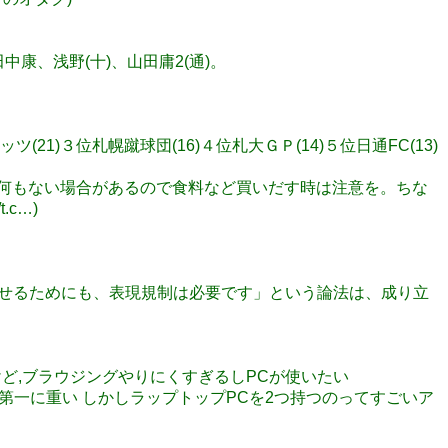
→田中康、浅野(十)、山田庸2(通)。
ッツ(21)３位札幌蹴球団(16)４位札大ＧＰ(14)５位日通FC(13)
街以外何もない場合があるので食料など買いだす時は注意を。ちな
c…)
ケを存続させるためにも、表現規制は必要です」という論法は、成り立
なんだけど,ブラウジングやりにくすぎるしPCが使いたい
し第一に重い しかしラップトップPCを2つ持つのってすごいア