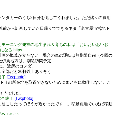
レンタカーのうち2日分を返してくれました。ただ諸々の費用
以前から計画していた日帰りでできるネタ「名古屋市営地下
を見るとモーニング発祥の地生まれ＆育ちの私は「おいおいおいお
 https…
計画の概算が立たない」場合の車の運転は無期限自粛（今回の
た伊賀地方は、別途訪問予定
に。近所のコメダ。
店全部だと20軒以上ありそう
合終了
[Tw:photo]
レクトリの所在地を取得できないためにまともに動作しない。こ
よさそうでした。
 試合終了
[Tw:photo]
事故を起こしたってほうが近かったです…。移動距離でいえば移動
イプのオタク)