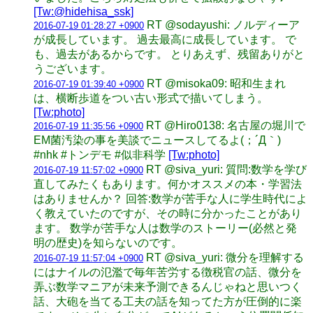
[Tw:@hidehisa_ssk]
RT @sodayushi: ノルディーア
2016-07-19 01:28:27 +0900
が成長しています。 過去最高に成長しています。 で
も、過去があるからです。 とりあえず、残留ありがと
うございます。
RT @misoka09: 昭和生まれ
2016-07-19 01:39:40 +0900
は、横断歩道をつい古い形式で描いてしまう。
[Tw:photo]
RT @Hiro0138: 名古屋の堀川で
2016-07-19 11:35:56 +0900
EM菌汚染の事を美談でニュースしてるよ(；´Д｀)
#nhk #トンデモ #似非科学
[Tw:photo]
RT @siva_yuri: 質問:数学を学び
2016-07-19 11:57:02 +0900
直してみたくもあります。何かオススメの本・学習法
はありませんか？ 回答:数学が苦手な人に学生時代によ
く教えていたのですが、その時に分かったことがあり
ます。 数学が苦手な人は数学のストーリー(必然と発
明の歴史)を知らないのです。
RT @siva_yuri: 微分を理解する
2016-07-19 11:57:04 +0900
にはナイルの氾濫で毎年苦労する徴税官の話、微分を
弄ぶ数学マニアが未来予測できるんじゃねと思いつく
話、大砲を当てる工夫の話を知ってた方が圧倒的に楽