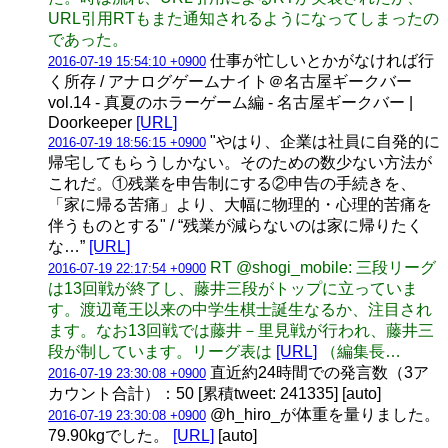
URL引用RTもまた通知されるようになってしまったの
であった。
仕事が忙しいとかがなければ行
2016-07-19 15:54:10 +0900
く所存 / アナログゲームナイト＠名古屋ギークバー
vol.14 - 真夏のホラーゲーム編 - 名古屋ギークバー |
Doorkeeper
[URL]
"やはり、企業は社員に自発的に
2016-07-19 18:56:15 +0900
帰宅してもらうしかない。そのための数少ない方法が
これだ。①残業を申告制にする②申告の手続きを、
「家に帰る苦痛」より、大幅に物理的・心理的苦痛を
伴うものとする" / “残業が減らないのは家に帰りたく
な…”
[URL]
RT @shogi_mobile: 三段リーグ
2016-07-19 22:17:54 +0900
は13回戦が終了し、藤井三段がトップに立っていま
す。渡辺竜王以来の中学生棋士誕生なるか、注目され
ます。なお13回戦では藤井－里見戦が行われ、藤井三
段が制しています。リーグ表は
[URL]
（編集長…
直近約24時間での発言数（3ア
2016-07-19 23:30:08 +0900
カウント合計）：50 [累積tweet: 241335] [auto]
@h_hiro_が体重を量りました。
2016-07-19 23:30:08 +0900
79.90kgでした。
[URL]
[auto]