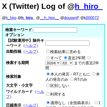
X (Twitter) Log of @
h_hiro_
@
h_hiro
@
h_hiro_
@
__h_hiro__
@
dousenP
@
k000072
検索キーワード
オプション
【試験運用中】除外キ
ーワード
（
ヘルプ
）
自動投稿
（
ヘルプ
）
検索結果に含める
すべて
直近2年間
検索する期間
までの直近2年
間
本人の発言・RTともに
本
検索対象
人の発言のみ
RTのみ
大文字・小文字
区別しない
ワイルドカード
（
ヘル
利用する
プ
）
適用なし（全投稿表示）
1
圧縮表示
（
ヘルプ
）