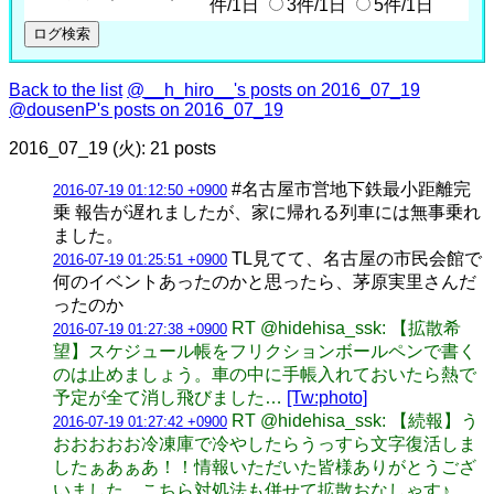
件/1日
3件/1日
5件/1日
Back to the list
@__h_hiro__'s posts on 2016_07_19
@dousenP's posts on 2016_07_19
2016_07_19 (火): 21 posts
#名古屋市営地下鉄最小距離完
2016-07-19 01:12:50 +0900
乗 報告が遅れましたが、家に帰れる列車には無事乗れ
ました。
TL見てて、名古屋の市民会館で
2016-07-19 01:25:51 +0900
何のイベントあったのかと思ったら、茅原実里さんだ
ったのか
RT @hidehisa_ssk: 【拡散希
2016-07-19 01:27:38 +0900
望】スケジュール帳をフリクションボールペンで書く
のは止めましょう。車の中に手帳入れておいたら熱で
予定が全て消し飛びました…
[Tw:photo]
RT @hidehisa_ssk: 【続報】う
2016-07-19 01:27:42 +0900
おおおおお冷凍庫で冷やしたらうっすら文字復活しま
したぁあぁあ！！情報いただいた皆様ありがとうござ
いました。こちら対処法も併せて拡散おなしゃす♪