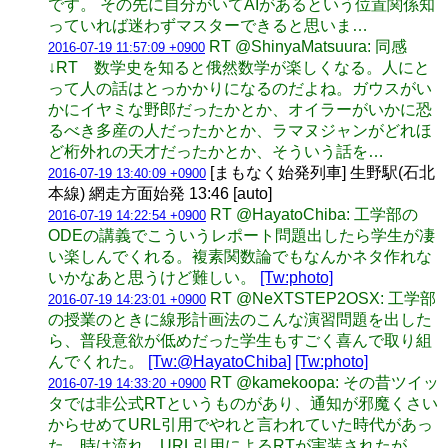
です。 その先に自分がいてAIがあるという位置関係知
っていれば迷わずマスターできると思いま…
RT @ShinyaMatsuura: 同感
2016-07-19 11:57:09 +0900
↓RT 数学史を知ると俄然数学が楽しくなる。人にと
って人の話はとっかかりになるのだよね。ガウスがい
かにイヤミな野郎だったかとか、オイラーがいかに恐
るべき多産の人だったかとか、ラマヌジャンがどれほ
ど桁外れの天才だったかとか、そういう話を…
[まもなく始発列車] 生野駅(石北
2016-07-19 13:40:09 +0900
本線) 網走方面始発 13:46 [auto]
RT @HayatoChiba: 工学部の
2016-07-19 14:22:54 +0900
ODEの講義でこういうレポート問題出したら学生が凄
い楽しんでくれる。複素関数論でもなんかネタ作れな
いかなあと思うけど難しい。
[Tw:photo]
RT @NeXTSTEP2OSX: 工学部
2016-07-19 14:23:01 +0900
の授業のときに線形計画法のこんな演習問題を出した
ら、普段意欲が低めだった学生もすごく喜んで取り組
んでくれた。
[Tw:@HayatoChiba]
[Tw:photo]
RT @kamekoopa: その昔ツイッ
2016-07-19 14:33:20 +0900
タでは非公式RTというものがあり、通知が邪魔くさい
からせめてURL引用でやれと言われていた時代があっ
た。時は流れ、URL引用によるRTが実装されたが、