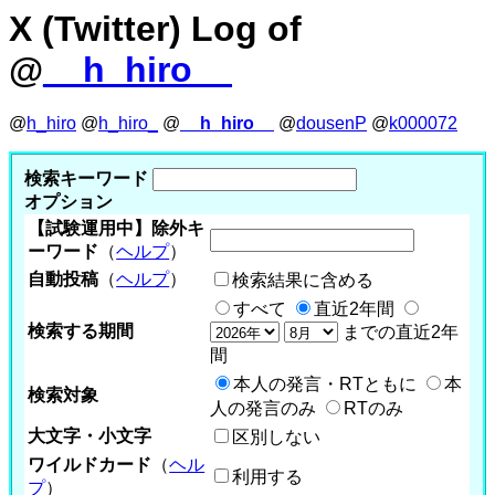
X (Twitter) Log of
@
__h_hiro__
@
h_hiro
@
h_hiro_
@
__h_hiro__
@
dousenP
@
k000072
検索キーワード
オプション
【試験運用中】除外キ
ーワード
（
ヘルプ
）
自動投稿
（
ヘルプ
）
検索結果に含める
すべて
直近2年間
検索する期間
までの直近2年
間
本人の発言・RTともに
本
検索対象
人の発言のみ
RTのみ
大文字・小文字
区別しない
ワイルドカード
（
ヘル
利用する
プ
）