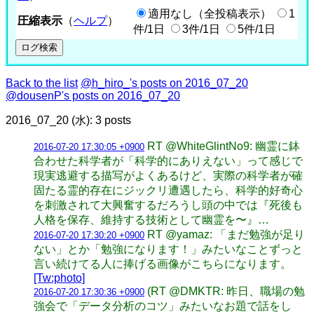
適用なし（全投稿表示）
1
圧縮表示
（
ヘルプ
）
件/1日
3件/1日
5件/1日
Back to the list
@h_hiro_'s posts on 2016_07_20
@dousenP's posts on 2016_07_20
2016_07_20 (水): 3 posts
RT @WhiteGlintNo9: 幽霊に鉢
2016-07-20 17:30:05 +0900
合わせた科学者が「科学的にありえない」って感じで
現実逃避する描写がよくあるけど、実際の科学者が確
固たる霊的存在にジックリ遭遇したら、科学的好奇心
を刺激されて大興奮するだろうし頭の中では『死後も
人格を保存、維持する技術として幽霊を〜』…
RT @yamaz: 「まだ勉強が足り
2016-07-20 17:30:20 +0900
ない」とか「勉強になります！」みたいなことずっと
言い続けてる人に捧げる画像がこちらになります。
[Tw:photo]
(RT @DMKTR: 昨日、職場の勉
2016-07-20 17:30:36 +0900
強会で「データ分析のコツ」みたいなお題で話をし