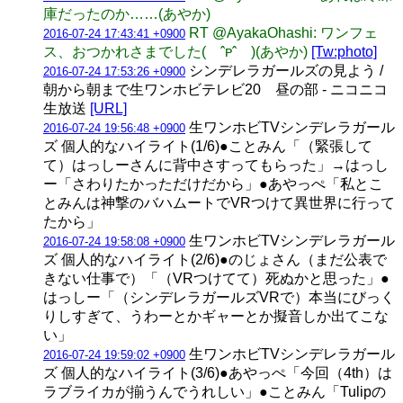
庫だったのか……(あやか)
RT @AyakaOhashi: ワンフェ
2016-07-24 17:43:41 +0900
ス、おつかれさまでした( ˆᴘˆ )(あやか)
[Tw:photo]
シンデレラガールズの見よう /
2016-07-24 17:53:26 +0900
朝から朝まで生ワンホビテレビ20 昼の部 - ニコニコ
生放送
[URL]
生ワンホビTVシンデレラガール
2016-07-24 19:56:48 +0900
ズ 個人的なハイライト(1/6)●ことみん「（緊張して
て）はっしーさんに背中さすってもらった」→はっし
ー「さわりたかっただけだから」●あやっぺ「私とこ
とみんは神撃のバハムートでVRつけて異世界に行って
たから」
生ワンホビTVシンデレラガール
2016-07-24 19:58:08 +0900
ズ 個人的なハイライト(2/6)●のじょさん（まだ公表で
きない仕事で）「（VRつけてて）死ぬかと思った」●
はっしー「（シンデレラガールズVRで）本当にびっく
りしすぎて、うわーとかギャーとか擬音しか出てこな
い」
生ワンホビTVシンデレラガール
2016-07-24 19:59:02 +0900
ズ 個人的なハイライト(3/6)●あやっぺ「今回（4th）は
ラブライカが揃うんでうれしい」●ことみん「Tulipの