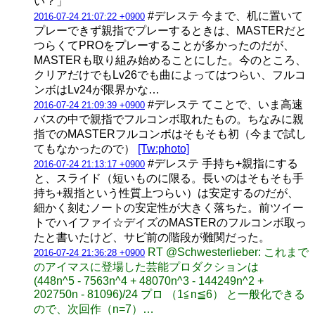
い？」
#デレステ 今まで、机に置いて
2016-07-24 21:07:22 +0900
プレーできず親指でプレーするときは、MASTERだと
つらくてPROをプレーすることが多かったのだが、
MASTERも取り組み始めることにした。今のところ、
クリアだけでもLv26でも曲によってはつらい、フルコ
ンボはLv24が限界かな…
#デレステ てことで、いま高速
2016-07-24 21:09:39 +0900
バスの中で親指でフルコンボ取れたもの。ちなみに親
指でのMASTERフルコンボはそもそも初（今まで試し
てもなかったので）
[Tw:photo]
#デレステ 手持ち+親指にする
2016-07-24 21:13:17 +0900
と、スライド（短いものに限る。長いのはそもそも手
持ち+親指という性質上つらい）は安定するのだが、
細かく刻むノートの安定性が大きく落ちた。前ツイー
トでハイファイ☆デイズのMASTERのフルコンボ取っ
たと書いたけど、サビ前の階段が難関だった。
RT @Schwesterlieber: これまで
2016-07-24 21:36:28 +0900
のアイマスに登場した芸能プロダクションは
(448n^5 - 7563n^4 + 48070n^3 - 144249n^2 +
202750n - 81096)/24 プロ （1≦n≦6） と一般化できる
ので、次回作（n=7）…