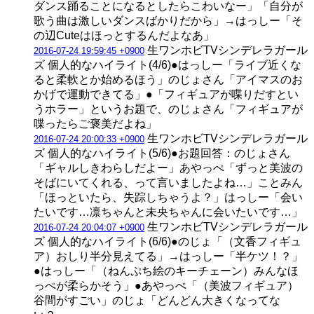
ダンス踊ることになるとしたらこわいなー」「自分が
歌う曲は激しいダンスばかりだから」→はっしー「そ
の辺Cuteはほっとするんだよなあ」
生ワンホビTVシンデレラガール
2016-07-24 19:59:45 +0900
ズ 個人的なハイライト(4/6)●はっしー「ライブ近くな
ると柔軟とか始めるほう」のじょさん「アイマスのお
かげで運動できてる」●「フィギュアが喋りだすとい
うホラー」というお題で、のじょさん「フィギュアが
喋ったらご褒美だよね」
生ワンホビTVシンデレラガール
2016-07-24 20:00:33 +0900
ズ 個人的なハイライト(5/6)●お題回答：のじょさん
「ギャルしきわらしだよー」あやっぺ「ずっと美波の
そばにいてくれる、って言いましたよね…」ことみん
「ほっといたら、失踪しちゃうよ？」はっしー「会い
たいです…凛ちゃんと未央ちゃんに会いたいです…」
生ワンホビTVシンデレラガール
2016-07-24 20:04:07 +0900
ズ 個人的なハイライト(6/6)●のじょ「（文香フィギュ
ア）おしり半分見えてる」→はっしー「半ケツ！？」
●はっしー「（ねんぷち絵のキーチェーン）みんなほ
っぺが柔らかそう」●あやっぺ「（美波フィギュア）
谷間がすごい」のじょ「どんどん大きくなってな