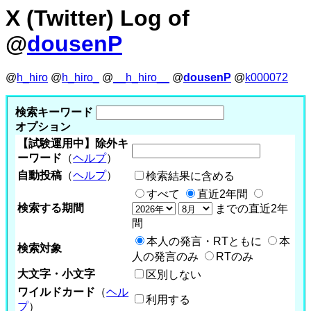
X (Twitter) Log of
@
dousenP
@
h_hiro
@
h_hiro_
@
__h_hiro__
@
dousenP
@
k000072
検索キーワード
オプション
【試験運用中】除外キ
ーワード
（
ヘルプ
）
自動投稿
（
ヘルプ
）
検索結果に含める
すべて
直近2年間
検索する期間
までの直近2年
間
本人の発言・RTともに
本
検索対象
人の発言のみ
RTのみ
大文字・小文字
区別しない
ワイルドカード
（
ヘル
利用する
プ
）