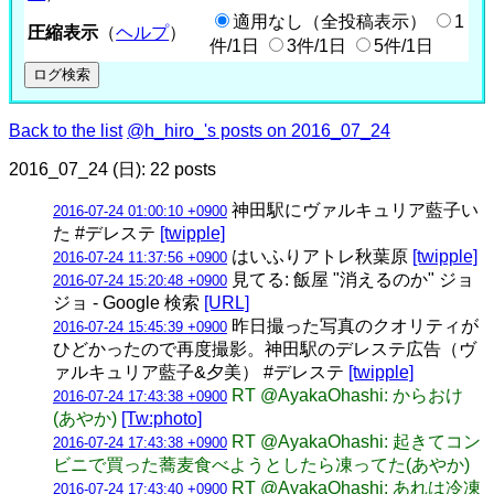
適用なし（全投稿表示）
1
圧縮表示
（
ヘルプ
）
件/1日
3件/1日
5件/1日
Back to the list
@h_hiro_'s posts on 2016_07_24
2016_07_24 (日): 22 posts
神田駅にヴァルキュリア藍子い
2016-07-24 01:00:10 +0900
た #デレステ
[twipple]
はいふりアトレ秋葉原
[twipple]
2016-07-24 11:37:56 +0900
見てる: 飯屋 "消えるのか" ジョ
2016-07-24 15:20:48 +0900
ジョ - Google 検索
[URL]
昨日撮った写真のクオリティが
2016-07-24 15:45:39 +0900
ひどかったので再度撮影。神田駅のデレステ広告（ヴ
ァルキュリア藍子&夕美） #デレステ
[twipple]
RT @AyakaOhashi: からおけ
2016-07-24 17:43:38 +0900
(あやか)
[Tw:photo]
RT @AyakaOhashi: 起きてコン
2016-07-24 17:43:38 +0900
ビニで買った蕎麦食べようとしたら凍ってた(あやか)
RT @AyakaOhashi: あれは冷凍
2016-07-24 17:43:40 +0900