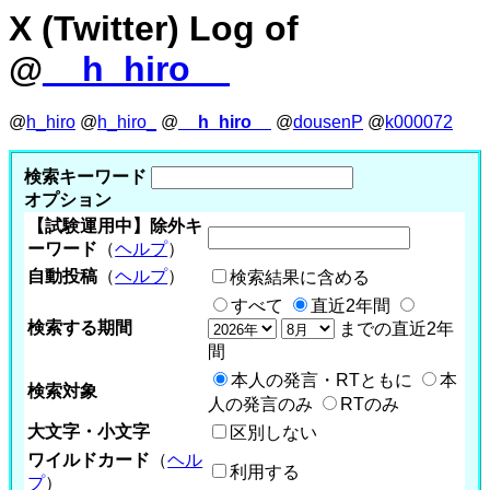
X (Twitter) Log of
@
__h_hiro__
@
h_hiro
@
h_hiro_
@
__h_hiro__
@
dousenP
@
k000072
検索キーワード
オプション
【試験運用中】除外キ
ーワード
（
ヘルプ
）
自動投稿
（
ヘルプ
）
検索結果に含める
すべて
直近2年間
検索する期間
までの直近2年
間
本人の発言・RTともに
本
検索対象
人の発言のみ
RTのみ
大文字・小文字
区別しない
ワイルドカード
（
ヘル
利用する
プ
）