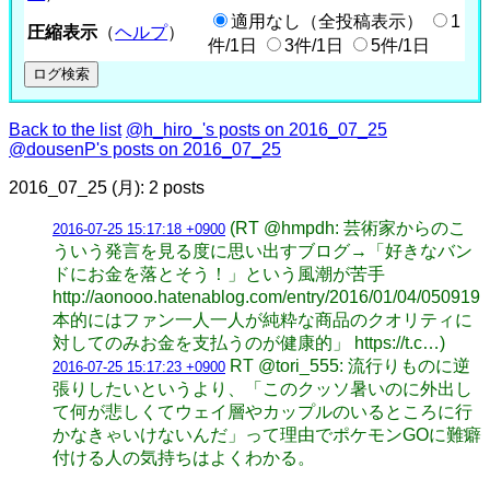
適用なし（全投稿表示）
1
圧縮表示
（
ヘルプ
）
件/1日
3件/1日
5件/1日
Back to the list
@h_hiro_'s posts on 2016_07_25
@dousenP's posts on 2016_07_25
2016_07_25 (月): 2 posts
(RT @hmpdh: 芸術家からのこ
2016-07-25 15:17:18 +0900
ういう発言を見る度に思い出すブログ→「好きなバン
ドにお金を落とそう！」という風潮が苦手
http://aonooo.hatenablog.com/entry/2016/01/04/05091
本的にはファン一人一人が純粋な商品のクオリティに
対してのみお金を支払うのが健康的」 https://t.c…)
RT @tori_555: 流行りものに逆
2016-07-25 15:17:23 +0900
張りしたいというより、「このクッソ暑いのに外出し
て何が悲しくてウェイ層やカップルのいるところに行
かなきゃいけないんだ」って理由でポケモンGOに難癖
付ける人の気持ちはよくわかる。