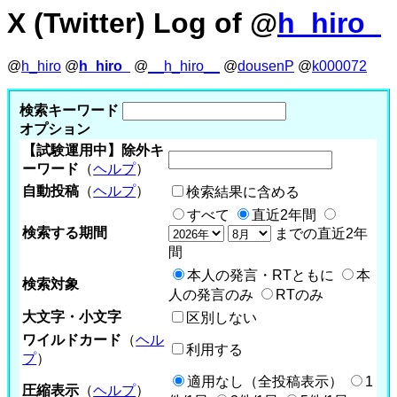
X (Twitter) Log of @
h_hiro_
@
h_hiro
@
h_hiro_
@
__h_hiro__
@
dousenP
@
k000072
検索キーワード
オプション
【試験運用中】除外キ
ーワード
（
ヘルプ
）
自動投稿
（
ヘルプ
）
検索結果に含める
すべて
直近2年間
検索する期間
までの直近2年
間
本人の発言・RTともに
本
検索対象
人の発言のみ
RTのみ
大文字・小文字
区別しない
ワイルドカード
（
ヘル
利用する
プ
）
適用なし（全投稿表示）
1
圧縮表示
（
ヘルプ
）