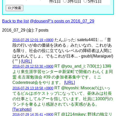
件/1日
3件/1日
5件/1日
Back to the list
@dousenP's posts on 2016_07_29
2016_07_29 (金): 7 posts
たんぶった: satetu4401: ...「普
2016-07-29 12:01:19 +0900
段の行いが命の価値を決める」みたいなの、これがあ
る限り、社会の役に立てないレベルの障碍者は人間に
はなれんでしょ。でもこれが日本... - gsub!(/Maraigue/)
{ "" }
[URL]
RT @you_and_i: 7/30(土) 13時
2016-07-29 12:53:30 +0900
より東生涯学習センター＠新栄町で開催の わんくま同
盟 名古屋勉強会 #39 の参加者募集中です。ミニ
Coderetreat会をやります。
[URL]
RT @toyoshi: Misocaのはいっ
2016-07-29 13:18:58 +0900
てるビルはポケストップになっていて、昼休みは社長
の仕事としてルアーを指しています。社員に1000円の
ランチを奢るより感謝されている実感がある。
[Tw:photo]
RT @1214mikey: 野球の独立リ
2016-07-29 14:35:41 +0900