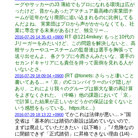
ーグやサッカーのJ3 薄給でもプロになれる環境は広が
ったけど、昔からあったアマチュア最高峰の実業団チ
ームが近年かなり廃部に追い込まれるのに比例してる
んだよね。 実業団はプロから声がかからなくても、社
業に専念する未来があるけど、独立リー…
RT @1214mikey: もっと10代の
2016-07-29 14:35:43 +0900
Jリーガーをみたいけど、この問題を解決しないと、高
校サッカーやユースチームの監督達は選手を胸張って
送り出せんよ。 各クラブに今西さんみたいな、選手の
セカンドキャリアにも責任を持って面倒を見れる人が
いないとさ。
(RT @tonets: さらっと凄いこと
2016-07-29 18:09:04 +0900
書いてある… >「京」のCコンパイラーのバグ隠しが
あり、これにより我々のグループは膨大な量の再計算
をよぎなくされた。（中略）他の課題において「京」
で計算した結果が正しいかどうかの保証は全くないと
いう感想をもっている。https://t.c…)
てかこれは法律が悪い… > "国
2016-07-29 18:13:22 +0900
交省は「基本的には踏切の新設は認めていないので、
まずは廃止していただきたい（以下略）」" / 危険なの
に閉鎖できず「正式踏切」に昇格できない理由 (1/4) -