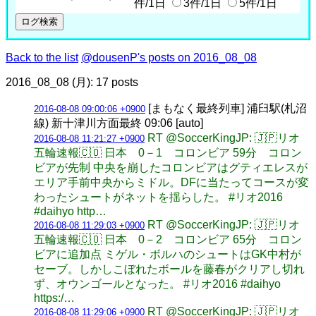
件/1日
3件/1日
5件/1日
Back to the list
@dousenP's posts on 2016_08_08
2016_08_08 (月): 17 posts
[まもなく最終列車] 浦臼駅(札沼
2016-08-08 09:00:06 +0900
線) 新十津川方面最終 09:06 [auto]
RT @SoccerKingJP: 🇯🇵リオ
2016-08-08 11:21:27 +0900
五輪速報🇨🇴 日本 0－1 コロンビア 59分 コロン
ビアが先制 中央を崩したコロンビアはグティエレスが
エリア手前中央からミドル。DFに当たってコースが変
わったシュートがネットを揺らした。 #リオ2016
#daihyo http…
RT @SoccerKingJP: 🇯🇵リオ
2016-08-08 11:29:03 +0900
五輪速報🇨🇴 日本 0－2 コロンビア 65分 コロン
ビアに追加点 ミゲル・ボルハのシュートはGK中村が
セーブ。しかしこぼれたボールを藤春がクリアし切れ
ず、オウンゴールとなった。 #リオ2016 #daihyo
https:/…
RT @SoccerKingJP: 🇯🇵リオ
2016-08-08 11:29:06 +0900