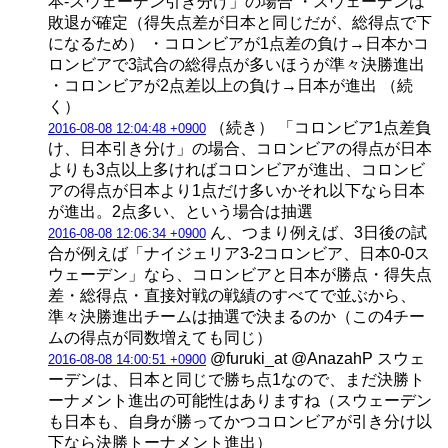
本-スウェーデン引き分け」の場合 ・スウェーデンは
敗退が確定（得失点差が日本と同じだが、総得点で下
になるため） ・コロンビアが1点差の負け→日本かコ
ロンビアで3試合の総得点が多いほうが準々決勝進出
・コロンビアが2点差以上の負け→日本が進出 （続
く）
（続き） 「コロンビア1点差負
2016-08-08 12:04:48 +0900
け、日本引き分け」の場合、コロンビアの得点が日本
よりも3点以上多ければコロンビアが進出、コロンビ
アの得点が日本より1点だけ多いかそれ以下なら日本
が進出。2点多い、という場合は抽選
ん、つまり例えば、3日後の試
2016-08-08 12:06:34 +0900
合が例えば「ナイジェリア3-2コロンビア、日本0-0ス
ウェーデン」なら、コロンビアと日本が勝点・得失点
差・総得点・直接対戦の戦績のすべてで並ぶから、
準々決勝進出チームは抽選で決まるのか（この4チー
ムの得点が同数増えても同じ）
@furuki_at @AnazahP スウェ
2016-08-08 14:00:51 +0900
ーデンは、日本と同じで勝ち点1なので、まだ決勝ト
ーナメント進出の可能性はありますね（スウェーデン
も日本も、自身が勝ってかつコロンビアが引き分け以
下なら決勝トーナメント進出）