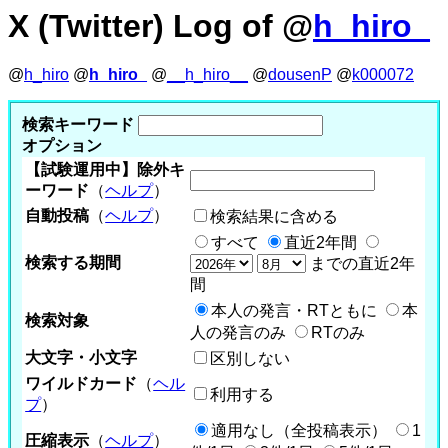
X (Twitter) Log of @
h_hiro_
@
h_hiro
@
h_hiro_
@
__h_hiro__
@
dousenP
@
k000072
検索キーワード
オプション
【試験運用中】除外キ
ーワード
（
ヘルプ
）
自動投稿
（
ヘルプ
）
検索結果に含める
すべて
直近2年間
検索する期間
までの直近2年
間
本人の発言・RTともに
本
検索対象
人の発言のみ
RTのみ
大文字・小文字
区別しない
ワイルドカード
（
ヘル
利用する
プ
）
適用なし（全投稿表示）
1
圧縮表示
（
ヘルプ
）