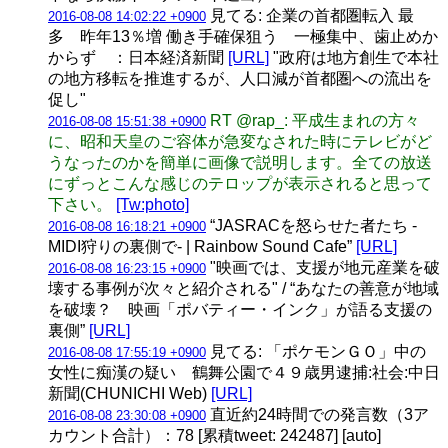
見てる: 企業の首都圏転入 最
2016-08-08 14:02:22 +0900
多 昨年13％増 働き手確保狙う 一極集中、歯止めか
からず ：日本経済新聞
[URL]
"政府は地方創生で本社
の地方移転を推進するが、人口減が首都圏への流出を
促し"
RT @rap_: 平成生まれの方々
2016-08-08 15:51:38 +0900
に、昭和天皇のご容体が急変なされた時にテレビがど
うなったのかを簡単に画像で説明します。全ての放送
にずっとこんな感じのテロップが表示されると思って
下さい。
[Tw:photo]
“JASRACを怒らせた者たち -
2016-08-08 16:18:21 +0900
MIDI狩りの裏側で- | Rainbow Sound Cafe”
[URL]
"映画では、支援が地元産業を破
2016-08-08 16:23:15 +0900
壊する事例が次々と紹介される" / “あなたの善意が地域
を破壊？ 映画「ポバティー・インク」が語る支援の
裏側”
[URL]
見てる: 「ポケモンＧＯ」中の
2016-08-08 17:55:19 +0900
女性に痴漢の疑い 鶴舞公園で４９歳男逮捕:社会:中日
新聞(CHUNICHI Web)
[URL]
直近約24時間での発言数（3ア
2016-08-08 23:30:08 +0900
カウント合計）：78 [累積tweet: 242487] [auto]