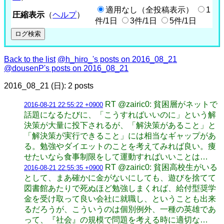
適用なし（全投稿表示）
1
圧縮表示
（
ヘルプ
）
件/1日
3件/1日
5件/1日
Back to the list
@h_hiro_'s posts on 2016_08_21
@dousenP's posts on 2016_08_21
2016_08_21 (日): 2 posts
RT @zairic0: 貧困層がネットで
2016-08-21 22:55:22 +0900
話題になるたびに、「こうすればいいのに」という解
決策が大量に投下されるが、「解決策があること」と
「解決策が実行できること」には相当なギャップがあ
る。勉強やダイエットのことを考えてみれば良い。痩
せたいなら食事制限をして運動すればいいことは…
RT @zairic0: 貧困高校生がいる
2016-08-21 22:55:35 +0900
として、まあ確かに金がないにしても、遊びを捨てて
図書館あたりで死ぬほど勉強しまくれば、給付型奨学
金を受け取って良い会社に就職し、ということも出来
るだろうが、こういうのは個別例外、一種の英雄であ
って、『社会』の規模で問題を考える時に適切な…