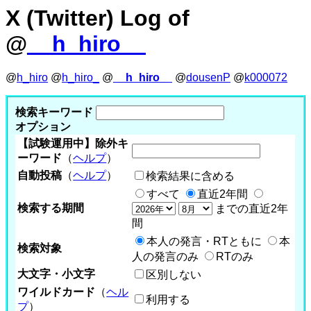
X (Twitter) Log of
@
__h_hiro__
@
h_hiro
@
h_hiro_
@
__h_hiro__
@
dousenP
@
k000072
検索キーワード
オプション
【試験運用中】除外キ
ーワード
（
ヘルプ
）
自動投稿
（
ヘルプ
）
検索結果に含める
すべて
直近2年間
検索する期間
までの直近2年
間
本人の発言・RTともに
本
検索対象
人の発言のみ
RTのみ
大文字・小文字
区別しない
ワイルドカード
（
ヘル
利用する
プ
）