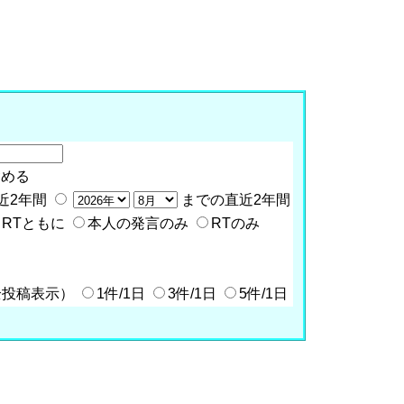
含める
近2年間
までの直近2年間
RTともに
本人の発言のみ
RTのみ
全投稿表示）
1件/1日
3件/1日
5件/1日