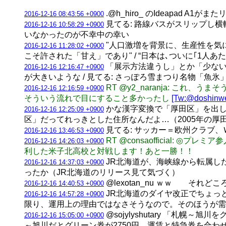
.@h_hiro_ のIdeapad A1がま
2016-12-16 08:43:56 +0900
見てる: 路線バスがスリップし横転
2016-12-16 10:58:29 +0900
いなかったのが不幸中の幸い
"人口激増を背景に、生産性を気
2016-12-16 11:28:02 +0900
こそ許された「甘え」であり" / “日本は､ついに｢1人あた
「展示方法違うし」とか「少ない
2016-12-16 12:16:47 +0900
が大きいような / 見てる: さっぽろ雪まつり名物「魚
RT @y2_naranja: 
2016-12-16 12:16:59 +0900
そういう流れで目にすること多かったし
[Tw:@doshinw
かな漢字変換で「厚田区」を出し
2016-12-16 12:25:09 +0900
区」だってれっきとした住所なんだよ…（2005年の厚
見てる: サッカー＝欧州クラブ、
2016-12-16 13:46:53 +0900
RT @consaofficial:
2016-12-16 14:26:03 +0900
利した米子北高校と対戦します！あと一勝！！
JR北海道が、海峡線から転属し
2016-12-16 14:37:03 +0900
ったか（JR北海道のリリース見て気づく）
@lexotan_nu ｗｗ そ
2016-12-16 14:40:53 +0900
JR北海道のダイヤ改正でちょっ
2016-12-16 14:57:28 +0900
限り、運用上の理由ではなさそうなので。そのほうが需
@sojylyshutary 「
2016-12-16 15:05:00 +0900
～旭川だとグリーン券が2750円、運賃と特急券を合わせ