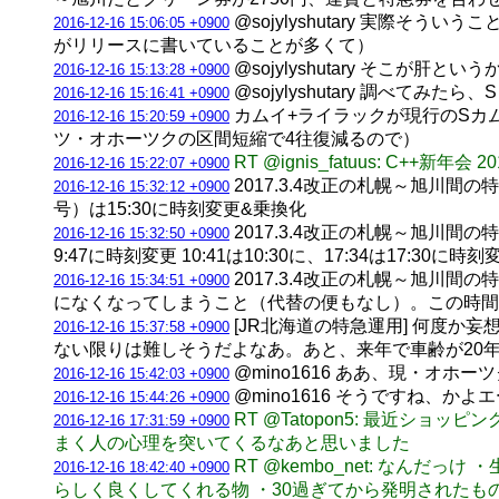
@sojylyshutary 実
2016-12-16 15:06:05 +0900
がリリースに書いていることが多くて）
@sojylyshutary そこ
2016-12-16 15:13:28 +0900
@sojylyshutary 調べ
2016-12-16 15:16:41 +0900
カムイ+ライラックが現行のSカ
2016-12-16 15:20:59 +0900
ツ・オホーツクの区間短縮で4往復減るので）
RT @ignis_fatuus: C++
2016-12-16 15:22:07 +0900
2017.3.4改正の札幌～旭川間の特
2016-12-16 15:32:12 +0900
号）は15:30に時刻変更&乗換化
2017.3.4改正の札幌～旭川間の特
2016-12-16 15:32:50 +0900
9:47に時刻変更 10:41は10:30に、17:34は17:30に
2017.3.4改正の札幌～旭川間の特
2016-12-16 15:34:51 +0900
になくなってしまうこと（代替の便もなし）。この時間
[JR北海道の特急運用] 何度か
2016-12-16 15:37:58 +0900
ない限りは難しそうだよなあ。あと、来年で車齢が20
@mino1616 ああ、現・オ
2016-12-16 15:42:03 +0900
@mino1616 そうですね、か
2016-12-16 15:44:26 +0900
RT @Tatopon5: 最近
2016-12-16 17:31:59 +0900
まく人の心理を突いてくるなあと思いました
RT @kembo_net: な
2016-12-16 18:42:40 +0900
らしく良くしてくれる物 ・30過ぎてから発明されたも