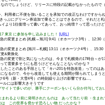
際そういうことなのでしょうけど、リリースに特段の記載がなかった
が肝というか、利用者に不便を強いることを承知での改正なわけですから
てみたら、Sきっぷにグリーン券追加で乗ることはできるので、それだ
ムイより1往復増って書いてあって、おっ純増？って思ったけど
新年会 2017 東京 に参加を申し込みました！
[URL]
急の変更まとめ [札幌→旭川] 9:41（オホーツク3号）、12:30
急の変更まとめ [旭川→札幌] 13:11（オホーツク4号）、15:30
時刻変更&乗換化
急の変更で割と気になったのは、今まで札幌発の17時台～が17:00・17
って需要多そうにも思うけどそんなことないのかな？
妄想したことのある手段として「キハ201を特急改造」っての
年になるので、今から改造しても使える期間が限られてしまう
ホーツク6号（新・大雪4号）の時刻繰り上げの影響ですね…。
よエールには影響大きそうです
ショッピングサイトで多いのが、勝手にクーポンをいくら分か付与し
んだっけ ・生まれるより前に発明されたものは あって当たり前 ・
のは この世界を脅かす恐ろしい物 だったかな？