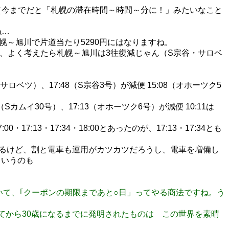
もので（今までだと「札幌の滞在時間～時間～分に！」みたいなこと
ね…
と札幌～旭川で片道当たり5290円にはなりますね。
、よく考えたら札幌～旭川は3往復減じゃん（S宗谷・サロベ
（サロベツ）、17:48（S宗谷3号）が減便 15:08（オホーツク5
（Sカムイ30号）、17:13（オホーツク6号）が減便 10:11は
:13・17:34・18:00とあったのが、17:13・17:34とも
はあるけど、割と電車も運用がカツカツだろうし、電車を増備し
というのも
ておいて、｢クーポンの期限まであと○日」ってやる商法ですね。う
生まれてから30歳になるまでに発明されたものは この世界を素晴