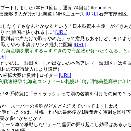
たリブートしました (本日 1回目，通算 74回目) #rebootter
 乗客５人がけが 北海道 | NHKニュース
[URL]
石狩市厚田区。
にしなくてもなんとかなるという「日本型資本主義」ができあ
り｣で韓国に抜かれる | …”
[URL]
批判者の声だけで取りやめた」って意見もあるけど、それよ
氷」取りやめ 氷漬けリンク批判に配慮
[URL]
これ、うまそうな海産物を展示する→すすきので海産物が食べたくな
eb]
たいのに「熱田区」しか出ないの本当アレ（「熱田区」は名古
田村の石狩市編入により設定）
Ｗ杯拡大案に反対 | ロイター
[URL]
 ◎プレミア参入戦速報◎ 北海道コンサドーレ札幌U-18は明徳義塾高校に
た789系特急に「ライラック」って別の名前を付けるの何で？
れどころか、スーパーの名称がどんどん消えていってますしねえ
と謎だったのは、札幌→稚内の最終便が1時間近く時刻を繰り下
要が多いからとか？
札幌～旭川をグリーン車で移動したい」って需要の掘り起こし効果は
ると7040円