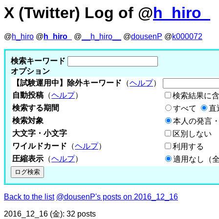
X (Twitter) Log of @
h_hiro_
@
h_hiro
@
h_hiro_
@
__h_hiro__
@
dousenP
@
k000072
検索キーワード
オプション
【試験運用中】除外キーワード
（
ヘルプ
）
自動投稿
（
ヘルプ
）
検索結果に
検索する期間
すべて
直
検索対象
本人の発言・
大文字・小文字
区別しない
ワイルドカード
（
ヘルプ
）
利用する
圧縮表示
（
ヘルプ
）
適用なし（
Back to the list
@dousenP's posts on 2016_12_16
2016_12_16 (金): 32 posts