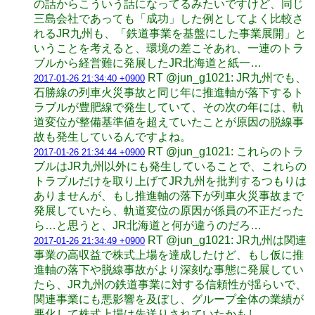
の話からこういう話になってるみたいですけど、同じ
三島会社であっても「成功」した例としてよく比較さ
れるJR九州も、「鉄道事業を基盤にした事業展開」と
いうことを考えると、環境の差こそあれ、一連のトラ
ブルから経営難に発展したJR北海道と紙一…
RT @jun_g1021: JR九州でも、
2017-01-26 21:34:40 +0900
石勝線の列車火災事故と同じ年に推進軸が落下するト
ラブルが豊肥線で発生していて、その次の年には、軌
道変位が整備基準値を超えていたことが原因の脱線事
故も発生しているんですよね。
RT @jun_g1021: これらのトラ
2017-01-26 21:34:44 +0900
ブルはJR九州以外にも発生していることで、これらの
トラブルだけを取り上げてJR九州を批判するつもりは
ありませんが、もし推進軸の落下が列車火災事故まで
発展していたら、軌道変位の原因が係員の不正だった
ら…と思うと、JR北海道と何が違うのだろ…
RT @jun_g1021: JR九州は関連
2017-01-26 21:34:49 +0900
事業の高収益で株式上場を達成したけど、もし仮に推
進軸の落下や脱線事故がより深刻な事態に発展してい
たら、JR九州の鉄道事業に対する信頼性が揺らいで、
関連事業にも悪影響を及ぼし、グループ全体の業績が
悪化して株式上場は先送りされていたかもし…