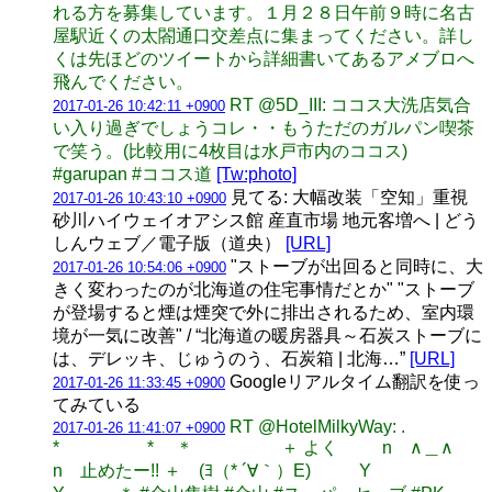
れる方を募集しています。１月２８日午前９時に名古
屋駅近くの太閤通口交差点に集まってください。詳し
くは先ほどのツイートから詳細書いてあるアメブロへ
飛んでください。
RT @5D_III: ココス大洗店気合
2017-01-26 10:42:11 +0900
い入り過ぎでしょうコレ・・もうただのガルパン喫茶
で笑う。(比較用に4枚目は水戸市内のココス)
#garupan #ココス道
[Tw:photo]
見てる: 大幅改装「空知」重視
2017-01-26 10:43:10 +0900
砂川ハイウェイオアシス館 産直市場 地元客増へ | どう
しんウェブ／電子版（道央）
[URL]
"ストーブが出回ると同時に、大
2017-01-26 10:54:06 +0900
きく変わったのが北海道の住宅事情だとか" "ストーブ
が登場すると煙は煙突で外に排出されるため、室内環
境が一気に改善" / “北海道の暖房器具～石炭ストーブに
は、デレッキ、じゅうのう、石炭箱 | 北海…”
[URL]
Googleリアルタイム翻訳を使っ
2017-01-26 11:33:45 +0900
てみている
RT @HotelMilkyWay: .
2017-01-26 11:41:07 +0900
* * ＊ ＋ よく n ∧＿∧
n 止めたー!! ＋ (ﾖ（* ´∀｀）E) Y