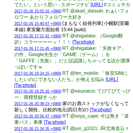
てたい」という思い - スポーツナビ
[URL]
#コミュサカ
RT @akari_daisuki: わぁいフォ
2017-01-26 15:02:16 +0900
ロワー あかりフォロワー大好き
[まもなく始発列車] 小幌駅(室蘭
2017-01-26 15:40:07 +0900
本線) 東室蘭方面始発 15:44 [auto]
RT @shigatake: （Google翻
2017-01-26 17:21:42 +0900
訳）コラーーーーッ！！！
[Tw:photo]
RT @shigatake: 「失敗ギア」
2017-01-26 17:21:45 +0900
の件、Google先生が「GAME（ゲーム）」を
「GAFFE（失敗）」だと誤認識しちゃってる説が濃厚
っぽいですｗ
RT @itm_mobile: 「格安SIMに
2017-01-26 19:24:15 +0900
したいのにできない人たち」が抱える悩み
[URL]
[Tw:photo]
RT @neuroeco: てぴてぴてっぴ
2017-01-26 19:25:16 +0900
ー、商標登録すっか
家のお酒ストックがなくなって
2017-01-26 20:38:23 +0900
新しく開栓。比較的地元(四日市)の
[Tw:photo]
RT @soya_cape: 今は無き「道
2017-01-26 20:56:47 +0900
東バス」車庫
[Tw:photo]
RT @jun_g1021: JR北海道云々
2017-01-26 21:34:35 +0900