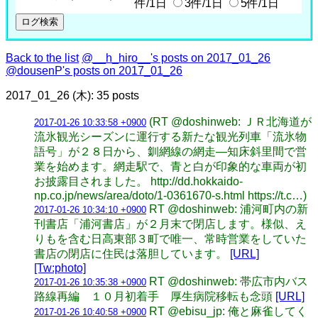
件/1日
3件/1日
5件/1日
Back to the list
@__h_hiro__'s posts on 2017_01_26
@dousenP's posts on 2017_01_26
2017_01_26 (木): 35 posts
(RT @doshinweb: ＪＲ北海道が
2017-01-26 10:33:58 +0900
流氷観光シーズンに運行する新たな観光列車「流氷物
語号」が２８日から、釧網線の網走―知床斜里間で営
業を始めます。網走駅で、青と白が印象的な車両が初
お披露目されました。 http://dd.hokkaido-
np.co.jp/news/area/doto/1-0361670-s.html https://t.c…)
RT @doshinweb: 浦河町内の新
2017-01-26 10:34:10 +0900
刊書店「浦河書店」が２月末で閉店します。様似、え
りもを含む日高東部３町で唯一、常時営業をしていた
書店の閉店に住民は落胆しています。
[URL]
[Tw:photo]
RT @doshinweb: 帯広市内バス
2017-01-26 10:35:38 +0900
路線再編 １０月初着手 厚生病院移転も念頭
[URL]
RT @ebisu_jp: 俺と麻雀してく
2017-01-26 10:40:58 +0900