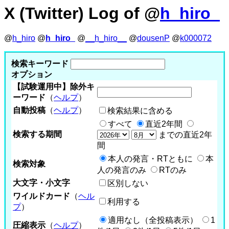
X (Twitter) Log of @
h_hiro_
@
h_hiro
@
h_hiro_
@
__h_hiro__
@
dousenP
@
k000072
検索キーワード
オプション
【試験運用中】除外キ
ーワード
（
ヘルプ
）
自動投稿
（
ヘルプ
）
検索結果に含める
すべて
直近2年間
検索する期間
までの直近2年
間
本人の発言・RTともに
本
検索対象
人の発言のみ
RTのみ
大文字・小文字
区別しない
ワイルドカード
（
ヘル
利用する
プ
）
適用なし（全投稿表示）
1
圧縮表示
（
ヘルプ
）