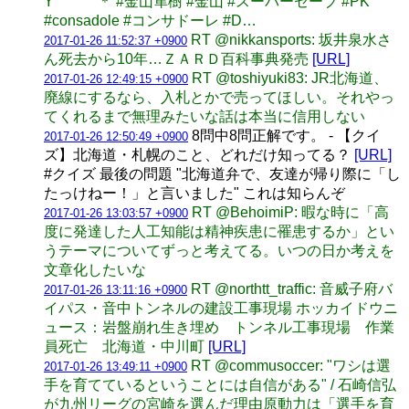
Y ＊ #金山隼樹 #金山 #スーパーセーブ #PK
#consadole #コンサドーレ #D…
RT @nikkansports: 坂井泉水さ
2017-01-26 11:52:37 +0900
ん死去から10年…ＺＡＲＤ百科事典発売
[URL]
RT @toshiyuki83: JR北海道、
2017-01-26 12:49:15 +0900
廃線にするなら、入札とかで売ってほしい。それやっ
てくれるまで無理みたいな話は本当に信用しない
8問中8問正解です。 - 【クイ
2017-01-26 12:50:49 +0900
ズ】北海道・札幌のこと、どれだけ知ってる？
[URL]
#クイズ 最後の問題 "北海道弁で、友達が帰り際に「し
たっけねー！」と言いました" これは知らんぞ
RT @BehoimiP: 暇な時に「高
2017-01-26 13:03:57 +0900
度に発達した人工知能は精神疾患に罹患するか」とい
うテーマについてずっと考えてる。いつの日か考えを
文章化したいな
RT @northtt_traffic: 音威子府バ
2017-01-26 13:11:16 +0900
イパス・音中トンネルの建設工事現場 ホッカイドウニ
ュース：岩盤崩れ生き埋め トンネル工事現場 作業
員死亡 北海道・中川町
[URL]
RT @commusoccer: "ワシは選
2017-01-26 13:49:11 +0900
手を育てているということには自信がある" / 石崎信弘
が九州リーグの宮崎を選んだ理由原動力は「選手を育