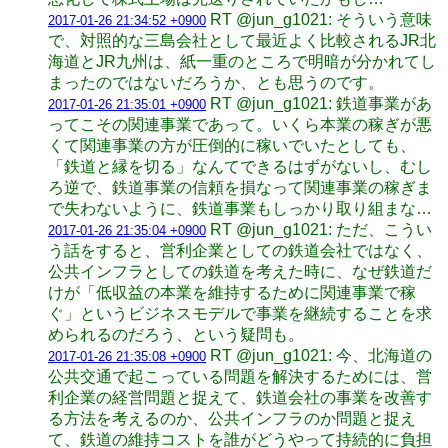
RT @jun_g1021: そういう意味
2017-01-26 21:34:52 +0900
で、対照的な三島会社として最近よく比較されるJR北
海道とJR九州は、紙一重のところで明暗が分かれてし
まったのではないだろうか、とも思うのです。
RT @jun_g1021: 鉄道事業があ
2017-01-26 21:35:01 +0900
ってこその関連事業であって。いくら本業の稼ぎが悪
くて関連事業の方が圧倒的に稼いでいたとしても、
「鉄道と縁を切る」なんてできるはずがないし、むし
ろ逆で、鉄道事業の信頼を損なって関連事業の稼ぎま
で失わないように、鉄道事業もしっかり取り組まな…
RT @jun_g1021: ただ、こうい
2017-01-26 21:35:04 +0900
う話をすると、営利企業としての鉄道会社ではなく、
公共インフラとしての鉄道を考えた時に、なぜ鉄道だ
けが「低収益の本業を維持するために関連事業で稼
ぐ」というビジネスモデルで事業を継続することを求
められるのだろう、という疑問も。
RT @jun_g1021: 今、北海道の
2017-01-26 21:35:08 +0900
公共交通で起こっている問題を解決するためには、営
利企業の経営問題と捉えて、鉄道会社の事業を改善す
る方法を考えるのか、公共インフラのか問題と捉え
て、鉄道の維持コストを誰がどうやって持続的に負担