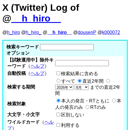
X (Twitter) Log of
@
__h_hiro__
@
h_hiro
@
h_hiro_
@
__h_hiro__
@
dousenP
@
k000072
検索キーワード
オプション
【試験運用中】除外キ
ーワード
（
ヘルプ
）
自動投稿
（
ヘルプ
）
検索結果に含める
すべて
直近2年間
検索する期間
までの直近2年
間
本人の発言・RTともに
本
検索対象
人の発言のみ
RTのみ
大文字・小文字
区別しない
ワイルドカード
（
ヘル
利用する
プ
）