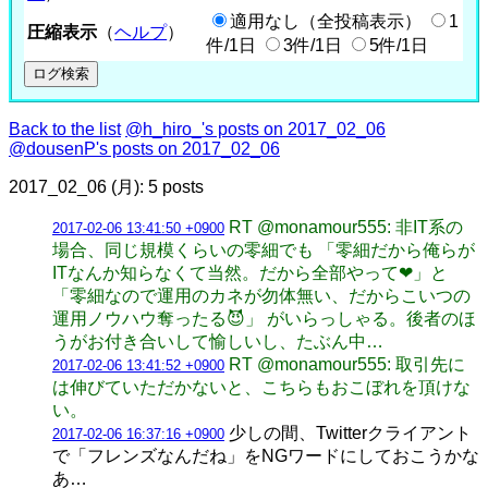
適用なし（全投稿表示）
1
圧縮表示
（
ヘルプ
）
件/1日
3件/1日
5件/1日
Back to the list
@h_hiro_'s posts on 2017_02_06
@dousenP's posts on 2017_02_06
2017_02_06 (月): 5 posts
RT @monamour555: 非IT系の
2017-02-06 13:41:50 +0900
場合、同じ規模くらいの零細でも 「零細だから俺らが
ITなんか知らなくて当然。だから全部やって❤」と
「零細なので運用のカネが勿体無い、だからこいつの
運用ノウハウ奪ったる😈」 がいらっしゃる。後者のほ
うがお付き合いして愉しいし、たぶん中…
RT @monamour555: 取引先に
2017-02-06 13:41:52 +0900
は伸びていただかないと、こちらもおこぼれを頂けな
い。
少しの間、Twitterクライアント
2017-02-06 16:37:16 +0900
で「フレンズなんだね」をNGワードにしておこうかな
あ…