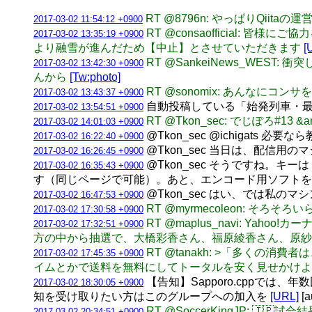
RT @8796n: やっぱりQii
2017-03-02 11:54:12 +0900
RT @consaofficial
2017-03-02 13:35:19 +0900
より融雪が進んだため【中止】とさせていただきます
[
RT @SankeiNews_WE
2017-03-02 13:42:30 +0900
んから
[Tw:photo]
RT @sonomix: あんなにコ
2017-03-02 13:43:37 +0900
自動投稿している「始発列車・最
2017-03-02 13:54:51 +0900
RT @Tkon_sec: でじぽろ#1
2017-03-02 14:01:03 +0900
@Tkon_sec @ichigats 
2017-03-02 16:22:40 +0900
@Tkon_sec 当日は、配信
2017-03-02 16:26:45 +0900
@Tkon_sec そうですね。キーは
2017-03-02 16:35:43 +0900
す（同じページで可能）。あと、エンコード用ソフトを
@Tkon_sec はい、では私の
2017-03-02 16:47:53 +0900
RT @myrmecoleon: そ
2017-03-02 17:30:58 +0900
RT @maplus_navi: Y
2017-03-02 17:32:51 +0900
方の中から抽選で、大橋彩香さん、福原綾香さん、原紗
RT @tanakh: >「多く
2017-03-02 17:45:35 +0900
イムとかで送料を無料にしてトータルを安く見せかけよ
【告知】Sapporo.cppでは
2017-03-02 18:30:05 +0900
知を受け取りたい方はこのグループへの加入を
[URL]
[a
RT @SoccerKingJP: 
2017-03-02 20:34:51 +0900