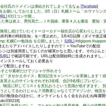
taの運営会社氏のドメインは凍結されてしまってるなぁ
[Tw:photo]
: 皆様にご協力をお願いしておりました、3/5（日）札幌ドーム「ホ
URL]
#311コンサ開…
ST: 衝突した車は炎上、男性死亡…ＪＲ脱線、乗客４人も搬送 愛知・
ンサを無視し続けていたイトーヨーカドー福住店が心変わりしたようですw
終列車の時刻告知」を一度止めた。3月4日以降（ダイヤ改正
3 &amp; 札幌C++勉強会 を公開しました！
[URL]
#digiporo #sappo
必要なら教えたりアドバイスしたりしますので！ > YouTubeでの配信
用のマシンは別途用意しておくのが確実かなと思います。そのぶん
[URL]
で確認可能です。URLは配信開始時に生成されますし
インストールしておく必要あり
マシンで配信しますね
ろそろいらすとや素材だけでソシャゲ作れそう
ahoo!カーナビ「きせかえボイス」配信記念キャンペーンを実施します！
友里さんのサインをそれぞれ3名様、合計9名様にプレゼン…
の消費者は、物流に対してコストを支払おうという意識が低すぎます
うとしてるわけじゃん？消費者じゃなくてアマゾンが、物流を
、年数回の勉強会のほかに、オンラインもくもく会をおおむね毎週開
uto:030218]
🇯🇵試合結果🇪🇸 新星なでしこ、アルガルベ杯は黒星発進…横山の