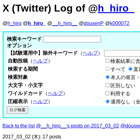
X (Twitter) Log of @
h_hiro_
@
h_hiro
@
h_hiro_
@
__h_hiro__
@
dousenP
@
k000072
検索キーワード
オプション
【試験運用中】除外キーワード
（
ヘルプ
）
自動投稿
（
ヘルプ
）
検索結果に
検索する期間
すべて
直
検索対象
本人の発言・
大文字・小文字
区別しない
ワイルドカード
（
ヘルプ
）
利用する
圧縮表示
（
ヘルプ
）
適用なし（
Back to the list
@__h_hiro__'s posts on 2017_03_02
@dousen
2017_03_02 (木): 17 posts