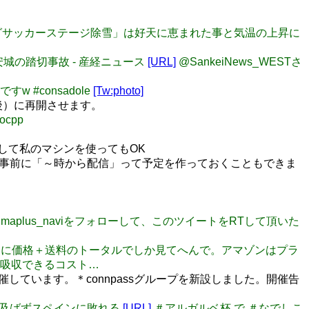
ヴァリングサッカーステージ除雪」は好天に恵まれた事と気温の上昇に
安城の踏切事故 - 産経ニュース
[URL]
@SankeiNews_WESTさ
 #consadole
[Tw:photo]
後）に再開させます。
rocpp
として私のマシンを使ってもOK
、事前に「～時から配信」って予定を作っておくこともできま
@maplus_naviをフォローして、このツイートをRTして頂いた
。 別に価格＋送料のトータルでしか見てへんで。アマゾンはプラ
吸収できるコスト…
催しています。＊connpassグループを新設しました。開催告
追撃弾及ばずスペインに敗れる
[URL]
＃アルガルベ杯 で ＃なでしこ