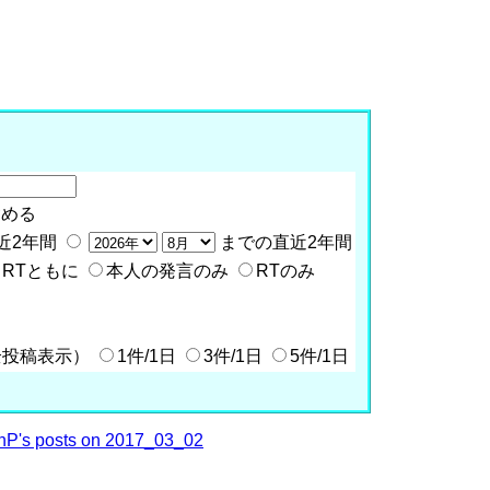
含める
近2年間
までの直近2年間
RTともに
本人の発言のみ
RTのみ
全投稿表示）
1件/1日
3件/1日
5件/1日
P's posts on 2017_03_02