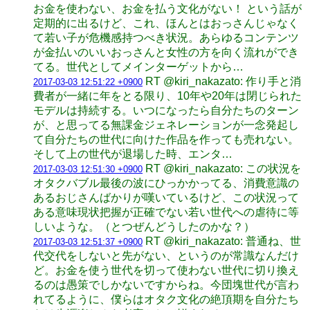
お金を使わない、お金を払う文化がない！ という話が
定期的に出るけど、これ、ほんとはおっさんじゃなく
て若い子が危機感持つべき状況。あらゆるコンテンツ
が金払いのいいおっさんと女性の方を向く流れができ
てる。世代としてメインターゲットから…
RT @kiri_nakazato: 作り手と消
2017-03-03 12:51:22 +0900
費者が一緒に年をとる限り、10年や20年は閉じられた
モデルは持続する。いつになったら自分たちのターン
が、と思ってる無課金ジェネレーションが一念発起し
て自分たちの世代に向けた作品を作っても売れない。
そして上の世代が退場した時、エンタ…
RT @kiri_nakazato: この状況を
2017-03-03 12:51:30 +0900
オタクバブル最後の波にひっかかってる、消費意識の
あるおじさんばかりが嘆いているけど、この状況って
ある意味現状把握が正確でない若い世代への虐待に等
しいような。（とつぜんどうしたのかな？）
RT @kiri_nakazato: 普通ね、世
2017-03-03 12:51:37 +0900
代交代をしないと先がない、というのが常識なんだけ
ど。お金を使う世代を切って使わない世代に切り換え
るのは愚策でしかないですからね。今団塊世代が言わ
れてるように、僕らはオタク文化の絶頂期を自分たち