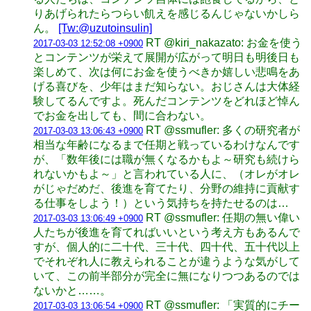
りあげられたらつらい飢えを感じるんじゃないかしら
ん。
[Tw:@uzutoinsulin]
RT @kiri_nakazato: お金を使う
2017-03-03 12:52:08 +0900
とコンテンツが栄えて展開が広がって明日も明後日も
楽しめて、次は何にお金を使うべきか嬉しい悲鳴をあ
げる喜びを、少年はまだ知らない。おじさんは大体経
験してるんですよ。死んだコンテンツをどれほど悼ん
でお金を出しても、間に合わない。
RT @ssmufler: 多くの研究者が
2017-03-03 13:06:43 +0900
相当な年齢になるまで任期と戦っているわけなんです
が、「数年後には職が無くなるかもよ～研究も続けら
れないかもよ～」と言われている人に、（オレがオレ
がじゃだめだ、後進を育てたり、分野の維持に貢献す
る仕事をしよう！）という気持ちを持たせるのは…
RT @ssmufler: 任期の無い偉い
2017-03-03 13:06:49 +0900
人たちが後進を育てればいいという考え方もあるんで
すが、個人的に二十代、三十代、四十代、五十代以上
でそれぞれ人に教えられることが違うような気がして
いて、この前半部分が完全に無になりつつあるのでは
ないかと……。
RT @ssmufler: 「実質的にチー
2017-03-03 13:06:54 +0900