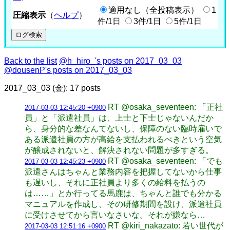
適用なし（全投稿表示）
1
圧縮表示
（
ヘルプ
）
件/1日
3件/1日
5件/1日
Back to the list
@h_hiro_'s posts on 2017_03_03
@dousenP's posts on 2017_03_03
2017_03_03 (金): 17 posts
RT @osaka_seventeen: 「正社
2017-03-03 12:45:20 +0900
員」と「派遣社員」は、上士と下士じゃないんだか
ら、身分的な差なんてないし、保障のない臨時雇いで
ある派遣社員の方が高給を支払われるべきという空気
が醸成されないと、解決されない問題が多すぎる。
RT @osaka_seventeen: 「でも
2017-03-03 12:45:23 +0900
派遣さんはちゃんと業務内容を把握してないから仕事
も遅いし、それに正社員より多くの給料を払うの
は……」とか行ってる馬鹿は、ちゃんと誰でも分かる
マニュアルを作成し、その研修期間を設け、派遣社員
に受けさせてから言いなさいな。それが嫌なら…
RT @kiri_nakazato: 若い世代が
2017-03-03 12:51:16 +0900