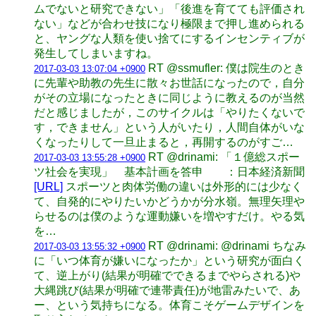
ムでないと研究できない」「後進を育てても評価され
ない」などが合わせ技になり極限まで押し進められる
と、ヤングな人類を使い捨てにするインセンティブが
発生してしまいますね。
RT @ssmufler: 僕は院生のとき
2017-03-03 13:07:04 +0900
に先輩や助教の先生に散々お世話になったので，自分
がその立場になったときに同じように教えるのが当然
だと感じましたが，このサイクルは「やりたくないで
す，できません」という人がいたり，人間自体がいな
くなったりして一旦止まると，再開するのがすご…
RT @drinami: 「１億総スポー
2017-03-03 13:55:28 +0900
ツ社会を実現」 基本計画を答申 ：日本経済新聞
[URL]
スポーツと肉体労働の違いは外形的には少なく
て、自発的にやりたいかどうかが分水嶺。無理矢理や
らせるのは僕のような運動嫌いを増やすだけ。やる気
を…
RT @drinami: @drinami ちなみ
2017-03-03 13:55:32 +0900
に「いつ体育が嫌いになったか」という研究が面白く
て、逆上がり(結果が明確でできるまでやらされる)や
大縄跳び(結果が明確で連帯責任)が地雷みたいで、あ
ー、という気持ちになる。体育こそゲームデザインを