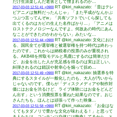
だけ生涯楽しんだ老害として憎まれるのか…
RT @kiri_nakazato: 「昔はテレ
2017-03-03 12:51:41 +0900
ビアニメは無料だったんじゃ」「また平成がなんかぶ
つぶつ言ってんぞw」「共有ソフトでいくら探しても
出てくるのはカビの生えた名作ばかり…」「アニメは
ロストテクノロジーなんですよ。何故あの時代にあん
なことができたのかわからない」みたいな…
RT @kiri_nakazato: 文化におけ
2017-03-03 12:51:44 +0900
る、国民全てが選挙権と被選挙権を持つ時代は終わっ
たのです。これからは納税者の投票のみが重視され
る。AKB48を搾取モデルと馬鹿にするのは簡単だけ
ど、お金を出した人が充足感を得るのは実は正しい。
糾弾されるのは錯誤や射幸心を煽って掠め…
RT @kiri_nakazato: 抽選券を特
2017-03-03 12:51:49 +0900
典にするスタイルが一般化したのも、大人が汚いから
じゃないのです。僕らが「ディスクメディアや制作対
価にはお金を渋るけど、ライブ体験にはお金をどんど
ん出す」という消費投票を重ねた結果なのです。おじ
さんたちも、ほんとは頑張って作った映像…
RT @kiri_nakazato: 「お金はな
2017-03-03 12:51:58 +0900
くてもタダノリで豊かな文化が味わえる！」と思って
る人たちは、コンテンツ自体には飽食してるから、と