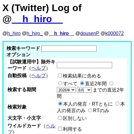
X (Twitter) Log of
@
__h_hiro__
@
h_hiro
@
h_hiro_
@
__h_hiro__
@
dousenP
@
k000072
検索キーワード
オプション
【試験運用中】除外キ
ーワード
（
ヘルプ
）
自動投稿
（
ヘルプ
）
検索結果に含める
すべて
直近2年間
検索する期間
までの直近2年
間
本人の発言・RTともに
本
検索対象
人の発言のみ
RTのみ
大文字・小文字
区別しない
ワイルドカード
（
ヘル
利用する
プ
）