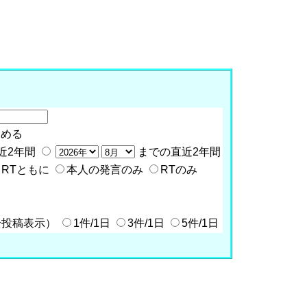
含める
近2年間
までの直近2年間
RTともに
本人の発言のみ
RTのみ
全投稿表示）
1件/1日
3件/1日
5件/1日