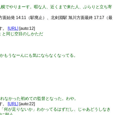
札幌でやりまーす。暇な人、近くまで来た人、ぶらりと立ち寄
始発 14:11（駅廃止）、北剣淵駅 旭川方面最終 17:17（最
ます。
[URL]
[auto:12]
には と同じ空目のしかただ
た穴とかもうなーんにも気にならなくなってる。
得点を取れなかった初めての監督となった。わや。
ます。
[URL]
[auto:22]
が一番「何が足りないか」わかってるはずだし、じゃあどうしなき
切に願う。