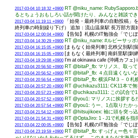
RT @niku_name: RubySapp
2017-03-04 10:18:32 +0900
るとちょうおもしろい話が聞けたり、みんなと雑談でき
「始発・最終列車の自動投稿」を更新
2017-03-04 11:19:11 +0900
終列車の時刻繰り下げ） 追加：流山温泉駅 長万部方面始発 1
【告知】札幌のIT勉強会「でじぽろ
2017-03-04 12:00:04 +0900
RT @niku_name: #ル
2017-03-04 14:30:29 +0900
[まもなく始発列車] 北秩父別駅(留萌本
2017-03-04 16:15:05 +0900
[まもなく最終列車] 南斜里駅(釧網本線)
2017-03-04 16:15:05 +0900
I'm at okinawa cafe (沖縄カフ
2017-03-04 19:29:08 +0900
RT @bitaP_fb: マリ
2017-03-04 20:56:50 +0900
RT @bitaP_fb: ４点目遠くない
2017-03-04 20:56:52 +0900
RT @bitaP_fb: 横浜FM３－０札幌
2017-03-04 20:56:54 +0900
RT @uchikazu3111: CK11本
2017-03-04 20:57:20 +0900
RT @uchikazu3111: こ
2017-03-04 20:57:23 +0900
RT @you1: マリノスに挨
2017-03-04 20:57:52 +0900
RT @you1: うー、1点取りたか
2017-03-04 20:57:54 +0900
RT @hitsujikoex: 袖に頭を
2017-03-04 21:54:12 +0900
RT @OptaJiro: 1 -
2017-03-04 21:54:31 +0900
【告知】札幌のIT勉強会「でじぽろ
2017-03-04 22:00:05 +0900
RT @bitaP_fb: すっ
2017-03-04 23:19:59 +0900
ゃいけないかもわかってるはず。 このままただ大海原