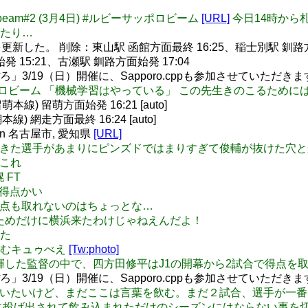
oro.beam#2 (3月4日) #ルビーサッポロビーム
[URL]
今日14時から
たり…
した。 削除：東山駅 函館方面最終 16:25、稲士別駅 釧路方面
5:21、古瀬駅 釧路方面始発 17:04
」3/19（日）開催に、Sapporo.cppも参加させていただき
ビーサッポロビーム 「機械学習はやっている」 この先生きのこるため
線) 留萌方面始発 16:21 [auto]
 網走方面最終 16:24 [auto]
ェ) in 名古屋市, 愛知県
[URL]
ノス、取ってきた選手があまりにピンズドではまりすぎて俊輔が抜け
なこれ
 FT
で無得点かい
の試合で1点も取れないのはちょっとな…
拶するためだけに横浜来たわけじゃねえんだよ！
った
突っ込むキュゥべえ
[Tw:photo]
 J1で札幌を指揮した監督の中で、四方田修平はJ1の開幕から2試合で
」3/19（日）開催に、Sapporo.cppも参加させていただき
げぇー色々言いたいけど、まだここは言葉を飲む。まだ２試合、選手
に投げ出されて飲み込まれただけのシーズンにはならない事を