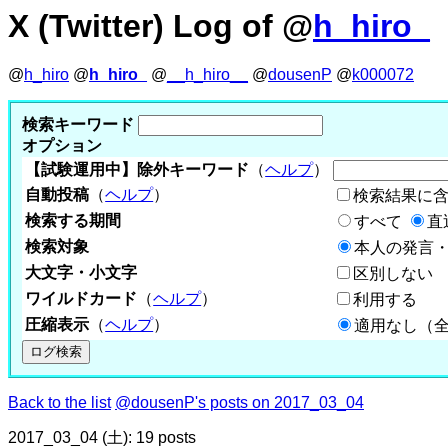
X (Twitter) Log of @
h_hiro_
@
h_hiro
@
h_hiro_
@
__h_hiro__
@
dousenP
@
k000072
検索キーワード
オプション
【試験運用中】除外キーワード
（
ヘルプ
）
自動投稿
（
ヘルプ
）
検索結果に
検索する期間
すべて
直
検索対象
本人の発言・
大文字・小文字
区別しない
ワイルドカード
（
ヘルプ
）
利用する
圧縮表示
（
ヘルプ
）
適用なし（
Back to the list
@dousenP's posts on 2017_03_04
2017_03_04 (土): 19 posts