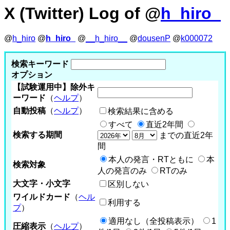
X (Twitter) Log of @
h_hiro_
@
h_hiro
@
h_hiro_
@
__h_hiro__
@
dousenP
@
k000072
検索キーワード
オプション
【試験運用中】除外キ
ーワード
（
ヘルプ
）
自動投稿
（
ヘルプ
）
検索結果に含める
すべて
直近2年間
検索する期間
までの直近2年
間
本人の発言・RTともに
本
検索対象
人の発言のみ
RTのみ
大文字・小文字
区別しない
ワイルドカード
（
ヘル
利用する
プ
）
適用なし（全投稿表示）
1
圧縮表示
（
ヘルプ
）