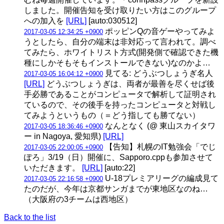
しました。開催告知を受け取りたい方はこのグループ
への加入を
[URL]
[auto:030512]
ポッピンQの音ゲーやってみよ
2017-03-05 12:34:25 +0900
うとしたら、自分の端末は非対応って言われて。調べ
てみたら、ホワイトリスト方式(開発側で確認できた機
種にしかそもそもインストールできない)なのかよ…
見てる: どうぶつしょうぎ名人
2017-03-05 16:04:12 +0900
[URL]
どうぶつしょうぎは、両者が最善を尽くせば後
手必勝であることがコンピュータで解析して証明され
ているので、その後手を持ったコンピュータと対戦し
てみようというもの（＝どう指しても勝てない）
なんとなく (@ 東山スカイタワ
2017-03-05 18:36:46 +0900
ー in Nagoya, 愛知県)
[URL]
【告知】札幌のIT勉強会「でじ
2017-03-05 22:00:05 +0900
ぽろ」3/19（日）開催に、Sapporo.cppも参加させて
いただきます。
[URL]
[auto:22]
U-18プレミアリーグの編成見て
2017-03-05 22:16:58 +0900
たのだが、今年は京都サンガまでが東地区なのね…
（大阪府の3チームは西地区）
Back to the list