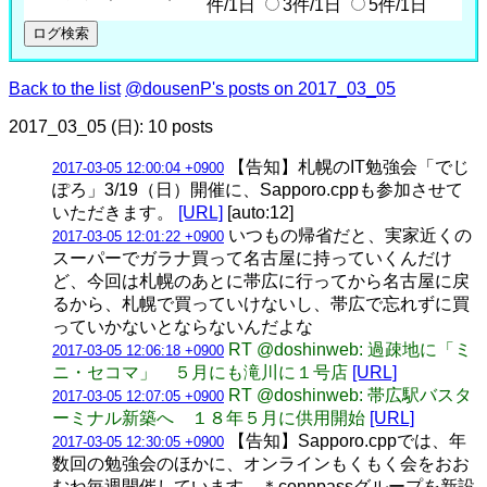
件/1日
3件/1日
5件/1日
Back to the list
@dousenP's posts on 2017_03_05
2017_03_05 (日): 10 posts
【告知】札幌のIT勉強会「でじ
2017-03-05 12:00:04 +0900
ぽろ」3/19（日）開催に、Sapporo.cppも参加させて
いただきます。
[URL]
[auto:12]
いつもの帰省だと、実家近くの
2017-03-05 12:01:22 +0900
スーパーでガラナ買って名古屋に持っていくんだけ
ど、今回は札幌のあとに帯広に行ってから名古屋に戻
るから、札幌で買っていけないし、帯広で忘れずに買
っていかないとならないんだよな
RT @doshinweb: 過疎地に「ミ
2017-03-05 12:06:18 +0900
ニ・セコマ」 ５月にも滝川に１号店
[URL]
RT @doshinweb: 帯広駅バスタ
2017-03-05 12:07:05 +0900
ーミナル新築へ １８年５月に供用開始
[URL]
【告知】Sapporo.cppでは、年
2017-03-05 12:30:05 +0900
数回の勉強会のほかに、オンラインもくもく会をおお
むね毎週開催しています。＊connpassグループを新設