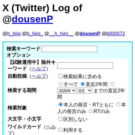
X (Twitter) Log of
@
dousenP
@
h_hiro
@
h_hiro_
@
__h_hiro__
@
dousenP
@
k000072
検索キーワード
オプション
【試験運用中】除外キ
ーワード
（
ヘルプ
）
自動投稿
（
ヘルプ
）
検索結果に含める
すべて
直近2年間
検索する期間
までの直近2年
間
本人の発言・RTともに
本
検索対象
人の発言のみ
RTのみ
大文字・小文字
区別しない
ワイルドカード
（
ヘル
利用する
プ
）