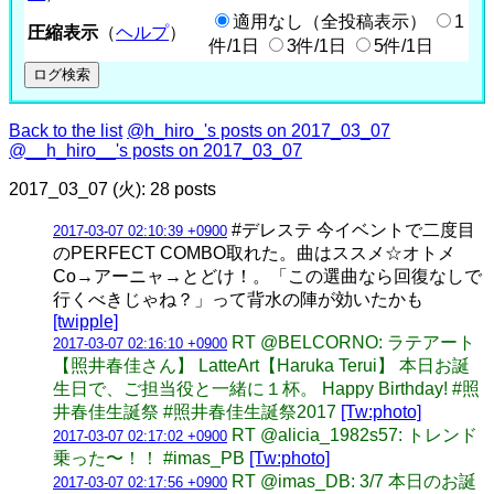
適用なし（全投稿表示）
1
圧縮表示
（
ヘルプ
）
件/1日
3件/1日
5件/1日
Back to the list
@h_hiro_'s posts on 2017_03_07
@__h_hiro__'s posts on 2017_03_07
2017_03_07 (火): 28 posts
#デレステ 今イベントで二度目
2017-03-07 02:10:39 +0900
のPERFECT COMBO取れた。曲はススメ☆オトメ
Co→アーニャ→とどけ！。「この選曲なら回復なしで
行くべきじゃね？」って背水の陣が効いたかも
[twipple]
RT @BELCORNO: ラテアート
2017-03-07 02:16:10 +0900
【照井春佳さん】 LatteArt【Haruka Terui】 本日お誕
生日で、ご担当役と一緒に１杯。 Happy Birthday! #照
井春佳生誕祭 #照井春佳生誕祭2017
[Tw:photo]
RT @alicia_1982s57: トレンド
2017-03-07 02:17:02 +0900
乗った〜！！ #imas_PB
[Tw:photo]
RT @imas_DB: 3/7 本日のお誕
2017-03-07 02:17:56 +0900