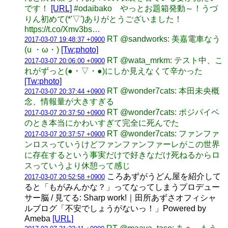
です！
[URL]
#odaibako やっとお題箱発動～！うづ
りん初めて(*'▽')ありがとうございました！
https://t.co/Xmv3bs…
RT @sandworks: 美嘉電車なう
2017-03-07 19:48:37 +0900
(u ・ω・)
[Tw:photo]
RT @wata_mrkm: テスト中、こ
2017-03-07 20:06:00 +0900
れがずっと(●・▽・●)にしか見えなくて辛かった
[Tw:photo]
RT @wonder7cats: 本田未央概
2017-03-07 20:37:44 +0900
念、情報量が大きすぎる
RT @wonder7cats: ポジパイベ
2017-03-07 20:37:50 +0900
のとき本当にかわいすぎて完全に死んでた
RT @wonder7cats: ファンファ
2017-03-07 20:37:57 +0900
ンロスっていうけどファンファンファーレがこの世界
に存在するという事実だけで好きなだけ死ねるからロ
スっていうより休憩って感じ
ころあずがうどん屋を紹介して
2017-03-07 20:52:58 +0900
ると「もがみんかな？」ってなってしまうプロデュー
サー脳 / 見てる: Sharp work!｜田所あずさオフィシャ
ルブログ「不安でしょうがないっ！」Powered by
Ameba
[URL]