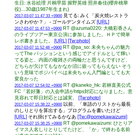
生日: 水谷絵理 片桐早苗 握野英雄 照井春佳(櫻井桃華
役)…30歳(1987年生まれ)
見てる: みく「炭火焼レストラ
2017-03-07 11:47:33 +0900
ンさわやか？」 - ゴールデンタイムズ
[URL]
RT @azuma0220: 大橋彩香さん
2017-03-07 11:47:53 +0900
のライブツアー東京公演に参加しました。ＨＰで簡単
レポ書きました。
[URL]
[Tw:photo]
RT @pa_so: 未央ちゃんの魅力
2017-03-07 11:52:48 +0900
ってThe パッションという感じでアイドルとして輝い
てる姿と、内面の複雑さの両輪だと思うんですけど、
どちらが欠けてもなかなか沼に嵌ってもらえない そう
いう意味でポジパイベは未央ちゃん入門編としても大
変良かった
RT @kaneko_hk: 若林直美公式
2017-03-07 12:54:02 +0900
FC「若好藩」の入会申請がhttps対応になりました。意
見容れて即日対応とは誠実。
[Tw:photo]
以前、「単語のリストから最長
2017-03-07 15:38:22 +0900
のしりとりを算出する」プログラムを書いたけど
[URL]
それ掛けてみるかなあ
[Tw:@pomekawaizumi]
RT @pomekawaizumi: ひとりア
2017-03-07 15:38:25 +0900
イマス人名しりとりしてたけど、「か」で終わる名前