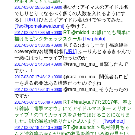
が多すぎてすぐに詰む
書いた: アイマスのアイドル名
2017-03-07 15:55:53 +0900
でしりとり（なるべく多くの人数を入れるようにす
る）
[URL]
ひとまずアイドル名だけでやってみた。
[Tw:@pomekawaizumi]
を受けて。
RT @midori_a: 誰にでも簡単に
2017-03-07 17:36:59 +0900
描けるピンクチェックスクール
[Tw:photo]
見てる: はっしー☆｜福原綾香
2017-03-07 17:38:05 +0900
のeveryday名場面劇場
[URL]
ふーりんとるるきゃんで
一緒にはっしーライブ行ったのか
@rara_mu_mu_ 目撃したんで
2017-03-07 17:43:54 +0900
すか…！
@rara_mu_mu_ 関係者もロビ
2017-03-07 17:46:12 +0900
ーを通る必要はある構造だったのですね
@rara_mu_mu_ そうだったの
2017-03-07 17:52:31 +0900
ですか…
RT @inatyuu777: 2017年、春よ
2017-03-07 17:55:49 +0900
り雑誌「電撃マオウ」にてアイドルマスター ミリオン
ライブ！のコミカライズをさせて頂けることになりま
した。誠心誠意頑張りたいと思います。
[Tw:photo]
RT @suuunch: > 島村卯月ちゃ
2017-03-07 18:42:13 +0900
んと渋谷凛ちゃんが765の衣装を着ている姿が見たい