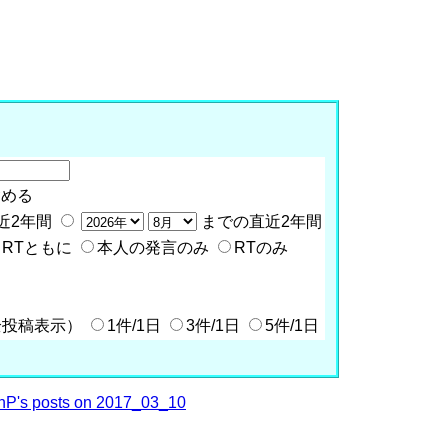
含める
近2年間
までの直近2年間
RTともに
本人の発言のみ
RTのみ
全投稿表示）
1件/1日
3件/1日
5件/1日
P's posts on 2017_03_10