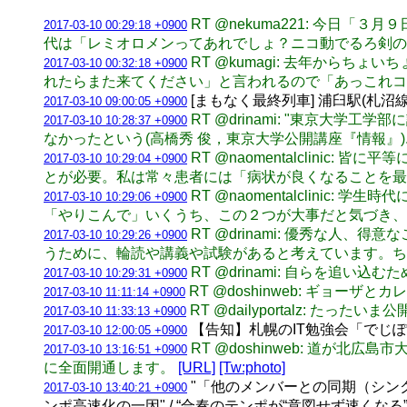
RT @nekuma221: 今
2017-03-10 00:29:18 +0900
代は「レミオロメンってあれでしょ？ニコ動でるろ剣の
RT @kumagi: 去年から
2017-03-10 00:32:18 +0900
れたらまた来てください」と言われるので「あっこれコンピュー
[まもなく最終列車] 浦臼駅(札沼線) 新
2017-03-10 09:00:05 +0900
RT @drinami: "東京大
2017-03-10 10:28:37 +0900
なかったという(高橋秀 俊，東京大学公開講座『情報』).
RT @naomentalclin
2017-03-10 10:29:04 +0900
とが必要。私は常々患者には「病状が良くなることを最
RT @naomentalclin
2017-03-10 10:29:06 +0900
「やりこんで」いくうち、この２つが大事だと気づき、
RT @drinami: 優秀な
2017-03-10 10:29:26 +0900
うために、輪読や講義や試験があると考えています。ち
RT @drinami: 自らを追
2017-03-10 10:29:31 +0900
RT @doshinweb: ギョー
2017-03-10 11:11:14 +0900
RT @dailyportalz: たっ
2017-03-10 11:33:13 +0900
【告知】札幌のIT勉強会「でじぽろ
2017-03-10 12:00:05 +0900
RT @doshinweb: 道
2017-03-10 13:16:51 +0900
に全面開通します。
[URL]
[Tw:photo]
"「他のメンバーとの同期（シン
2017-03-10 13:40:21 +0900
ンポ高速化の一因" / “合奏のテンポが“意図せず速くなる”原