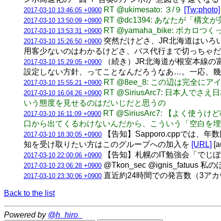
RT @ukimesato: ３/９
[Tw:photo]
2017-03-10 13:46:05 +0900
RT @dc1394: あなたが
2017-03-10 13:50:09 +0900
RT @yamaha_bike: ボ
2017-03-10 13:53:31 +0900
突然だけどさ、JR北海道はいろ
2017-03-10 15:26:50 +0900
用客少ないのはわかるけどさ、バス代行まで切っちゃだ
（続き）JR北海道が根室本線の
2017-03-10 15:29:05 +0900
設定しない方針、ってことなんだろうなあ…。一応、幾
RT @8ee_8: この辺は完
2017-03-10 15:55:21 +0900
RT @SiriusArc7: 
2017-03-10 16:04:26 +0900
いう態度を見せるのはだいじだと思うの
RT @SiriusArc7: 【よ
2017-03-10 16:11:09 +0900
口から出てくるわけないんだから、こういう「空白を埋
【告知】Sapporo.cppでは
2017-03-10 18:30:05 +0900
知を受け取りたい方はこのグループへの加入を
[URL]
[a
【告知】札幌のIT勉強会「でじぽろ
2017-03-10 22:00:06 +0900
@Tkon_sec @ignis_fatu
2017-03-10 23:06:28 +0900
直近約24時間での発言数（3アカウント合計
2017-03-10 23:30:06 +0900
Back to the list
Powered by
@h_hiro_