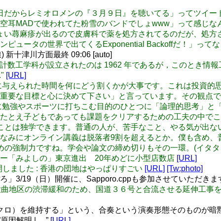
日「３月９日だからレミオロメンの『３月９日』を聴いてる」ってツ
空耳MADで使われてた粉雪のバンドでしょwww」って感じな
ちょいちょい蕁麻疹が出るので皮膚科で薬を処方されてるのだが、
タの世界で出てくるExponential Backoffだ！」って
十津川方面最終 09:06 [auto]
学工学部に計数工学科が設立されたのは 1962 年であるが，この
"
[URL]
ic: 皆に平等に与えられた時間を何にどう割くかが大事です。これ
重要な目標と心に決めて下さい」と言っています。その観点で
ic: 学生時代に勉強やスポーツに打ちこむ目的のひとつに「論理的
たとえ子どもであっても課題をクリアするための工夫の中でこ
人、得意なことは独学できます。普通の人が、苦手なこと、やる気
なみにオンライン講義は脱落者9割を超えるとか。僕も含め、
い込むための強制力ですね。学会や論文の締め切りもその一環。(イタタ
ザとカレー「みよしの」東京進出 20年めどに小型店数店
[URL]
たいま公開しました : 香港の団地はやっぱりすごい
[URL]
[Tw:photo]
」3/19（日）開催に、Sapporo.cppも参加させていただき
が北広島市大曲地区の渋滞緩和のため、国道３６号と合流させる延伸
クロ）を維持する」という、合奏という演奏形態そのものが暗
因解明 | …”
[URL]