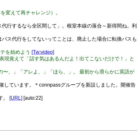
言語を変えて再チャレンジ）。
ス代行するなら全区間して」。根室本線の落合～新得間ね。利
はバス代行をしてないってことは、廃止した場合に転換バスも
ステを始めよう
[Tw:video]
でも同じ表現覚えて「話す気はあるんだよ！出てこないだけで！」と
の〜、」「その〜、」「アレよ、」「ほら、」。 最初から滑らかに英語が
催しています。＊connpassグループを新設しました。開催告
ます。
[URL]
[auto:22]