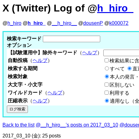
X (Twitter) Log of @
h_hiro_
@
h_hiro
@
h_hiro_
@
__h_hiro__
@
dousenP
@
k000072
検索キーワード
オプション
【試験運用中】除外キーワード
（
ヘルプ
）
自動投稿
（
ヘルプ
）
検索結果に
検索する期間
すべて
直
検索対象
本人の発言・
大文字・小文字
区別しない
ワイルドカード
（
ヘルプ
）
利用する
圧縮表示
（
ヘルプ
）
適用なし（
Back to the list
@__h_hiro__'s posts on 2017_03_10
@dousen
2017_03_10 (金): 25 posts