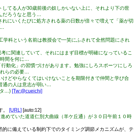
イートしてる人が30歳前後の奴しかいない上に、それより下の世
んだろうなと思う…
処方されにいくたびに処方される薬の日数が倍々で増えて「薬が切
な…
とき情報工学科という名前は教授会で一笑にふされて全然問題にされ
は投資的思考に関連していて、それにはまず目標が明確になっているこ
時間を何に…
思考」と「行動化」の習慣づけがあります。勉強にしろスポーツにしろ
れらの必要…
が出ないけどやらなくてはいけないことを期限付きで仲間と学び合
普通の人は意志が弱い…
タ…)
[Tw:@cueichi]
ます。
[URL]
[auto:12]
工事を進めていた道道仁別大曲線（羊ケ丘通）が３０日午前１０時
黙的に備えている制約下でのタイミング調節メカニズムが、テ