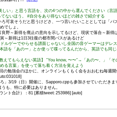
「構文が美しい」と思う言語を、次の4つの中から選んでください（
カロつくってないほう。 #自分をあり得ないほどの雑さで紹介する
いろ可哀そうだと思うけどさ、一つ言いたいこととしては「バ
めでしょ。
富良野～新得を廃止の意向を示してるけど、現状で落合～新得
寅～新得は1日3往復の都市間バスがあるけど
全にアイドルゲーでやらせる譜面じゃないし全国の音ゲーマーはデレ
日本人でさえ日本語を「あのー」とか使って喋ってるんだから、英語
く使うけど教えてもらえない英語】 "You know, 〜〜"→「あ
める言葉」を使って落ち着く方法を覚えよう
、年数回の勉強会のほかに、オンラインもくもく会をおおむね毎週開
uto:031018]
」3/19（日）開催に、Sapporo.cppも参加させていただき
us 私のほうも、特に必要はありません。
）：81 [累積tweet: 253986] [auto]