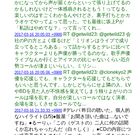
かになってから声が届くからといって張り上げてるの
かもしれないけど一体感崩されるともう！ってなる。
楽しいのはすごくわかるんやけどさ。裏手打ちとかカ
ラオケでやってよって思った。でも最後に坂上Pが
「私語はやめてな？」って言ってくれ…
RT @getwild23: @getwild23 会
2017-03-16 20:05:03 +0900
社のPの方とよく喋るけど「ミリオンはライブで成り
立ってるところある」って話からするとデレに比べて
キャラクターよりも声優が勝ってるのかな。歌手声優
ライブなんか行くとアイマスの比じゃないくらい厄介
勢コールが凄まじいらしい。ミリシ…
RT @getwild23: @clonekyo2 声
2017-03-16 20:05:06 +0900
優を応援しても、キャラクターを応援してもどちらで
もいいと思うんです。しかしどちらにせよ隣の人、LV
やBDを見た人が不快感を覚えてしまう独りよがりのコ
ールは場を乱す。自分が楽しいコールではなく演者、
会場を楽しくさせるコールでな…
#デレパ 昨日の聴いた。個人的
2017-03-16 21:33:33 +0900
なハイライト(1/5)●飯屋「お聞き頂いた曲は…ないで
すね」●るーりぃ「この（ゲストの）二人に何の話聞
くか忘れちゃったんだ（白々しく）」●CDの内容につ