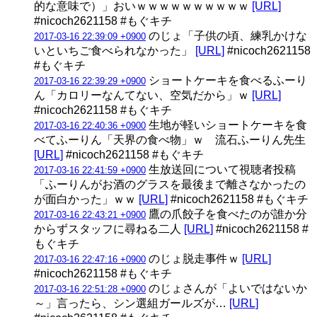
的な意味で）」おいｗｗｗｗｗｗｗｗｗｗ
[URL]
#nicoch2621158 #もぐキチ
のじょ「子供の頃、練乳かけな
2017-03-16 22:39:09 +0900
いといちご食べられなかった」
[URL]
#nicoch2621158
#もぐキチ
ショートケーキを食べるふーり
2017-03-16 22:39:29 +0900
ん「カロリーなんてない、空気だから」ｗ
[URL]
#nicoch2621158 #もぐキチ
生地が軽いショートケーキを食
2017-03-16 22:40:36 +0900
べてふーりん「天界の食べ物」ｗ 流石ふーりん先生
[URL]
#nicoch2621158 #もぐキチ
生放送回について視聴者投稿
2017-03-16 22:41:59 +0900
「ふーりんがお酒のグラスを最後まで離さなかったの
が面白かった」ｗｗ
[URL]
#nicoch2621158 #もぐキチ
鷹の爪餃子を食べたのが誰か分
2017-03-16 22:43:21 +0900
からずスタッフに尋ねる二人
[URL]
#nicoch2621158 #
もぐキチ
のじょ脱走事件ｗ
[URL]
2017-03-16 22:47:16 +0900
#nicoch2621158 #もぐキチ
のじょさんが「よいではないか
2017-03-16 22:51:28 +0900
～」言ったら、シン選組ガールズが…
[URL]