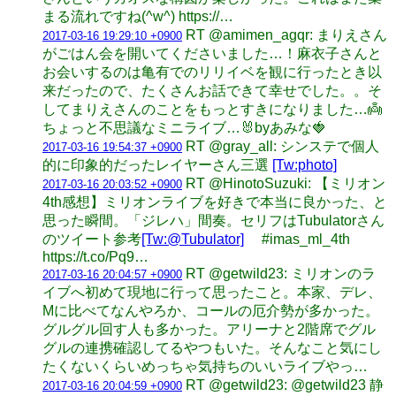
まる流れですね(^w^) https://…
RT @amimen_agqr: まりえさん
2017-03-16 19:29:10 +0900
がごはん会を開いてくださいました…！麻衣子さんと
お会いするのは亀有でのリリイベを観に行ったとき以
来だったので、たくさんお話できて幸せでした。。そ
してまりえさんのことをもっとすきになりました…👼
ちょっと不思議なミニライブ…🐰byあみな🍓
RT @gray_all: シンステで個人
2017-03-16 19:54:37 +0900
的に印象的だったレイヤーさん三選
[Tw:photo]
RT @HinotoSuzuki: 【ミリオン
2017-03-16 20:03:52 +0900
4th感想】ミリオンライブを好きで本当に良かった、と
思った瞬間。「ジレハ」間奏。セリフはTubulatorさん
のツイート参考
[Tw:@Tubulator]
#imas_ml_4th
https://t.co/Pq9…
RT @getwild23: ミリオンのラ
2017-03-16 20:04:57 +0900
イブへ初めて現地に行って思ったこと。本家、デレ、
Mに比べてなんやろか、コールの厄介勢が多かった。
グルグル回す人も多かった。アリーナと2階席でグル
グルの連携確認してるやつもいた。そんなこと気にし
たくないくらいめっちゃ気持ちのいいライブやっ…
RT @getwild23: @getwild23 静
2017-03-16 20:04:59 +0900