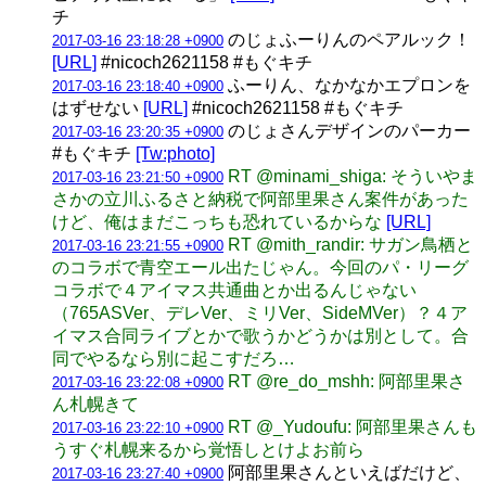
チ
のじょふーりんのペアルック！
2017-03-16 23:18:28 +0900
[URL]
#nicoch2621158 #もぐキチ
ふーりん、なかなかエプロンを
2017-03-16 23:18:40 +0900
はずせない
[URL]
#nicoch2621158 #もぐキチ
のじょさんデザインのパーカー
2017-03-16 23:20:35 +0900
#もぐキチ
[Tw:photo]
RT @minami_shiga: そういやま
2017-03-16 23:21:50 +0900
さかの立川ふるさと納税で阿部里果さん案件があった
けど、俺はまだこっちも恐れているからな
[URL]
RT @mith_randir: サガン鳥栖と
2017-03-16 23:21:55 +0900
のコラボで青空エール出たじゃん。今回のパ・リーグ
コラボで４アイマス共通曲とか出るんじゃない
（765ASVer、デレVer、ミリVer、SideMVer）？４ア
イマス合同ライブとかで歌うかどうかは別として。合
同でやるなら別に起こすだろ…
RT @re_do_mshh: 阿部里果さ
2017-03-16 23:22:08 +0900
ん札幌きて
RT @_Yudoufu: 阿部里果さんも
2017-03-16 23:22:10 +0900
うすぐ札幌来るから覚悟しとけよお前ら
阿部里果さんといえばだけど、
2017-03-16 23:27:40 +0900