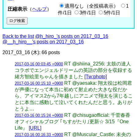
適用なし（全投稿表示）
1
圧縮表示
（
ヘルプ
）
件/1日
3件/1日
5件/1日
Back to the list
@h_hiro_'s posts on 2017_03_16
@__h_hiro__'s posts on 2017_03_16
2017_03_16 (木): 66 posts
RT @shiina_2256: 太鼓の達人
2017-03-16 00:03:45 +0900
コラボでエンジェルドリームの英語の部分を収録する
緒方智絵里ちゃんを描きました
[Tw:photo]
RT @yaesaka: 翔太役は松岡君
2017-03-16 00:15:10 +0900
が声優になって本当に初めて射止めた大きな役だか
ら、アイマス2から7年越しにアニメで翔太を演じるこ
とに本当に感動して泣いてくれたんだと思う。ありが
とうよ…
RT @chisugaofficial: 千菅春香
2017-03-16 00:15:24 +0900
オフィシャルブログ ｢ちすがたり｣更新☆ 3/15『One
Life』
[URL]
RT @Muscular_Castle: 未央の
2017-03-16 00:16:33 +0900