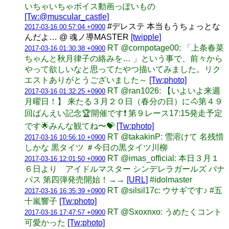
いちゃいちゃボイス動画っぽいもの
[Tw:@muscular_castle]
#デレステ 本当もうちょっとな
2017-03-16 00:57:04 +0900
んだよ… @ 魂ノ導MASTER
[twipple]
RT @cornpotage00: 「上条春菜
2017-03-16 01:30:38 +0900
ちゃんと秋月律子の絡みを… 」という事で、前々から
やって欲しいなと思ってたやつ描いてみました。リク
エストありがとうございました～
[Tw:photo]
RT @ran1026: 【いよいよ来週
2017-03-16 01:32:25 +0900
月曜日！】 来たる３月２０日（春分の日）に🐴第４９
回ばんえい記念🏆開催です❗️ 第９レース17:15発走予定
です🌟みんな観てね〜💝
[Tw:photo]
RT @takakinP: 雪溶けて 名残惜
2017-03-16 10:56:10 +0900
しかな 黒タイツ ＃今日の黒タイツ川柳
RT @imas_official: 本日３月１
2017-03-16 12:01:50 +0900
６日より アイドルマスター シンデレラガールズ バナ
パス 第四弾発売開始！→→
[URL]
#idolmaster
RT @silsil17c: ウサギです♪ #五
2017-03-16 16:35:39 +0900
十嵐響子
[Tw:photo]
RT @Sxoxnxo: うめたくコント
2017-03-16 17:47:57 +0900
可愛かった
[Tw:photo]