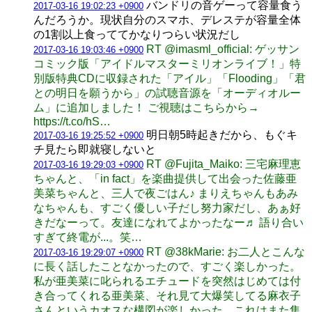
バンドリの音ゲーって容量食う
2017-03-16 19:02:23 +0900
んだろうか。現状自分のスマホ、デレステが容量全体
の1割以上食っててかなりつらい状況だし
RT @imasml_official: ゲッサン
2017-03-16 19:03:46 +0900
コミック版「アイドルマスターミリオンライブ！」特
別版特典CDに収録された「アイル」「Flooding」「君
との明日を願うから」の試聴音源を「オーディオルー
ム」に追加しました！ ご視聴はこちらから→
https://t.co/hS…
明日朝5時起きだから、もぐキ
2017-03-16 19:25:52 +0900
チ見たら即就寝しないと
RT @Fujita_Maiko: 三宅麻理恵
2017-03-16 19:29:03 +0900
ちゃんと、「in fact」を楽曲提供して出会った佐藤亜
美菜ちゃんと、三人で夜ごはん♪ まりえちゃんもあみ
なちゃんも、すごく優しい子だし努力家だし、あぁ好
きだなーって。友達になれてよかったなー♬ 語り合い
すぎて終電が...。笑…
RT @38kMarie: お二人とこんな
2017-03-16 19:29:07 +0900
に長く話したことなかったので、すごく楽しかった。
私が亜美菜に叱られるエチュードを突然はじめては付
き合ってくれる亜美菜、それ見て大爆笑してる麻衣子
さんというカオスな構図が楽しかった。これはまた集