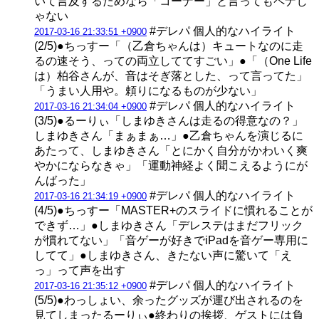
いて言及するためなら「コーナー」と言ってもペナじ
ゃない
#デレパ 個人的なハイライト
2017-03-16 21:33:51 +0900
(2/5)●ちっすー「（乙倉ちゃんは）キュートなのに走
るの速そう、っての両立しててすごい」●「（One Life
は）柏谷さんが、音はそぎ落とした、って言ってた」
「うまい人用や。頼りになるものが少ない」
#デレパ 個人的なハイライト
2017-03-16 21:34:04 +0900
(3/5)●るーりぃ「しまゆきさんは走るの得意なの？」
しまゆきさん「まぁまぁ…」●乙倉ちゃんを演じるに
あたって、しまゆきさん「とにかく自分がかわいく爽
やかにならなきゃ」「運動神経よく聞こえるようにが
んばった」
#デレパ 個人的なハイライト
2017-03-16 21:34:19 +0900
(4/5)●ちっすー「MASTER+のスライドに慣れることが
できず…」●しまゆきさん「デレステはまだフリック
が慣れてない」「音ゲーが好きでiPadを音ゲー専用に
してて」●しまゆきさん、きたない声に驚いて「え
っ」って声を出す
#デレパ 個人的なハイライト
2017-03-16 21:35:12 +0900
(5/5)●わっしょい、余ったグッズが運び出されるのを
見てしまったるーりぃ●終わりの挨拶、ゲストには負