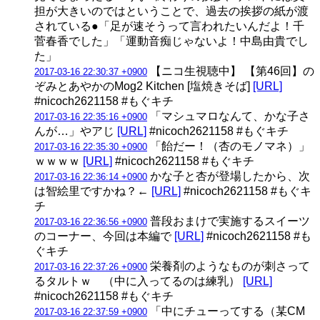
担が大きいのではということで、過去の挨拶の紙が渡
されている●「足が速そうって言われたいんだよ！千
菅春香でした」「運動音痴じゃないよ！中島由貴でし
た」
【ニコ生視聴中】 【第46回】の
2017-03-16 22:30:37 +0900
ぞみとあやかのMog2 Kitchen [塩焼きそば]
[URL]
#nicoch2621158 #もぐキチ
「マシュマロなんて、かな子さ
2017-03-16 22:35:16 +0900
んが…」やアじ
[URL]
#nicoch2621158 #もぐキチ
「飴だー！（杏のモノマネ）」
2017-03-16 22:35:30 +0900
ｗｗｗｗ
[URL]
#nicoch2621158 #もぐキチ
かな子と杏が登場したから、次
2017-03-16 22:36:14 +0900
は智絵里ですかね？←
[URL]
#nicoch2621158 #もぐキ
チ
普段おまけで実施するスイーツ
2017-03-16 22:36:56 +0900
のコーナー、今回は本編で
[URL]
#nicoch2621158 #も
ぐキチ
栄養剤のようなものが刺さって
2017-03-16 22:37:26 +0900
るタルトｗ （中に入ってるのは練乳）
[URL]
#nicoch2621158 #もぐキチ
「中にチューってする（某CM
2017-03-16 22:37:59 +0900