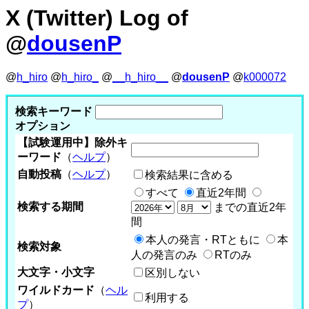
X (Twitter) Log of
@
dousenP
@
h_hiro
@
h_hiro_
@
__h_hiro__
@
dousenP
@
k000072
検索キーワード
オプション
【試験運用中】除外キ
ーワード
（
ヘルプ
）
自動投稿
（
ヘルプ
）
検索結果に含める
すべて
直近2年間
検索する期間
までの直近2年
間
本人の発言・RTともに
本
検索対象
人の発言のみ
RTのみ
大文字・小文字
区別しない
ワイルドカード
（
ヘル
利用する
プ
）