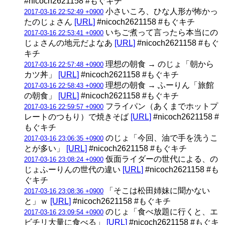
#nicoch2621158 #もぐキチ
小さいころ、ひな人形が怖かっ
2017-03-16 22:52:49 +0900
たのじょさん
[URL]
#nicoch2621158 #もぐキチ
いちご煮って言ったら本当にの
2017-03-16 22:53:41 +0900
じょさんの地元だよなあ
[URL]
#nicoch2621158 #もぐ
キチ
理想の朝食 → のじょ「朝から
2017-03-16 22:57:48 +0900
カツ丼」
[URL]
#nicoch2621158 #もぐキチ
理想の朝食 → ふーりん「旅館
2017-03-16 22:58:43 +0900
の朝食」
[URL]
#nicoch2621158 #もぐキチ
フライパン（あくまでホットプ
2017-03-16 22:59:57 +0900
レートのつもり）で焼きそば
[URL]
#nicoch2621158 #
もぐキチ
のじょ「今回、油で手を洗うこ
2017-03-16 23:06:35 +0900
とが多い」
[URL]
#nicoch2621158 #もぐキチ
仮面ライダーの世代による、の
2017-03-16 23:08:24 +0900
じょふーりんの世代の違い
[URL]
#nicoch2621158 #も
ぐキチ
「そこは松田姉妹に聞かない
2017-03-16 23:08:36 +0900
と」ｗ
[URL]
#nicoch2621158 #もぐキチ
のじょ「食べ放題に行くと、エ
2017-03-16 23:09:54 +0900
ビチリ大量に食べる」
[URL]
#nicoch2621158 #もぐキ