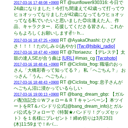
RT @sunflower930316: 今日で
2017-03-16 17:48:08 +0900
24歳になりました！今打ち間違えて42歳って打ってウ
ヒョオッってなりましたが42歳になってもウヒョオッ
ってなる私でいたいと思いました😊出逢えた人、作
品、キャラクター、応援してくださる皆さん、これか
らもよろしくお願いします✌️✨ h…
RT @AyakaOhashi: ひさび
2017-03-16 18:47:25 +0900
さ！！！！たのしみ☺️(あやか)
[Tw:@hibiki_radio]
RT @7toriaezu: 【デレステ】太
2017-03-16 18:47:40 +0900
鼓の達人SEが合う曲は
[URL]
#imas_cg
[Tw:photo]
RT @Ciclista_frog: 職場のおっ
2017-03-16 18:48:41 +0900
さん「大橋彩香って知ってる？」 私「へごちん？」 お
っさん「うん、へごちん」
RT @Ciclista_frog: 息子さんが
2017-03-16 18:48:43 +0900
へごちん沼に浸かっているらしい
RT @bang_dream_gbp: 【ガル
2017-03-16 19:00:13 +0900
パ配信記念☆Ｗフォロー＆ＲＴキャンペーン】本ツイ
ートをRT＆バンドリ公式(@bang_dream_info)とガル
パ公式をフォローで《特製★バンドリ！グッズセッ
ト》を１名様にプレゼント！締め切りは3月23日
(木)11:59まで！#バ…