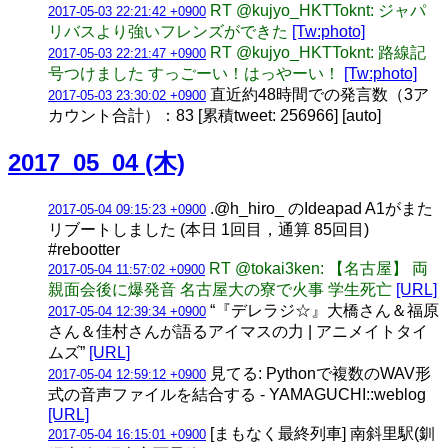
RT @kujyo_HKTToknt: ジャパ
2017-05-03 22:21:42 +0900
リバスより強いフレンズができた
[Tw:photo]
RT @kujyo_HKTToknt: 路線記
2017-05-03 22:21:47 +0900
号つけました すっごーい！はっやーい！
[Tw:photo]
直近約48時間での発言数（3ア
2017-05-03 23:30:02 +0900
カウント合計）：83 [累積tweet: 256966] [auto]
2017_05_04 (木)
.@h_hiro_ のIdeapad A1がまた
2017-05-04 09:15:23 +0900
リブートしました (本日 1回目，通算 85回目)
#rebootter
RT @tokai3ken: 【名古屋】 両
2017-05-04 11:57:02 +0900
親面会後に爆発音 名古屋大の寮で火事 学生死亡
[URL]
“『デレラジ☆』大橋さん＆福原
2017-05-04 12:39:34 +0900
さん＆佳村さんが語るアイマスの力 | アニメイトタイ
ムズ”
[URL]
見てる: Pythonで複数のWAV形
2017-05-04 12:59:12 +0900
式の音声ファイルを結合する - YAMAGUCHI::weblog
[URL]
[まもなく最終列車] 南斜里駅(釧
2017-05-04 16:15:01 +0900