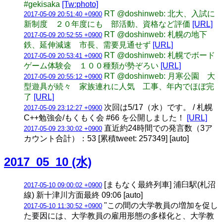
#gekisaka
[Tw:photo]
RT @doshinweb: 北大、入試に
2017-05-09 20:51:40 +0900
新制度 ２０年度にも 部活動、資格など評価
[URL]
RT @doshinweb: 札幌の地下
2017-05-09 20:52:55 +0900
鉄、延伸減速 市長、需要見通せず
[URL]
RT @doshinweb: 札幌でボード
2017-05-09 20:53:41 +0900
ゲーム体験会 １００種類が勢ぞろい
[URL]
RT @doshinweb: 月寒公園 大
2017-05-09 20:55:12 +0900
型遊具が続々 家族連れに人気 工事、年内でほぼ完
了
[URL]
次回は5/17（水）です。 / 札幌
2017-05-09 23:12:27 +0900
C++勉強会/もくもく会 #66 を公開しました！
[URL]
直近約24時間での発言数（3ア
2017-05-09 23:30:02 +0900
カウント合計）：53 [累積tweet: 257349] [auto]
2017_05_10 (水)
[まもなく最終列車] 浦臼駅(札沼
2017-05-10 09:00:02 +0900
線) 新十津川方面最終 09:06 [auto]
"この間の大学教員の増加を促し
2017-05-10 11:30:52 +0900
た要因には、大学教員の雇用形態の多様化と、大学教