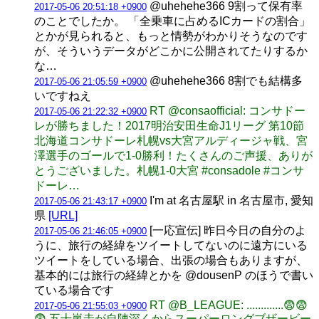
@uhehehe366 9割って保有率
2017-05-06 20:51:18 +0900
のことでしたか。 「全乗車に占めるICカードの割合」
とかが見られると、もっと情勢がわかりそうなのです
が、そういうデータがどこかに公開されてたりするか
な…
@uhehehe366 8割でも結構多
2017-05-06 21:05:59 +0900
いですねえ
RT @consaofficial: コンサドー
2017-05-06 21:22:32 +0900
レが勝ちました！2017明治安田生命J1リーグ 第10節
北海道コンサドーレ札幌vs大宮アルディージャ戦、宮
澤選手のゴールで1-0勝利！たくさんのご声援、ありが
とうございました。札幌1-0大宮 #consadole #コンサ
ドーレ…
I'm at 名古屋駅 in 名古屋市, 愛知
2017-05-06 21:43:17 +0900
県
[URL]
[一応宣伝] 昨日今日の自分のよ
2017-05-06 21:46:05 +0900
うに、旅行の経緯をツイートしてないのに遠方にいる
ツイートをしている場合、出張の場合もありますが、
基本的には旅行の経緯とかを @dousenP のほうで書い
ている場合です
RT @B_LEAGUE: .............😨😨
2017-05-06 21:55:03 +0900
😨 五十嵐圭が自陣深くからスーパーロングブザービー