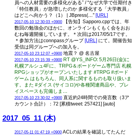
員への人材需要の多様化がある" / “なぜ大学で任期付き
「特任教員」が急増したのか 多様化する「大学教員」
はどこへ向かう？（1） | JBpress(…”
[URL]
【告知】Sapporo.cppでは、年
2017-05-10 12:30:03 +0900
数回の勉強会のほかに、オンラインもくもく会をおお
むね毎週開催しています。＊次回は2017/05/17です。
＊参加方法はconnpassグループ
[URL]
にて。開催告知
受信は同グループへの加入を。
地震？ @ 名古屋
2017-05-10 23:12:07 +0900
RT @YS_INFO: 5月26日(金)に
2017-05-10 23:15:39 +0900
札幌アルシュ4Fに、TRPG＆ボードゲーム専門店 札幌
RPGショップがオープンいたします #TRPG #ボード
ゲーム はもちろん、同人系に関するものも取り扱いま
す。また #ダイス (サイコロ)や各種関連商品や、プレ
イスペースも完備しま…
直近約24時間での発言数（3ア
2017-05-10 23:30:02 +0900
カウント合計）：72 [累積tweet: 257421] [auto]
2017_05_11 (木)
ACLの結果を確認してたんだ
2017-05-11 01:47:19 +0900