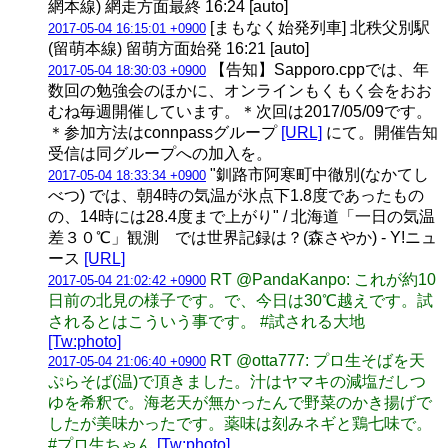
網本線) 網走方面最終 16:24 [auto]
[まもなく始発列車] 北秩父別駅
2017-05-04 16:15:01 +0900
(留萌本線) 留萌方面始発 16:21 [auto]
【告知】Sapporo.cppでは、年
2017-05-04 18:30:03 +0900
数回の勉強会のほかに、オンラインもくもく会をおお
むね毎週開催しています。＊次回は2017/05/09です。
＊参加方法はconnpassグループ
[URL]
にて。開催告知
受信は同グループへの加入を。
"釧路市阿寒町中徹別(なかてし
2017-05-04 18:33:34 +0900
べつ) では、朝4時の気温が氷点下1.8度であったもの
の、14時には28.4度まで上がり" / 北海道「一日の気温
差３０℃」観測 では世界記録は？(森さやか) - Y!ニュ
ース
[URL]
RT @PandaKanpo: これが約10
2017-05-04 21:02:42 +0900
日前の北見の様子です。で、今日は30℃越えです。試
されるとはこういう事です。 #試される大地
[Tw:photo]
RT @otta777: プロ生そばを天
2017-05-04 21:06:40 +0900
ぷらそば(温)で頂きました。汁はヤマキの減塩だしつ
ゆを希釈で。海老天が無かったんで野菜のかき揚げで
したが美味かったです。薬味は刻みネギと鶏七味で。
#プロ生ちゃん
[Tw:photo]