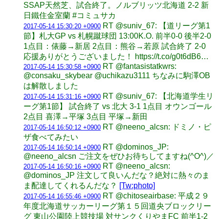
SSAP天然芝、試合終了。ノルブリッツ北海道 2-2 新
日鐵住金室蘭 #コミュサカ
RT @suniv_67: 【道リーグ第1
2017-05-14 15:30:20 +0900
節】札大GP vs 札幌蹴球団 13:00K.O. 前半0-0 後半2-0
1点目：俵藤→新居 2点目：熊谷→若原 試合終了 2-0
応援ありがとうございました！ https://t.co/g0t6dB6…
RT @fantasistatkwrs:
2017-05-14 15:30:58 +0900
@consaku_skybear @uchikazu3111 ちなみに駒澤OB
は解散しました
RT @suniv_67: 【北海道学生リ
2017-05-14 15:31:16 +0900
ーグ第1節】 試合終了 vs 北大 3-1 1点目 オウンゴール
2点目 喜澤→平塚 3点目 平塚→新田
RT @neeno_alcsn: ドミノ・ピ
2017-05-14 16:50:12 +0900
ザ食べてみたい
RT @dominos_JP:
2017-05-14 16:50:14 +0900
@neeno_alcsn ご注文をぜひお待ちしてますね(^O^)／
RT @neeno_alcsn:
2017-05-14 16:50:16 +0900
@dominos_JP 注文して良いんだな？絶対に熱々のま
ま配達してくれるんだな？
[Tw:photo]
RT @chitoseairbase: 平成２９
2017-05-14 16:55:46 +0900
年度北海道サッカーリーグ第１５回道央ブロックリー
グ 東山公園陸上競技場 対サンクくりやまFC 前半1-2