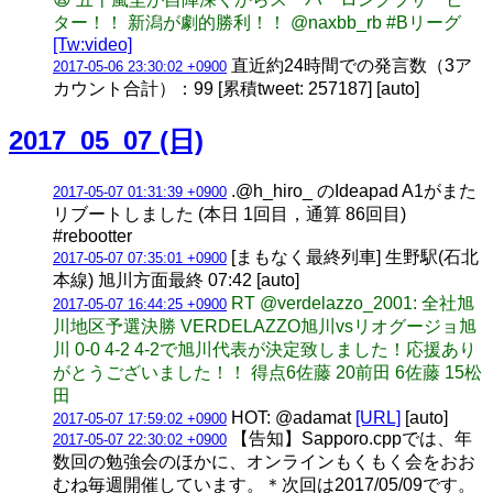
ター！！ 新潟が劇的勝利！！ @naxbb_rb #Bリーグ
[Tw:video]
直近約24時間での発言数（3ア
2017-05-06 23:30:02 +0900
カウント合計）：99 [累積tweet: 257187] [auto]
2017_05_07 (日)
.@h_hiro_ のIdeapad A1がまた
2017-05-07 01:31:39 +0900
リブートしました (本日 1回目，通算 86回目)
#rebootter
[まもなく最終列車] 生野駅(石北
2017-05-07 07:35:01 +0900
本線) 旭川方面最終 07:42 [auto]
RT @verdelazzo_2001: 全社旭
2017-05-07 16:44:25 +0900
川地区予選決勝 VERDELAZZO旭川vsリオグージョ旭
川 0-0 4-2 4-2で旭川代表が決定致しました！応援あり
がとうございました！！ 得点6佐藤 20前田 6佐藤 15松
田
HOT: @adamat
[URL]
[auto]
2017-05-07 17:59:02 +0900
【告知】Sapporo.cppでは、年
2017-05-07 22:30:02 +0900
数回の勉強会のほかに、オンラインもくもく会をおお
むね毎週開催しています。＊次回は2017/05/09です。