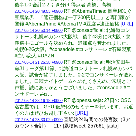
後半1-0 合計2-2 引き分け 得点者 高橋、高橋
RT @AbemaTimes: 倒産相次ぐ
2017-05-14 20:49:53 +0900
豆腐業界 「適正価格は一丁200円以上」と専門家が
警鐘 #AbemaPrime #AbemaTV #豆腐 #適正価格
[URL]
RT @consaofficial: 北海道コン
2017-05-14 20:50:14 +0900
サドーレ札幌vsガンバ大阪戦、後半43分にG大阪・泉
澤選手にゴールを決められ、追加点を奪われました。
札幌0-2G大阪。#consadole #コンサドーレ #石屋製菓
#白い恋人 #DAZN
RT @consaofficial: 明治安田生
2017-05-14 21:25:38 +0900
命J1リーグ第11節、北海道コンサドーレ札幌vsガンバ
大阪、試合が終了しました。0-2でコンサドーレが敗れ
ました。日曜ナイトゲームへのたくさんのご来場とご
声援、誠にありがとうございました。#consadole #コ
ンサドーレ #石…
RT @opensuseja: 27日の OSC
2017-05-14 23:16:18 +0900
名古屋では、GPU 仮想化のセミナーを行います。お近
くの方はぜひお越し下さい:
[URL]
直近約24時間での発言数（3ア
2017-05-14 23:30:02 +0900
カウント合計）：117 [累積tweet: 257661] [auto]