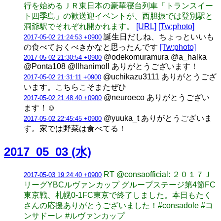
行を始めるＪＲ東日本の豪華寝台列車「トランスイー
ト四季島」の歓送迎イベントが、西胆振では登別駅と
洞爺駅でそれぞれ開かれます。
[URL]
[Tw:photo]
誕生日だしね、ちょっといいも
2017-05-02 21:24:53 +0900
の食べておくべきかなと思ったんです
[Tw:photo]
@odekomuramura @a_halka
2017-05-02 21:30:54 +0900
@Ponta108 @llhanimoll ありがとうございます！
@uchikazu3111 ありがとうござ
2017-05-02 21:31:11 +0900
います。こちらこそまたぜひ
@neuroeco ありがとうござい
2017-05-02 21:48:40 +0900
ます！☺
@yuuka_t ありがとうございま
2017-05-02 22:45:45 +0900
す。家では野菜は食べてる！
2017_05_03 (水)
RT @consaofficial: ２０１７Ｊ
2017-05-03 19:24:40 +0900
リーグYBCルヴァンカップ グループステージ第4節FC
東京戦、札幌0-1FC東京で終了しました。本日もたく
さんの応援ありがとうございました！#consadole #コ
ンサドーレ #ルヴァンカップ