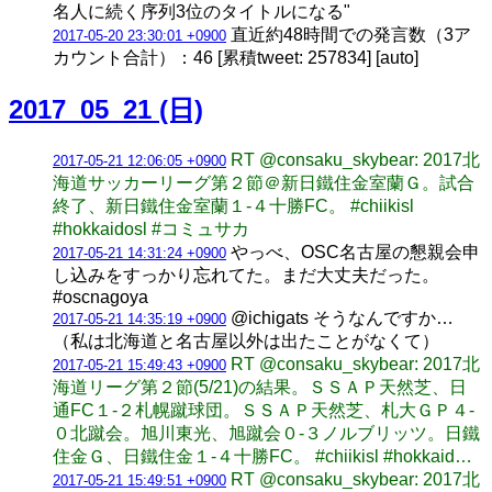
名人に続く序列3位のタイトルになる"
直近約48時間での発言数（3ア
2017-05-20 23:30:01 +0900
カウント合計）：46 [累積tweet: 257834] [auto]
2017_05_21 (日)
RT @consaku_skybear: 2017北
2017-05-21 12:06:05 +0900
海道サッカーリーグ第２節＠新日鐵住金室蘭Ｇ。試合
終了、新日鐵住金室蘭１-４十勝FC。 #chiikisl
#hokkaidosl #コミュサカ
やっべ、OSC名古屋の懇親会申
2017-05-21 14:31:24 +0900
し込みをすっかり忘れてた。まだ大丈夫だった。
#oscnagoya
@ichigats そうなんですか…
2017-05-21 14:35:19 +0900
（私は北海道と名古屋以外は出たことがなくて）
RT @consaku_skybear: 2017北
2017-05-21 15:49:43 +0900
海道リーグ第２節(5/21)の結果。ＳＳＡＰ天然芝、日
通FC１-２札幌蹴球団。ＳＳＡＰ天然芝、札大ＧＰ４-
０北蹴会。旭川東光、旭蹴会０-３ノルブリッツ。日鐵
住金Ｇ、日鐵住金１-４十勝FC。 #chiikisl #hokkaid…
RT @consaku_skybear: 2017北
2017-05-21 15:49:51 +0900