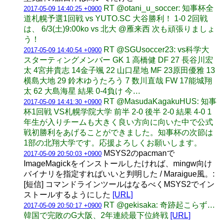
RT @otani_u_soccer: 知事杯全
2017-05-09 14:40:25 +0900
道札幌予選1回戦 vs YUTO.SC 大谷勝利！ 1-0 2回戦
は、 6/3(土)9:00ko vs 北大 @雁来西 次も頑張りましょ
う！
RT @SGUsoccer23: vs科学大
2017-05-09 14:40:54 +0900
スターティングメンバー GK 1 高橋健 DF 27 長谷川宏
太 4宮井貴志 14金子颯 22 山口星地 MF 23原田優雅 13
横島大地 29 鈴木ゆうたろう 7 数川直哉 FW 17能城翔
太 62 大島海星 結果 0-4負け 今…
RT @MasudaKagakuHUS: 知事
2017-05-09 14:41:30 +0900
杯1回戦 VS札幌学院大学 前半 2-0 後半 2-0 結果 4-0 1
年生が入りチームも大きく良い方向に向いた中で公式
戦初勝利をあげることができました。知事杯の次節は
1部の北翔大学です。応援よろしくお願いします。
MSYS2のpacmanで
2017-05-09 20:50:03 +0900
ImageMagickをインストールしたければ、mingw向け
バイナリを指定すればいいと判明した / Maraigue風。:
[短信] コマンドラインツールはなるべくMSYS2でイン
ストールするようにした
[URL]
RT @gekisaka: 奇跡起こらず…
2017-05-09 20:50:17 +0900
韓国で完敗のG大阪、2年連続最下位終戦
[URL]