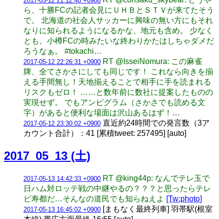
2017-05-12 21:12:48 +0900
ら、十勝FCの記者会見にＵＨＢとＳＴＶが来てたそう
で。 北海道の社会人サッカーに興味の無い方にもそれ
なりに知られるようになるかな、地元も含め。 少なく
とも、小樽FCの時みたいな終わりかたはしちゃダメだ
ろうなぁ。 #tokachi…
RT @IsseiNomura: この麻雀
2017-05-12 22:26:31 +0900
牌、全てさかさにしても同じです！ これなら向きを揃
える手間無し！天地揃えることで相手に手を読まれる
リスクもゼロ！ ……と数年前に数社に提案したものの
実現せず。 でもアンビグラム（さかさでも読める文
字）があると便利な場面は沢山あるはず！…
直近約24時間での発言数（3ア
2017-05-12 23:30:02 +0900
カウント合計）：41 [累積tweet: 257495] [auto]
2017_05_13 (土)
RT @king44p: なんでテレ玉で
2017-05-13 14:42:33 +0900
日ハム対ロッテ戦の中継やるの？？？と思ったらテレ
ビ寿都だ…そんなの道民でも知らねえよ
[Tw:photo]
[まもなく最終列車] 羽帯駅(根室
2017-05-13 16:45:02 +0900