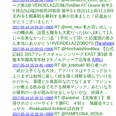
2017-05-14 14:59:06 +0900
ーグ第1節 VERDELAZZO旭川vsBiei FC Grazie 前半3-
0 得点5山端20前田20前田 後半3-1 得点11上田11上田9
天内 6-1 開幕戦を勝利する事が出来ました！応援あり
がとうございました！
RT @rimi_riku: 私が言い出しっ
2017-05-14 14:59:20 +0900
ぺの幟企画。設置も撤去も大変だった(/ω＼)決して1人
じゃ出来なかった;つД｀) 手伝って頂いた応援団の皆さ
ん本当にありがとう! #VERDELAZZOBOYS
[Tw:photo]
RT @HinchadaNorddea: 【公式
2017-05-14 15:00:52 +0900
記録】2017プレナスチャレンジリーグ EAST 第5節 常
盤木学園高等学校 2-5 ノルディーア北海道
[URL]
RT @t_kotobuki: 初心者への
2017-05-14 15:23:45 +0900
「絵が上手くなる方法」アドバイスはテクニック云々
よりまずは如何に楽しく絵を描く経験を積んでいける
かだから、基礎とか真面目なのでなくまず「マジシャ
ンが教える飲み会でモテる簡単マジック」みたいな方
が最初の一歩が踏み出せるじゃないかな。絵描き…
RT @antohst: 【北海道１】 新
2017-05-14 15:30:12 +0900
得サホロリバーサイド 十勝FC ４対１ 旭蹴会 #コミ
ュサカ #hokkaidosl #chikisl 試合終了
RT @PAMPLONA_ROSA:
2017-05-14 15:30:16 +0900