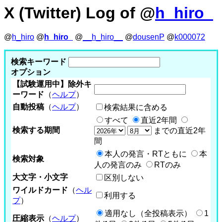
X (Twitter) Log of @
h_hiro_
@
h_hiro
@
h_hiro_
@
__h_hiro__
@
dousenP
@
k000072
検索キーワード
オプション
【試験運用中】除外キ
ーワード
（
ヘルプ
）
自動投稿
（
ヘルプ
）
検索結果に含める
すべて
直近2年間
検索する期間
までの直近2年
間
本人の発言・RTともに
本
検索対象
人の発言のみ
RTのみ
大文字・小文字
区別しない
ワイルドカード
（
ヘル
利用する
プ
）
適用なし（全投稿表示）
1
圧縮表示
（
ヘルプ
）