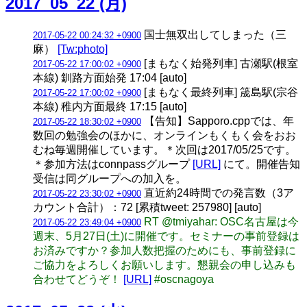
2017_05_22 (月)
国士無双出してしまった（三
2017-05-22 00:24:32 +0900
麻）
[Tw:photo]
[まもなく始発列車] 古瀬駅(根室
2017-05-22 17:00:02 +0900
本線) 釧路方面始発 17:04 [auto]
[まもなく最終列車] 筬島駅(宗谷
2017-05-22 17:00:02 +0900
本線) 稚内方面最終 17:15 [auto]
【告知】Sapporo.cppでは、年
2017-05-22 18:30:02 +0900
数回の勉強会のほかに、オンラインもくもく会をおお
むね毎週開催しています。＊次回は2017/05/25です。
＊参加方法はconnpassグループ
[URL]
にて。開催告知
受信は同グループへの加入を。
直近約24時間での発言数（3ア
2017-05-22 23:30:02 +0900
カウント合計）：72 [累積tweet: 257980] [auto]
RT @tmiyahar: OSC名古屋は今
2017-05-22 23:49:04 +0900
週末、5月27日(土)に開催です。セミナーの事前登録は
お済みですか？参加人数把握のためにも、事前登録に
ご協力をよろしくお願いします。懇親会の申し込みも
合わせてどうぞ！
[URL]
#oscnagoya