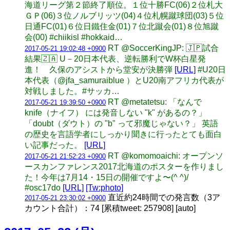
海道リーグ第２節終了順位。１位十勝FC(06)２位札大
ＧＰ(06)３位ノルブリッツ(04)４位札幌蹴球団(03)５位
日通FC(01)６位日鐵住金(01)７位北蹴会(01)８位旭蹴
会(00) #chiikisl #hokkaid…
RT @SoccerKingJP: 🇯🇵試合
2017-05-21 19:02:48 +0900
結果🇿🇦 U－20日本代表、逆転勝利でW杯白星発
進！ 久保のアシストから堂安が決勝弾
[URL]
#U20日
本代表（@jfa_samuraiblue ）とU20南アフリカ代表が
対戦しました。#サッカ…
RT @metatetsu: 「なんで
2017-05-21 19:39:50 +0900
knife（ナイフ） には発音しない "k" があるの？」
「doubt（ダウト）の "b" って邪魔じゃない？」 英語
の歴史を言語学者にしっかり聞きに行ったとても面白
い記事だった。
[URL]
RT @komomoaichi: オープンソ
2017-05-21 21:52:23 +0900
ースカンファレンス2017北海道のポスターを作りまし
た！今年は7月14・15日の開催ですよ〜(^ ^)/
#osc17do
[URL]
[Tw:photo]
直近約24時間での発言数（3ア
2017-05-21 23:30:02 +0900
カウント合計）：74 [累積tweet: 257908] [auto]