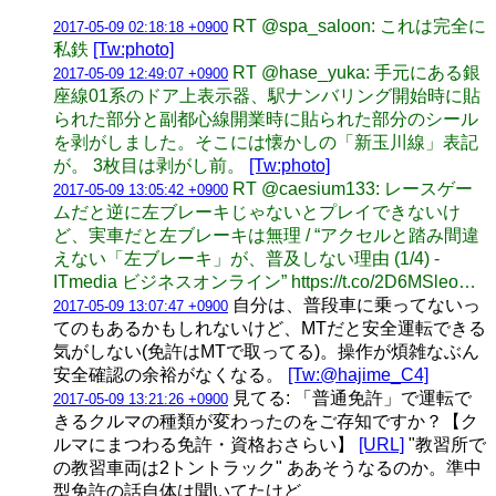
RT @spa_saloon: これは完全に
2017-05-09 02:18:18 +0900
私鉄
[Tw:photo]
RT @hase_yuka: 手元にある銀
2017-05-09 12:49:07 +0900
座線01系のドア上表示器、駅ナンバリング開始時に貼
られた部分と副都心線開業時に貼られた部分のシール
を剥がしました。そこには懐かしの「新玉川線」表記
が。 3枚目は剥がし前。
[Tw:photo]
RT @caesium133: レースゲー
2017-05-09 13:05:42 +0900
ムだと逆に左ブレーキじゃないとプレイできないけ
ど、実車だと左ブレーキは無理 / “アクセルと踏み間違
えない「左ブレーキ」が、普及しない理由 (1/4) -
ITmedia ビジネスオンライン” https://t.co/2D6MSleo…
自分は、普段車に乗ってないっ
2017-05-09 13:07:47 +0900
てのもあるかもしれないけど、MTだと安全運転できる
気がしない(免許はMTで取ってる)。操作が煩雑なぶん
安全確認の余裕がなくなる。
[Tw:@hajime_C4]
見てる: 「普通免許」で運転で
2017-05-09 13:21:26 +0900
きるクルマの種類が変わったのをご存知ですか？【ク
ルマにまつわる免許・資格おさらい】
[URL]
"教習所で
の教習車両は2トントラック" ああそうなるのか。準中
型免許の話自体は聞いてたけど