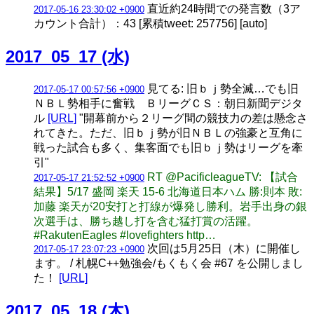
直近約24時間での発言数（3ア
2017-05-16 23:30:02 +0900
カウント合計）：43 [累積tweet: 257756] [auto]
2017_05_17 (水)
見てる: 旧ｂｊ勢全滅…でも旧
2017-05-17 00:57:56 +0900
ＮＢＬ勢相手に奮戦 ＢリーグＣＳ：朝日新聞デジタ
ル
[URL]
"開幕前から２リーグ間の競技力の差は懸念さ
れてきた。ただ、旧ｂｊ勢が旧ＮＢＬの強豪と互角に
戦った試合も多く、集客面でも旧ｂｊ勢はリーグを牽
引"
RT @PacificleagueTV: 【試合
2017-05-17 21:52:52 +0900
結果】5/17 盛岡 楽天 15-6 北海道日本ハム 勝:則本 敗:
加藤 楽天が20安打と打線が爆発し勝利。岩手出身の銀
次選手は、勝ち越し打を含む猛打賞の活躍。
#RakutenEagles #lovefighters http…
次回は5月25日（木）に開催し
2017-05-17 23:07:23 +0900
ます。 / 札幌C++勉強会/もくもく会 #67 を公開しまし
た！
[URL]
2017_05_18 (木)