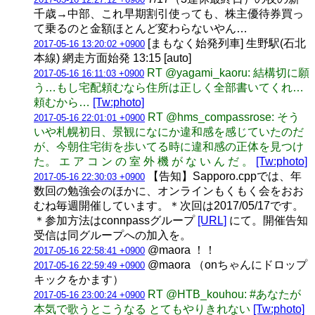
千歳→中部、これ早期割引使っても、株主優待券買っ
て乗るのと金額ほとんど変わらないやん…
[まもなく始発列車] 生野駅(石北
2017-05-16 13:20:02 +0900
本線) 網走方面始発 13:15 [auto]
RT @yagami_kaoru: 結構切に願
2017-05-16 16:11:03 +0900
う…もし宅配頼むなら住所は正しく全部書いてくれ…
頼むから…
[Tw:photo]
RT @hms_compassrose: そう
2017-05-16 22:01:01 +0900
いや札幌初日、景観になにか違和感を感じていたのだ
が、今朝住宅街を歩いてる時に違和感の正体を見つけ
た。 エ ア コ ン の 室 外 機 が な い ん だ 。
[Tw:photo]
【告知】Sapporo.cppでは、年
2017-05-16 22:30:03 +0900
数回の勉強会のほかに、オンラインもくもく会をおお
むね毎週開催しています。＊次回は2017/05/17です。
＊参加方法はconnpassグループ
[URL]
にて。開催告知
受信は同グループへの加入を。
@maora ！！
2017-05-16 22:58:41 +0900
@maora （onちゃんにドロップ
2017-05-16 22:59:49 +0900
キックをかます）
RT @HTB_kouhou: #あなたが
2017-05-16 23:00:24 +0900
本気で歌うとこうなる とてもやりきれない
[Tw:photo]