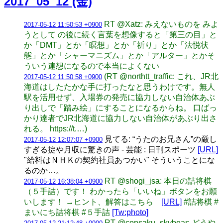
2017_05_12 (金)
RT @Xatz: みえないものを みよ
2017-05-12 11:50:53 +0900
うとして の後に続く言葉を想像すると「第三の目」と
か「DMT」とか「瞑想」とか「祈り」とか「法悦状
態」とか「シャーマニズム」とか「アルター」とかそ
ういう連想になるので本当によくない
(RT @northtt_traffic: これ、JR北
2017-05-12 11:50:58 +0900
海道はしたたかな手に打ったなと思うわけです。無人
駅を活用せず、入場券の発売に協力しない自治体あぶ
り出しで「踏み絵」にすることになるからね。 口ばっ
かり達者でJR北海道に協力しない自治体があぶり出さ
れる。 https://t.…)
見てる: “うたのお兄さん”の厳し
2017-05-12 12:07:07 +0900
すぎる掟や月収に驚きの声 - 芸能 : 日刊スポーツ
[URL]
"給料はＮＨＫの契約社員あつかい" そういうことにな
るのか…。
RT @shogi_jsa: 本日の詰将棋
2017-05-12 16:38:04 +0900
（５手詰）です！ わかったら「いいね」ボタンをお願
いします！ →ヒント、解答はこちら
[URL]
#詰将棋 #
まいにち詰将棋 #５手詰
[Tw:photo]
RT @consaku_skybear: どうや