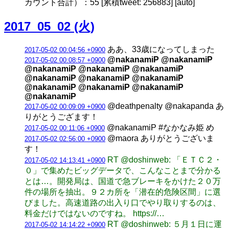
カウント合計）：55 [累積tweet: 256883] [auto]
2017_05_02 (火)
ああ、33歳になってしまった
2017-05-02 00:04:56 +0900
@nakanamiP @nakanamiP
2017-05-02 00:08:57 +0900
@nakanamiP @nakanamiP @nakanamiP
@nakanamiP @nakanamiP @nakanamiP
@nakanamiP @nakanamiP @nakanamiP
@nakanamiP
@deathpenalty @nakapanda あ
2017-05-02 00:09:09 +0900
りがとうござます！
@nakanamiP #なかなみ姫 め
2017-05-02 00:11:06 +0900
@maora ありがとうございま
2017-05-02 02:56:00 +0900
す！
RT @doshinweb: 「ＥＴＣ２・
2017-05-02 14:13:41 +0900
０」で集めたビッグデータで、こんなことまで分かる
とは…。開発局は、国道で急ブレーキをかけた２０万
件の場所を抽出。９２カ所を「潜在的危険区間」に選
びました。高速道路の出入り口でやり取りするのは、
料金だけではないのですね。 https://…
RT @doshinweb: ５月１日に運
2017-05-02 14:14:22 +0900