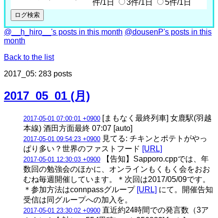
件/1日
3件/1日
5件/1日
@__h_hiro__'s posts in this month
@dousenP's posts in this
month
Back to the list
2017_05: 283 posts
2017_05_01 (月)
[まもなく最終列車] 女鹿駅(羽越
2017-05-01 07:00:01 +0900
本線) 酒田方面最終 07:07 [auto]
見てる: チキンとポテトがやっ
2017-05-01 09:54:23 +0900
ぱり多い？世界のファストフード
[URL]
【告知】Sapporo.cppでは、年
2017-05-01 12:30:03 +0900
数回の勉強会のほかに、オンラインもくもく会をおお
むね毎週開催しています。＊次回は2017/05/09です。
＊参加方法はconnpassグループ
[URL]
にて。開催告知
受信は同グループへの加入を。
直近約24時間での発言数（3ア
2017-05-01 23:30:02 +0900