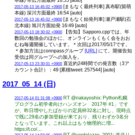
本線) 帯広方面最終 16:55 [auto]
[まもなく最終列車] 真布駅(留萌
2017-05-13 16:45:02 +0900
本線) 深川方面最終 16:54 [auto]
[まもなく始発列車] 瀬戸瀬駅(石
2017-05-13 16:45:02 +0900
北本線) 旭川方面始発 16:49 [auto]
【告知】Sapporo.cppでは、年
2017-05-13 18:30:02 +0900
数回の勉強会のほかに、オンラインもくもく会をおお
むね毎週開催しています。＊次回は2017/05/17です。
＊参加方法はconnpassグループ
[URL]
にて。開催告知
受信は同グループへの加入を。
直近約24時間での発言数（3ア
2017-05-13 23:30:01 +0900
カウント合計）：49 [累積tweet: 257544] [auto]
2017_05_14 (日)
RT @nakayoshix: Python札幌
2017-05-14 01:31:08 +0900
プログラム初学者向けハンズオン 2017年 #1」です
が、昨日増やしたばかりの定員枠32名に対し、現時点
で既に29名の参加登録が来ており、残りわずか3名分
となっています。これ以上はもう物理的に増...
https://t.co/…
RT @verdelazzo_2001: 道北リ