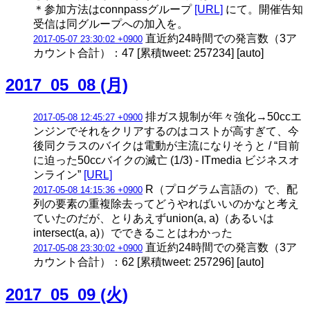
＊参加方法はconnpassグループ
[URL]
にて。開催告知
受信は同グループへの加入を。
直近約24時間での発言数（3ア
2017-05-07 23:30:02 +0900
カウント合計）：47 [累積tweet: 257234] [auto]
2017_05_08 (月)
排ガス規制が年々強化→50ccエ
2017-05-08 12:45:27 +0900
ンジンでそれをクリアするのはコストが高すぎて、今
後同クラスのバイクは電動が主流になりそうと / “目前
に迫った50ccバイクの滅亡 (1/3) - ITmedia ビジネスオ
ンライン”
[URL]
R（プログラム言語の）で、配
2017-05-08 14:15:36 +0900
列の要素の重複除去ってどうやればいいのかなと考え
ていたのだが、とりあえずunion(a, a)（あるいは
intersect(a, a)）でできることはわかった
直近約24時間での発言数（3ア
2017-05-08 23:30:02 +0900
カウント合計）：62 [累積tweet: 257296] [auto]
2017_05_09 (火)