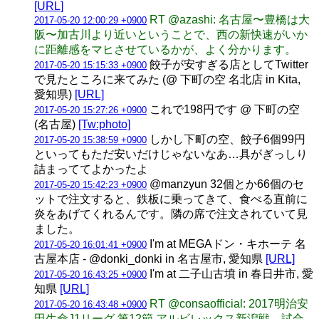
[URL]
RT @azashi: 名古屋〜豊橋は大
2017-05-20 12:00:29 +0900
阪〜加古川より近いということで、西の新快速がいか
に距離感をマヒさせているかが、よく分かります。
餃子が安すぎる店としてTwitter
2017-05-20 15:15:33 +0900
で見たところに来てみた (@ 下町の空 名北店 in Kita,
愛知県)
[URL]
これで198円です @ 下町の空
2017-05-20 15:27:26 +0900
(名古屋)
[Tw:photo]
しかし下町の空、餃子6個99円
2017-05-20 15:38:59 +0900
といってもただ安いだけじゃないなあ…具がぎっしり
詰まっててよかったよ
@manzyun 32個とか66個のセ
2017-05-20 15:42:23 +0900
ットで注文すると、鉄板に乗ってきて、食べる直前に
炎をあげてくれるんです。隣の席で注文されていて見
ました。
I'm at MEGAドン・キホーテ 名
2017-05-20 16:01:41 +0900
古屋本店 - @donki_donki in 名古屋市, 愛知県
[URL]
I'm at 二子山古墳 in 春日井市, 愛
2017-05-20 16:43:25 +0900
知県
[URL]
RT @consaofficial: 2017明治安
2017-05-20 16:43:48 +0900
田生命J1リーグ 第12節 アルビレックス新潟戦、試合