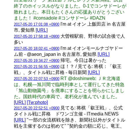
終了のホイッスルがなりました。0-1でコンサドーレが
敗れました。本日もたくさんの応援ありがとうござい
ました！ #consadole #コンサドーレ #DAZN
I'm at イオン 上飯田店 in 名古屋
2017-05-20 17:01:08 +0900
市, 愛知県
[URL]
大曽根駅前、野球の試合後で人
2017-05-20 17:58:18 +0900
多い
I'm at イオンモールナゴヤドー
2017-05-20 18:02:41 +0900
ム前 - @aeon_japan in 名古屋市, 愛知県
[URL]
帰宅。今日は暑かった
2017-05-20 19:34:27 +0900
ほ！？ / 見てる: 将棋：「叡王
2017-05-20 21:56:55 +0900
戦」、タイトル戦に昇格 - 毎日新聞
[URL]
RT @doshinweb: ＪＲ北海道
2017-05-20 22:07:53 +0900
は、札幌―旭川間で臨時列車として運行してきた特急
「旭山動物園号」を廃車にすることを明らかにしまし
た。国鉄時代の車両で、老朽化が進んでいました。
[URL]
[Tw:photo]
見てる: 将棋「叡王戦」、公式
2017-05-20 22:52:51 +0900
タイトル戦に昇格 ドワンゴ主催 - ITmedia NEWS
[URL]
"一部の女流棋戦を除き、新聞社以外がタイトル
戦を主催するのは初めて" "契約金の額に応じ、竜王、