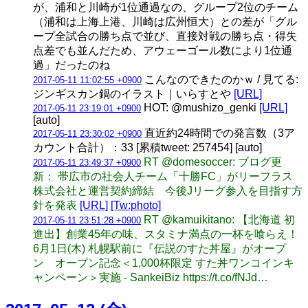
が、浦和と川崎が1位通過なの、グループ2位のチーム
（浦和は上海上港、川崎は広州恒大）との差が「グル
ープ全試合の勝ち点で並び、直接対戦の勝ち点・得失
点差でも並んだため、アウェーゴール数により1位通
過」だったのね
こんなのできたのかｗ / 見てる:
2017-05-11 11:02:55 +0900
ジンギスカン鍋のイラスト｜いらすとや
[URL]
HOT: @mushizo_genki
[URL]
2017-05-11 23:19:01 +0900
[auto]
直近約24時間での発言数（3ア
2017-05-11 23:30:02 +0900
カウント合計）：33 [累積tweet: 257454] [auto]
RT @domesoccer: ブログ更
2017-05-11 23:49:37 +0900
新： 帯広市の社会人チーム「十勝FC」がリーフラス
株式会社と運営契約締結 今後Jリーグ参入を目指す方
針を発表
[URL]
[Tw:photo]
RT @kamuikitano: 【北海道 初
2017-05-11 23:51:28 +0900
進出】創業45年の味、スタミナ満点の一杯を喰らえ！
6月1日(木) 札幌駅前に『伝説のすた丼屋』がオープ
ン オープン記念＜1,000杯限定 すた丼ワンコインキ
ャンペーン＞実施 - SankeiBiz https://t.co/fNJd…