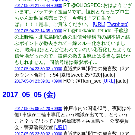
RT @OLIOSPEC: おはようござ
2017-05-04 21:06:44 +0900
います。バラエティ担当Mです。恒例となったプロ生
ちゃん新製品発売日です。今年は『プロ生そ
ば』！！！是非、ご賞味ください。
[URL]
[Tw:photo]
RT @hokkaido_tetudo: 千歳線
2017-05-04 22:14:05 +0900
の上野幌～北広島間の西の里信号場構内の副本線と結
ぶポイントが撤去されて一線スルー化されていまし
た。 晩年はほとんど使われていない化石化したような
信号場だったので、設備の撤去＆廃止は妥当な選択か
もしれません。 同信号場は撮影ポイ…
直近約24時間での発言数（3ア
2017-05-04 23:30:02 +0900
カウント合計）：54 [累積tweet: 257020] [auto]
HOT: @Tkon_sec
[URL]
[auto]
2017-05-04 23:59:01 +0900
2017_05_05 (金)
神戸市内の国道43号、夜間は外
2017-05-05 08:54:20 +0900
側1車線が二輪車専用という標識が出てて、どういう
こと？って思って / 道路標識等＜兵庫県＞ 公安委員
会・警察署長設置
[URL]
直近約24時間での発言数（3ア
2017-05-05 23:30:02 +0900