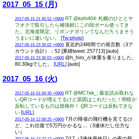
2017_05_15 (月)
RT @kohi404: 札幌のひととヤ
2017-05-15 21:45:52 +0900
フオクで取引したら補強材にこの段ボール使ってき
た。北海道限定。リボンナポリンてなんだろうまそう
うまいに違いない。
[Tw:photo]
直近約24時間での発言数（3ア
2017-05-15 23:30:02 +0900
カウント合計）：52 [累積tweet: 257713] [auto]
@h_hiro_が体重を量りました。
2017-05-15 23:30:03 +0900
80.30kgでした。
[URL]
[auto]
2017_05_16 (火)
RT @MC7ek_: 最近読み取れな
2017-05-16 01:04:30 +0900
いQRコードが増えてるけど原因はこれだった！明暗が
反転しているものは規格外！ QRコードは反転できな
い
[URL]
7月の帰省の飛行機を見てるけ
2017-05-16 12:08:25 +0900
ど、これ往復で5万円かかるな…（3連休だし仕方な
い）
7/17（3連休最終日）の夜の新
2017-05-16 12:27:12 +0900