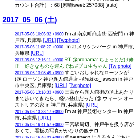
カウント合計）：68 [累積tweet: 257088] [auto]
2017_05_06 (土)
I'm at 南京町商店街 西安門 in 神
2017-05-06 10:06:32 +0900
戸市, 兵庫県
[URL]
[Tw:photo]
I'm at メリケンパーク in 神戸市,
2017-05-06 11:08:27 +0900
兵庫県
[URL]
RT @pronama: ちょっとだけ修
2017-05-06 12:16:11 +0900
正 好きなものを運んでね #プロ生ちゃん
[Tw:photo]
すごいおしゃれなローソンが
2017-05-06 13:08:49 +0900
(@ ローソン 神戸異人館通店 - @akiko_lawson in 神戸
市中央区, 兵庫県)
[URL]
[Tw:photo]
三宮から異人館街の頂上あたり
2017-05-06 13:18:33 +0900
まで歩いてきたら、軽い登山だった (@ ウィーン オー
ストリアの家 in 神戸市, 兵庫県)
[URL]
I'm at 神戸芸術センター in 神戸
2017-05-06 13:33:17 +0900
市, 兵庫県
[URL]
三宮駅周辺、神戸牛を扱う店が
2017-05-06 16:41:57 +0900
多くて、看板の写真がかなりの飯テロ
@neuroeco にうろさんごちに
2017-05-06 16:46:02 +0900