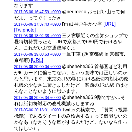
なります
@neuroeco おっぱい山って何
2017-05-06 16:47:59 +0900
だよ、ってぐぐったw
I'm at 神戸牛かつ亭
[URL]
2017-05-06 17:37:43 +0900
[Tw:photo]
三ノ宮駅近くの金券ショップで
2017-05-06 18:02:38 +0900
昼特切符買ったら、JRで京都まで680円で行けるや
ん。これだいぶ交通費浮くよ
一旦下車 (@ 京都駅 in 京都市,
2017-05-06 19:03:53 +0900
京都府)
[URL]
@uhehehe366 首都圏ほど利用
2017-05-06 20:00:04 +0900
がICカードに偏ってない、という意味では正しいのか
なと思います。東京のJRの駅における紙切符対応の改
札機の少なさに驚きましたけど、関西のJRの駅ではそ
んなことないように思います。
@uhehehe366 9割ですか…そ
2017-05-06 20:05:34 +0900
れは紙切符対応の改札機減らしますね
Twitterの検索で、「質問（投票
2017-05-06 20:18:01 +0900
機能）であるツイートのみ検索する」って機能ないの
かなあ（なさそうな気がするんだけど。ないなら作っ
てほしい）。