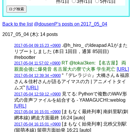
件/1日
3件/1日
5件/1日
Back to the list
@dousenP's posts on 2017_05_04
2017_05_04 (木): 14 posts
.@h_hiro_ のIdeapad A1がまた
2017-05-04 09:15:23 +0900
リブートしました (本日 1回目，通算 85回目)
#rebootter
RT @tokai3ken: 【名古屋】 両
2017-05-04 11:57:02 +0900
親面会後に爆発音 名古屋大の寮で火事 学生死亡
[URL]
“『デレラジ☆』大橋さん＆福原
2017-05-04 12:39:34 +0900
さん＆佳村さんが語るアイマスの力 | アニメイトタイ
ムズ”
[URL]
見てる: Pythonで複数のWAV形
2017-05-04 12:59:12 +0900
式の音声ファイルを結合する - YAMAGUCHI::weblog
[URL]
[まもなく最終列車] 南斜里駅(釧
2017-05-04 16:15:01 +0900
網本線) 網走方面最終 16:24 [auto]
[まもなく始発列車] 北秩父別駅
2017-05-04 16:15:01 +0900
(留萌本線) 留萌方面始発 16:21 [auto]