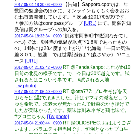
【告知】Sapporo.cppでは、年
2017-05-04 18:30:03 +0900
数回の勉強会のほかに、オンラインもくもく会をおお
むね毎週開催しています。＊次回は2017/05/09です。
＊参加方法はconnpassグループ
[URL]
にて。開催告知
受信は同グループへの加入を。
"釧路市阿寒町中徹別(なかてし
2017-05-04 18:33:34 +0900
べつ) では、朝4時の気温が氷点下1.8度であったもの
の、14時には28.4度まで上がり" / 北海道「一日の気温
差３０℃」観測 では世界記録は？(森さやか) - Y!ニュ
ース
[URL]
RT @PandaKanpo: これが約10
2017-05-04 21:02:42 +0900
日前の北見の様子です。で、今日は30℃越えです。試
されるとはこういう事です。 #試される大地
[Tw:photo]
RT @otta777: プロ生そばを天
2017-05-04 21:06:40 +0900
ぷらそば(温)で頂きました。汁はヤマキの減塩だしつ
ゆを希釈で。海老天が無かったんで野菜のかき揚げで
したが美味かったです。薬味は刻みネギと鶏七味で。
#プロ生ちゃん
[Tw:photo]
RT @OLIOSPEC: おはようござ
2017-05-04 21:06:44 +0900
います。バラエティ担当Mです。恒例となったプロ生