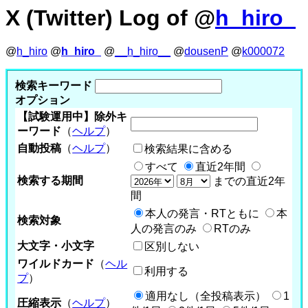
X (Twitter) Log of @
h_hiro_
@
h_hiro
@
h_hiro_
@
__h_hiro__
@
dousenP
@
k000072
検索キーワード
オプション
【試験運用中】除外キ
ーワード
（
ヘルプ
）
自動投稿
（
ヘルプ
）
検索結果に含める
すべて
直近2年間
検索する期間
までの直近2年
間
本人の発言・RTともに
本
検索対象
人の発言のみ
RTのみ
大文字・小文字
区別しない
ワイルドカード
（
ヘル
利用する
プ
）
適用なし（全投稿表示）
1
圧縮表示
（
ヘルプ
）